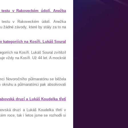
 testu v Rakoveckém údolí. Anežka
 testu v Rakoveckém údolí. Anežka
 žádné závody, které by stály za to na
 kategoriích na Kosíři. Lukáš Soural
oriích na Kosíři. Lukáš Soural zvítězil
je vždy na Kosíři. Už 44 let. A mockrát
ci Novoročního půlmaratónu se běžela
 okruhu a půlmaratónci pak absolvovali
abovská druzí a Lukáš Koudelka třetí
ovská druzí a Lukáš Koudelka třetí v
m roce, tak i letos jsme se rozhodli si