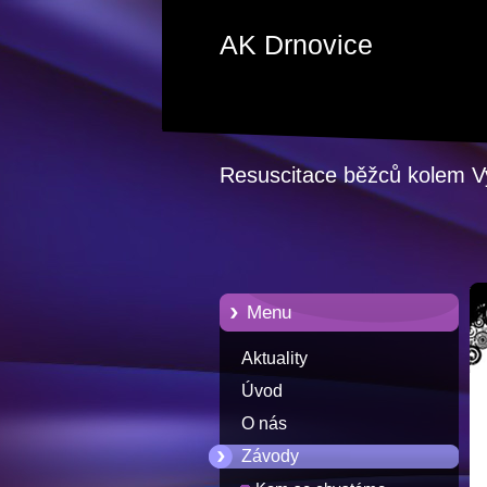
AK Drnovice
Resuscitace běžců kolem 
Menu
Aktuality
Úvod
O nás
Závody