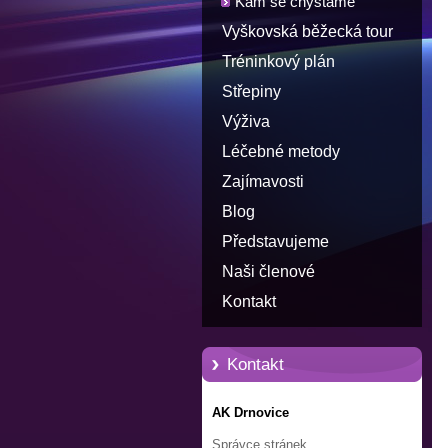
Kam se chystáme
Vyškovská běžecká tour
Tréninkový plán
Střepiny
Výživa
Léčebné metody
Zajímavosti
Blog
Představujeme
Naši členové
Kontakt
Kontakt
AK Drnovice
Správce stránek