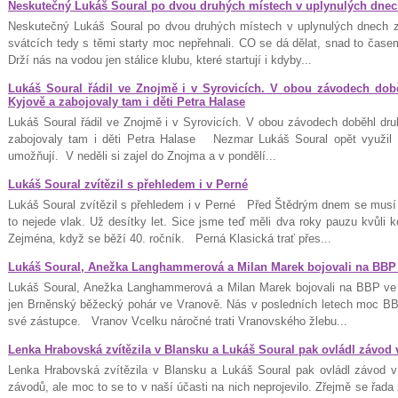
Neskutečný Lukáš Soural po dvou druhých místech v uplynulých dnech 
Neskutečný Lukáš Soural po dvou druhých místech v uplynulých dnech z
svátcích tedy s těmi starty moc nepřehnali. CO se dá dělat, snad to čase
Drží nás na vodou jen stálice klubu, které startují i kdyby...
Lukáš Soural řádil ve Znojmě i v Syrovicích. V obou závodech době
Kyjově a zabojovaly tam i děti Petra Halase
Lukáš Soural řádil ve Znojmě i v Syrovicích. V obou závodech doběhl dru
zabojovaly tam i děti Petra Halase Nezmar Lukáš Soural opět využil m
umožňují. V neděli si zajel do Znojma a v pondělí...
Lukáš Soural zvítězil s přehledem i v Perné
Lukáš Soural zvítězil s přehledem i v Perné Před Štědrým dnem se musí 
to nejede vlak. Už desítky let. Sice jsme teď měli dva roky pauzu kvůli k
Zejména, když se běží 40. ročník. Perná Klasická trať přes...
Lukáš Soural, Anežka Langhammerová a Milan Marek bojovali na BBP
Lukáš Soural, Anežka Langhammerová a Milan Marek bojovali na BBP ve
jen Brněnský běžecký pohár ve Vranově. Nás v posledních letech moc BBP
své zástupce. Vranov Vcelku náročné trati Vranovského žlebu...
Lenka Hrabovská zvítězila v Blansku a Lukáš Soural pak ovládl závod
Lenka Hrabovská zvítězila v Blansku a Lukáš Soural pak ovládl závod 
závodů, ale moc to se to v naší účasti na nich neprojevilo. Zřejmě se řa