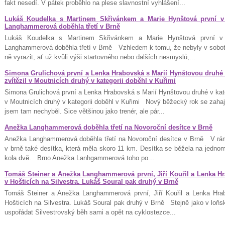
fakt nesedí. V pátek proběhlo na plese slavnostní vyhlášení...
Lukáš Koudelka s Martinem Skřivánkem a Marie Hynštová první v
Langhammerová doběhla třetí v Brně
Lukáš Koudelka s Martinem Skřivánkem a Marie Hynštová první v
Langhammerová doběhla třetí v Brně Vzhledem k tomu, že nebyly v sobotu
ně vyrazit, ať už kvůli výši startovného nebo dalších nesmyslů,...
Simona Grulichová první a Lenka Hrabovská s Marií Hynštovou druhé v
zvítězil v Moutnicích druhý v kategorii doběhl v Kuřimi
Simona Grulichová první a Lenka Hrabovská s Marií Hynštovou druhé v kateg
v Moutnicích druhý v kategorii doběhl v Kuřimi Nový běžecký rok se zahaju
jsem tam nechyběl. Sice většinou jako trenér, ale pár...
Anežka Langhammerová doběhla třetí na Novoroční desítce v Brně
Anežka Langhammerová doběhla třetí na Novoroční desítce v Brně V rám
v brně také desítka, která měla skoro 11 km. Desítka se běžela na jednom
kola dvě. Brno Anežka Lanhgammerová toho po...
Tomáš Steiner a Anežka Langhammerová první, Jiří Kouřil a Lenka Hr
v Hošticích na Silvestra. Lukáš Soural pak druhý v Brně
Tomáš Steiner a Anežka Langhammerová první, Jiří Kouřil a Lenka Hrab
Hošticích na Silvestra. Lukáš Soural pak druhý v Brně Stejně jako v loňské
uspořádat Silvestrovský běh sami a opět na cyklostezce...