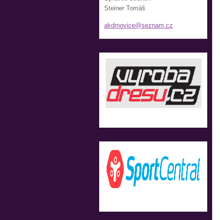
Steiner Tomáš
akdrnovi
ce@sezna
m.cz