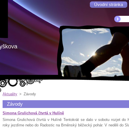
Úvodní stránka
Vyškova
Aktuality
>
Závody
Závody
Simona Grulichová čtvrtá v Hulíně
Simona Grulichová čtvrtá v Hulíně Tentokrát se dalo v sobotu rozjet do
roky jezdíme nebo do Radostic na Brněnský běžecký pohár. V neděli do S