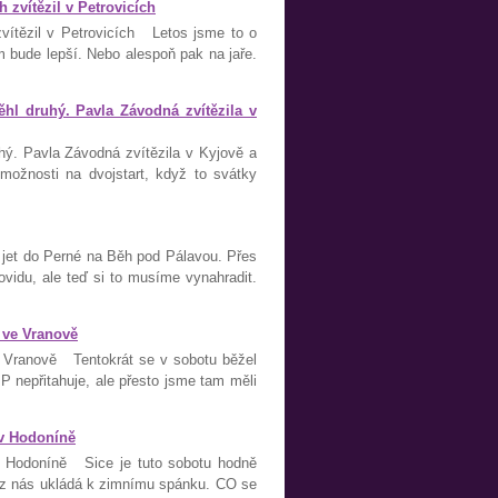
zvítězil v Petrovicích
vítězil v Petrovicích Letos jsme to o
m bude lepší. Nebo alespoň pak na jaře.
hl druhý. Pavla Závodná zvítězila v
hý. Pavla Závodná zvítězila v Kyjově a
ožnosti na dvojstart, když to svátky
jet do Perné na Běh pod Pálavou. Přes
ovidu, ale teď si to musíme vynahradit.
 ve Vranově
 Vranově Tentokrát se v sobotu běžel
 nepřitahuje, ale přesto jsme tam měli
 v Hodoníně
v Hodoníně Sice je tuto sobotu hodně
da z nás ukládá k zimnímu spánku. CO se