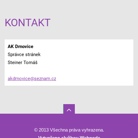
KONTAKT
AK Drnovice
Správce stránek
Steiner Tomáš
akdrnovi
ce@sezna
m.cz
© 2013 Všechna práva vyhrazena.
Vytvořeno službou
Webnode