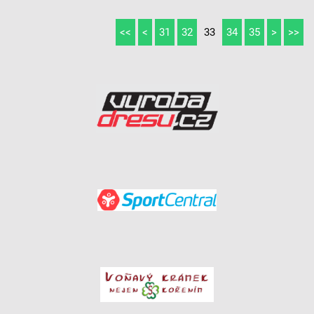
<<
<
31
32
33
34
35
>
>>