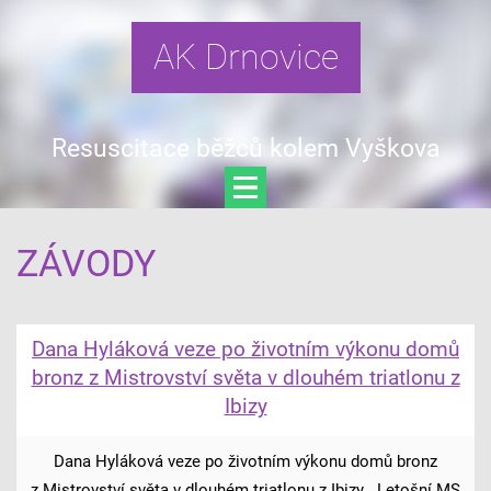
AK Drnovice
Resuscitace běžců kolem Vyškova
ZÁVODY
Dana Hyláková veze po životním výkonu domů
bronz z Mistrovství světa v dlouhém triatlonu z
Ibizy
Dana Hyláková veze po životním výkonu domů bronz
z Mistrovství světa v dlouhém triatlonu z Ibizy Letošní MS