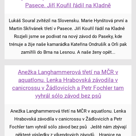
Pasece. Jiří Kouřil řádil na Kladně
Lukáš Soural zvítězil na Slovensku. Marie Hynštová první a
Martin Skřivánek třetí v Pasece. Jiří Kouřil řádil na Kladně
Rozjeli jsme se podívat na nový závod do Paseky, kde
trénuje a žije naše kamarádka Kateřina Ondrušík a Orli pak
zamířili do Brna na Lesnou. A naše ženy opět...
Anežka Langhammerová třetí na MČR v
aquatlonu. Lenka Hrabovská závodila v
canicrossu v Žádlovicích a Petr Fochler tam
vyhrál sólo závod bez psů
Anežka Langhammerová třetí na MČR v aquatlonu. Lenka
Hrabovská závodila v canicrossu v Žádlovicích a Petr
Fochler tam vyhrál sólo závod bez psů Ještě nám zbývají
některé výsledky z víkendových závodů. Hranice na