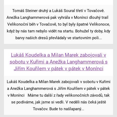
Tomáš Steiner druhý a Lukáš Soural třetí v Tovačově.
Anežka Langhammerová pak vyhrála v Monínci dlouhý trail
Velikonoční běh v Tovačově, to byl byly špatné Velikonoce,
když by nás tam nebylo vidět na startu. Bohužel ty doby, kdy
barvy našich dresů převládaly ve startovním poli...
Lukáš Koudelka a Milan Marek zabojovali v
sobotu v Kuřimi a Anežka Langhammerová s
Jiřím Kouřilem v pátek v pátek v Monínci
Lukáš Koudelka a Milan Marek zabojovali v sobotu v Kuřimi
a Anežka Langhammerová s Jiřím Kouřilem v pátek v pátek
v Monínci Máme tu další z řady velikonočních závodů, tak
se podíváme, jak jsme si vedli. V neděli nás čeká ještě
Tovačov. Bude to našlapaný...