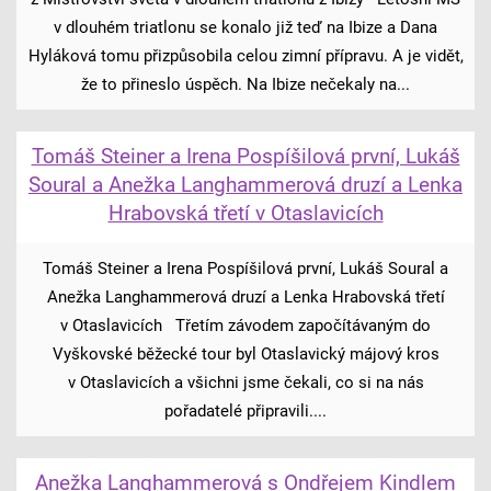
v dlouhém triatlonu se konalo již teď na Ibize a Dana
Hyláková tomu přizpůsobila celou zimní přípravu. A je vidět,
že to přineslo úspěch. Na Ibize nečekaly na...
Tomáš Steiner a Irena Pospíšilová první, Lukáš
Soural a Anežka Langhammerová druzí a Lenka
Hrabovská třetí v Otaslavicích
Tomáš Steiner a Irena Pospíšilová první, Lukáš Soural a
Anežka Langhammerová druzí a Lenka Hrabovská třetí
v Otaslavicích Třetím závodem započítávaným do
Vyškovské běžecké tour byl Otaslavický májový kros
v Otaslavicích a všichni jsme čekali, co si na nás
pořadatelé připravili....
Anežka Langhammerová s Ondřejem Kindlem