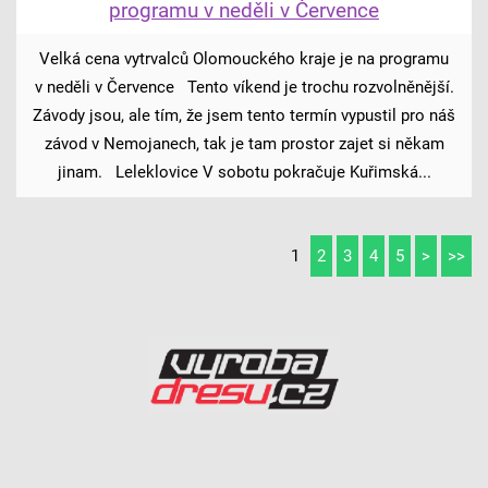
programu v neděli v Července
Velká cena vytrvalců Olomouckého kraje je na programu
v neděli v Července Tento víkend je trochu rozvolněnější.
Závody jsou, ale tím, že jsem tento termín vypustil pro náš
závod v Nemojanech, tak je tam prostor zajet si někam
jinam. Leleklovice V sobotu pokračuje Kuřimská...
1
2
3
4
5
>
>>