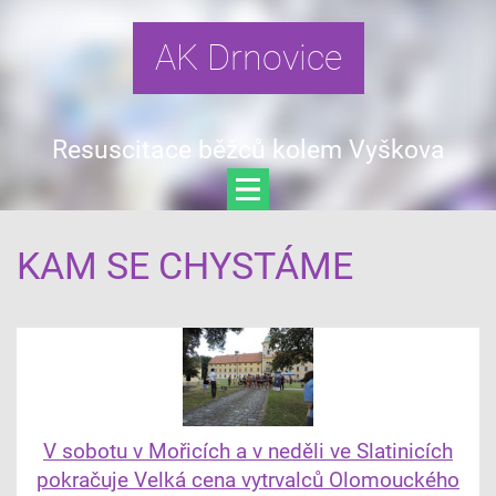
AK Drnovice
Resuscitace běžců kolem Vyškova
KAM SE CHYSTÁME
V sobotu v Mořicích a v neděli ve Slatinicích
pokračuje Velká cena vytrvalců Olomouckého