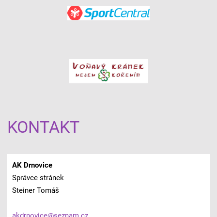
KONTAKT
AK Drnovice
Správce stránek
Steiner Tomáš
akdrnovi
ce@sezna
m.cz