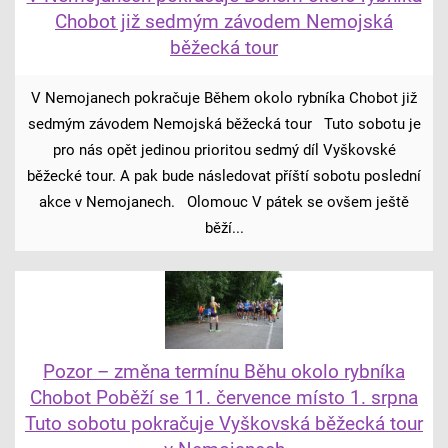
Chobot již sedmým závodem Nemojská
běžecká tour
V Nemojanech pokračuje Během okolo rybníka Chobot již
sedmým závodem Nemojská běžecká tour Tuto sobotu je
pro nás opět jedinou prioritou sedmý díl Vyškovské
běžecké tour. A pak bude následovat příští sobotu poslední
akce v Nemojanech. Olomouc V pátek se ovšem ještě
běží...
Pozor – změna termínu Běhu okolo rybníka
Chobot Poběží se 11. července místo 1. srpna
Tuto sobotu pokračuje Vyškovská běžecká tour