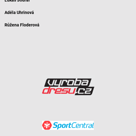
Lukáš Soural
Adéla Uhrinová
Růžena Floderová