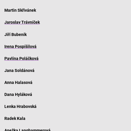
Martin Skřivánek
Jaroslav Trávníček
Jiří Bubeník
Irena Pospíšilová
Pavlína Poláčková
Jana Soldánová
Anna Halasová
Dana Hyláková
Lenka Hrabovská
Radek Kala
Anežka Langhammerová