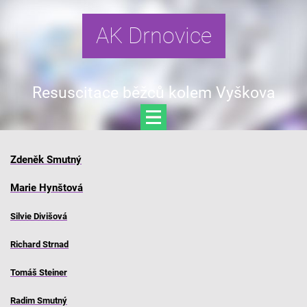
AK Drnovice
Resuscitace běžců kolem Vyškova
Zdeněk Smutný
Marie Hynštová
Silvie Divišová
Richard Strnad
Tomáš Steiner
Radim Smutný