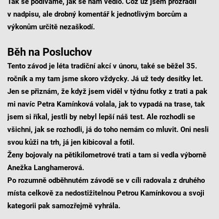
Tak se podíváme, jak se nám vedlo. Což už jsem prozradil
v nadpisu, ale drobný komentář k jednotlivým borcům a
výkonům určitě nezaškodí.
Běh na Posluchov
Tento závod je léta tradiční akcí v únoru, také se běžel 35.
ročník a my tam jsme skoro vždycky. Já už tedy desítky let.
Jen se přiznám, že když jsem viděl v týdnu fotky z trati a pak
mi navíc Petra Kamínková volala, jak to vypadá na trase, tak
jsem si říkal, jestli by nebyl lepší náš test. Ale rozhodli se
všichni, jak se rozhodli, já do toho nemám co mluvit. Oni nesli
svou kůži na trh, já jen kibicoval a fotil.
Ženy bojovaly na pětikilometrové trati a tam si vedla výborně
Anežka Langhamerová.
Po rozumně odběhnutém závodě se v cíli radovala z druhého
místa celkově za nedostižitelnou Petrou Kamínkovou a svoji
kategorii pak samozřejmě vyhrála.