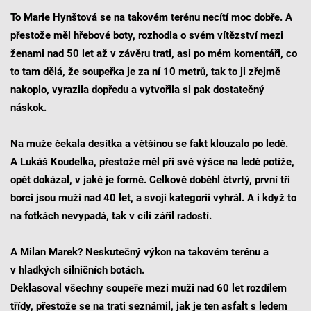
To Marie Hynštová se na takovém terénu necítí moc dobře. A
přestože měl hřebové boty, rozhodla o svém vítězství mezi
ženami nad 50 let až v závěru trati, asi po mém komentáři, co
to tam dělá, že soupeřka je za ní 10 metrů, tak to ji zřejmě
nakoplo, vyrazila dopředu a vytvořila si pak dostatečný
náskok.
Na muže čekala desítka a většinou se fakt klouzalo po ledě.
A Lukáš Koudelka, přestože měl při své výšce na ledě potíže,
opět dokázal, v jaké je formě. Celkově doběhl čtvrtý, první tři
borci jsou muži nad 40 let, a svoji kategorii vyhrál. A i když to
na fotkách nevypadá, tak v cíli zářil radostí.
A Milan Marek? Neskutečný výkon na takovém terénu a
v hladkých silničních botách.
Deklasoval všechny soupeře mezi muži nad 60 let rozdílem
třídy, přestože se na trati seznámil, jak je ten asfalt s ledem