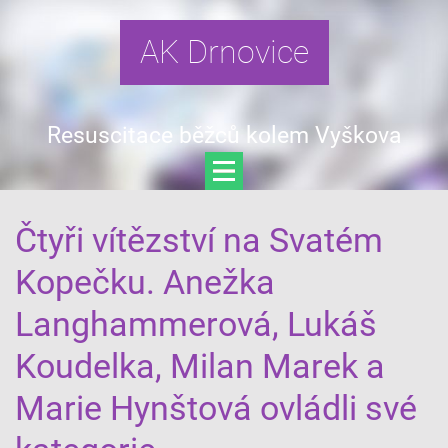
AK Drnovice
Resuscitace běžců kolem Vyškova
Čtyři vítězství na Svatém
Kopečku. Anežka
Langhammerová, Lukáš
Koudelka, Milan Marek a
Marie Hynštová ovládli své