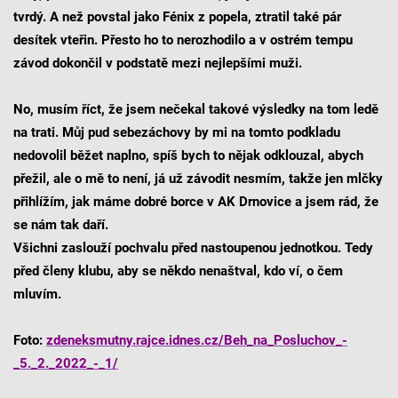
tvrdý. A než povstal jako Fénix z popela, ztratil také pár
desítek vteřin. Přesto ho to nerozhodilo a v ostrém tempu
závod dokončil v podstatě mezi nejlepšími muži.
No, musím říct, že jsem nečekal takové výsledky na tom ledě
na trati. Můj pud sebezáchovy by mi na tomto podkladu
nedovolil běžet naplno, spíš bych to nějak odklouzal, abych
přežil, ale o mě to není, já už závodit nesmím, takže jen mlčky
přihlížím, jak máme dobré borce v AK Drnovice a jsem rád, že
se nám tak daří.
Všichni zaslouží pochvalu před nastoupenou jednotkou. Tedy
před členy klubu, aby se někdo nenaštval, kdo ví, o čem
mluvím.
Foto:
zdeneksmutny.rajce.idnes.cz/Beh_na_Posluchov_-
_5._2._2022_-_1/