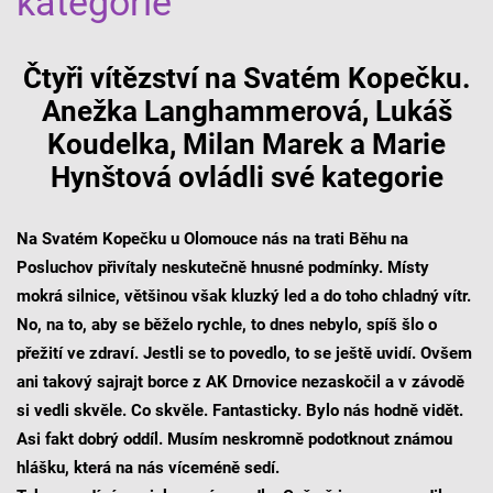
kategorie
Čtyři vítězství na Svatém Kopečku.
Anežka Langhammerová, Lukáš
Koudelka, Milan Marek a Marie
Hynštová ovládli své kategorie
Na Svatém Kopečku u Olomouce nás na trati Běhu na
Posluchov přivítaly neskutečně hnusné podmínky. Místy
mokrá silnice, většinou však kluzký led a do toho chladný vítr.
No, na to, aby se běželo rychle, to dnes nebylo, spíš šlo o
přežití ve zdraví. Jestli se to povedlo, to se ještě uvidí. Ovšem
ani takový sajrajt borce z AK Drnovice nezaskočil a v závodě
si vedli skvěle. Co skvěle. Fantasticky. Bylo nás hodně vidět.
Asi fakt dobrý oddíl. Musím neskromně podotknout známou
hlášku, která na nás víceméně sedí.