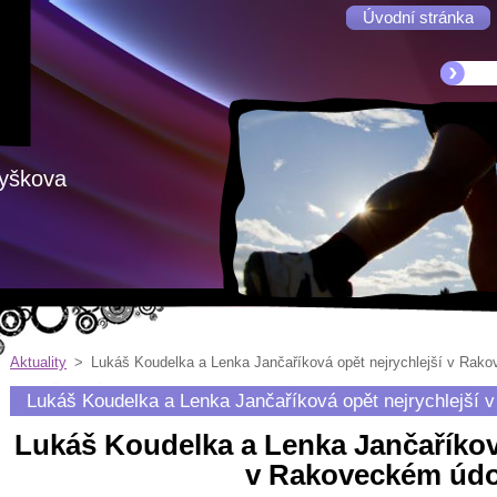
Úvodní stránka
Vyškova
Aktuality
>
Lukáš Koudelka a Lenka Jančaříková opět nejrychlejší v Rako
Lukáš Koudelka a Lenka Jančaříková opět nejrychlejší 
Lukáš Koudelka a Lenka Jančaříková
v Rakoveckém údo