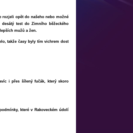
e rozjeli opět do našeho nebo možné
y desátý test do Zimního běžeckého
jlepších mužů a žen.
elo, takže časy byly tím vichrem dost
íc i přes šílený fučák, který skoro
 podmínky, které v Rakoveckém údolí