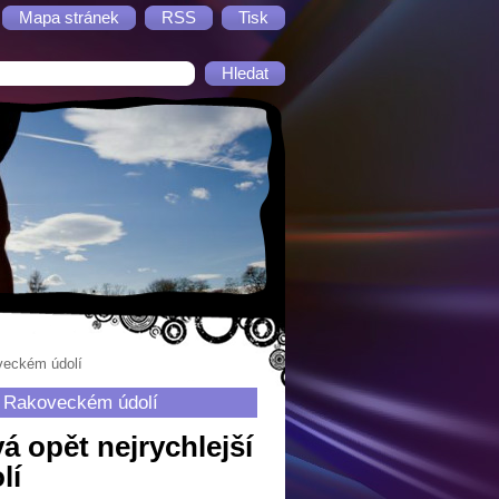
Mapa stránek
RSS
Tisk
veckém údolí
v Rakoveckém údolí
 opět nejrychlejší
lí