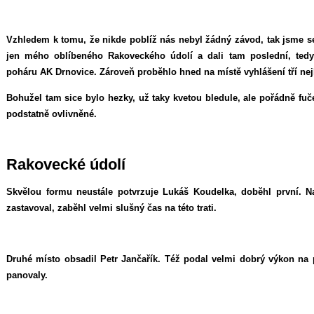
Vzhledem k tomu, že nikde poblíž nás nebyl žádný závod, tak jsme s
jen mého oblíbeného Rakoveckého údolí a dali tam poslední, ted
poháru AK Drnovice. Zároveň proběhlo hned na místě vyhlášení tří ne
Bohužel tam sice bylo hezky, už taky kvetou bledule, ale pořádně fuč
podstatně ovlivněné.
Rakovecké údolí
Skvělou formu neustále potvrzuje Lukáš Koudelka, doběhl první. Nav
zastavoval, zaběhl velmi slušný čas na této trati.
Druhé místo obsadil Petr Jančařík. Též podal velmi dobrý výkon na
panovaly.