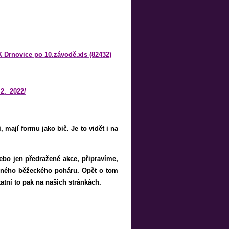
 Drnovice po 10.závodě.xls (82432)
2._2022/
, mají formu jako bič. Je to vidět i na
ebo jen předražené akce, připravíme,
padného běžeckého poháru. Opět o tom
atní to pak na našich stránkách.