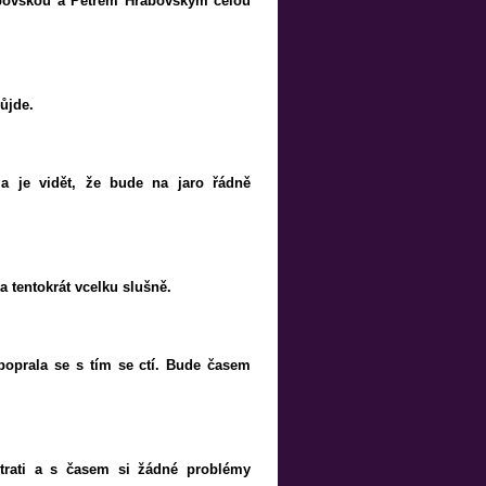
bovskou a Petrem Hrabovským celou
ůjde.
 a je vidět, že bude na jaro řádně
a tentokrát vcelku slušně.
poprala se s tím se ctí. Bude časem
trati a s časem si žádné problémy