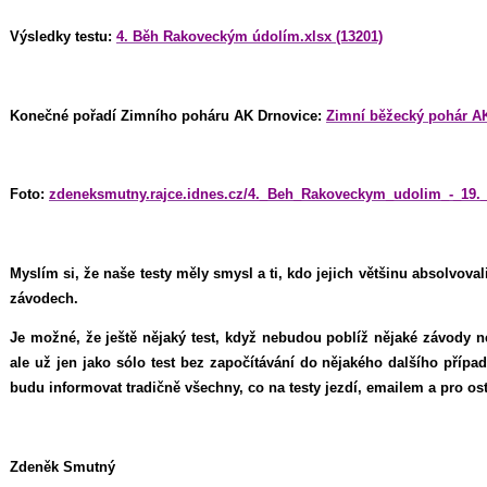
Výsledky testu:
4. Běh Rakoveckým údolím.xlsx (13201)
Konečné pořadí Zimního poháru AK Drnovice:
Zimní běžecký pohár AK
Foto:
zdeneksmutny.rajce.idnes.cz/4._Beh_Rakoveckym_udolim_-_19._
Myslím si, že naše testy měly smysl a ti, kdo jejich většinu absolvovali
závodech.
Je možné, že ještě nějaký test, když nebudou poblíž nějaké závody n
ale už jen jako sólo test bez započítávání do nějakého dalšího pří
budu informovat tradičně všechny, co na testy jezdí, emailem a pro ost
Zdeněk Smutný