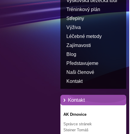
Vyškovská běžecká tour
Tréninkový plán
Střepiny
Výživa
Léčebné metody
Zajímavosti
Blog
Představujeme
Naši členové
Kontakt
Kontakt
AK Drnovice
Správce stránek
Steiner Tomáš