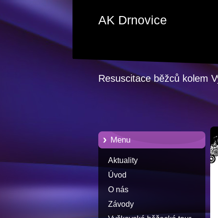
AK Drnovice
Resuscitace běžců kolem 
Menu
Aktuality
Úvod
O nás
Závody