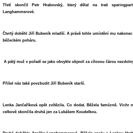
Třetí skončil Petr Hrabovský, který dělal na trati sparingp
Langhammerové.
Čtvrtý doběhl Jiří Bubeník mladší. A právě tohle umístění mu nakonec
běžeckém poháru.
A pátý muž v pořadí se jako obvykle objevil za cílovou čárou nezdol
Přišel nás také povzbudit Jiří Bubeník starší.
Lenka Jančaříková opět zvítězila. Co dodat. Běžela famózně. Vichr n
celkově skončila druhá jen za Lukášem Koudelkou.