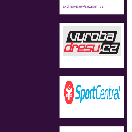
akdrnovi
ce@sezna
m.cz