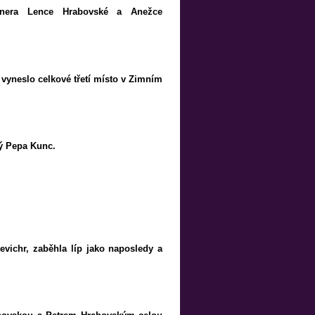
artnera Lence Hrabovské a Anežce
 vyneslo celkové třetí místo v Zimním
ný Pepa Kunc.
evichr, zaběhla líp jako naposledy a