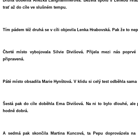
Druhá doběhla Anežka Langhammerová. Běžela spolu s Lenkou Hra
trať až do cíle ve slušném tempu.
Tím pádem též druhá se v cíli objevila Lenka Hrabovská. Pak že to nep
Čtvrté místo vybojovala Silvie Divišová. Přijela mezi nás poprvé
připravená.
Páté místo obsadila Marie Hynštová. V klidu si celý test odběhla sama 
Šestá pak do cíle doběhla Ema Divišová. Na ni to bylo dlouhé, ale 
hodně dobrá.
A sedmá pak skončila Martina Kuncová, ta Pepu doprovázela na 