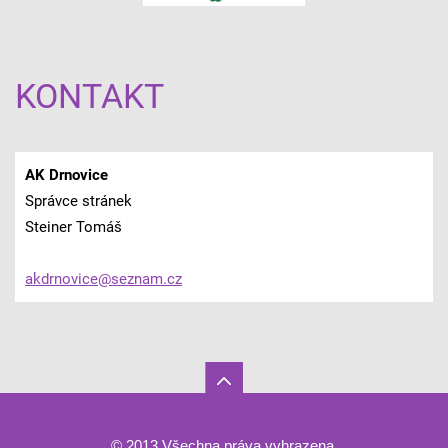
KONTAKT
AK Drnovice
Správce stránek
Steiner Tomáš
akdrnovi
ce@sezna
m.cz
© 2013 Všechna práva vyhrazena.