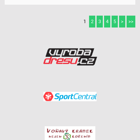
1
2
3
4
5
>
>>