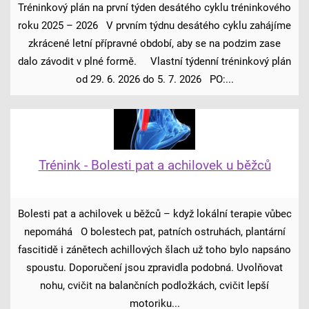
Tréninkový plán na první týden desátého cyklu tréninkového
roku 2025 – 2026 V prvním týdnu desátého cyklu zahájíme
zkrácené letní přípravné období, aby se na podzim zase
dalo závodit v plné formě. Vlastní týdenní tréninkový plán
od 29. 6. 2026 do 5. 7. 2026 PO:...
Trénink - Bolesti pat a achilovek u běžců
Bolesti pat a achilovek u běžců – když lokální terapie vůbec
nepomáhá O bolestech pat, patních ostruhách, plantární
fascitidě i zánětech achillových šlach už toho bylo napsáno
spoustu. Doporučení jsou zpravidla podobná. Uvolňovat
nohu, cvičit na balančních podložkách, cvičit lepší
motoriku...