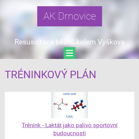
AK Drnovice
Resuscitace běžců kolem Vyškova
TRÉNINKOVÝ PLÁN
Trénink - Laktát jako palivo sportovní
budoucnosti