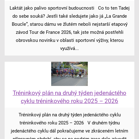
Laktát jako palivo sportovní budoucnosti Co to ten Tadej
do sebe souká? Jestli také sledujete jako já „La Grande
Boucle“, starou dámu ve žlutém neboli nejstarší etapový
závod Tour de France 2026, tak jste možná postřehli
obrovskou novinku v oblasti sportovní výživy, kterou
využívá...
Tréninkový plán na druhý týden jedenáctého
cyklu tréninkového roku 2025 – 2026
Tréninkový plán na druhý týden jedenáctého cyklu
tréninkového roku 2025 – 2026 V druhém týdnu
jedenáctého cyklu dál pokračujeme ve zkráceném letním
přípravném období, aby se na podzim zase dalo závodit