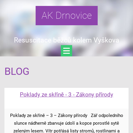
AK Drnovice
Resuscitace běžců kolem Vyškova
BLOG
Poklady ze skříně - 3 - Zákony přírody
Poklady ze skříně – 3 – Zákony přírody Zář odpoledního
slunce nádherně zbarvuje údolí a kopce porostlé sytě
zeleným lesem. Vítr potřásá listy stromů, rostlinami a