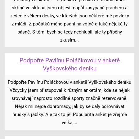
skříně ve sklepě jsem objevil napůl zasypané prachem a
zešedlé věkem desky, ve kterých jsou některé mé povídky
z mládí. Z počátků mého psaní na vojně a také nějaké ty
básně. S těmi bych se tedy nechlubil, ale ty příběhy
zkusím...
Podpořte Pavlínu Poláčkovou v anketě
Vyškovského deníku
Podpořte Pavlínu Poláčkovou v anketě Vyškovského deníku
Vždycky jsem přistupoval k různým anketám, kde se nějak
srovnávají naprosto rozdílné sporty značně rezervovaně.
Nějak mi nejde dohromady, jak by se daly porovnávat
hrušky s jablky. Ale tak to je. Popularita anket je zřejmě
velká,...