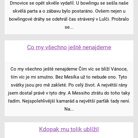
Drnovice se opět skvěle vydařil. U bowlingu se sešla naše
skvělá parta a o zábavu bylo postaráno. Ovšem nejen u
bowlingové dráhy se odehrál čas strávený v Lulči. Probralo
se...
Co my všechno ještě nenajdeme
Co my všechno ještě nenajdeme Čím víc se blíží Vánoce,
tím víc je mi smutno. Bez Mesíka už to nebude ono. Tyto
svátky jsou pro mě zakleté. Po celý život. A největší rány
jsem dostal právě v tyto dny. A Messiho ztrátu do toho taky
řadím. Nejspolehlivější kamarád a největší parťák tady není.
Na...
Kdopak mu tolik ublížil