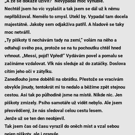
„A že se dokáže uživit?“ Nevypadal moc vyhuble.
Nechtěl jsem ho víc vyplašit a tak jsem se dál už k němu
nepřibližoval. Nemělo to smysl. Utekl by. Vypadal tam docela
majestátně. Jakoby sem odjakživa patřil. A hladově se taky
moc netvářil.
„Ty piškoty ti nechávám tady na zemi,“ volám na něho a
odtahuji svého psa, protože se na tu pochoutku chtěl hned
vrhnout. „Messi, pojď! Vpřed!“ Vydávám povel a pomalu se
začínáme vzdalovat. Vlk nás sleduje až do zatáčky. Doslova
cítím jeho oči v zátylku.
Zanedlouho jsme doběhli na obrátku. Přestože se vracívám
obvykle jinudy, tentokrát mi to nedalo a běžíme zpět stejnou
cestou. Asi tak po půlhodině jsme na místě. Nikde nic. Jen
piškoty zmizely. Psího samotáře už vidět nebylo. Ale jsem
přesvědčený, že nás sledoval celou cestu lesem.
Jenže už se ten den neobjevil.
Tak jsem čas od času vyrazil do oněch míst a vzal sebou
nejen piškoty, ale i granule.