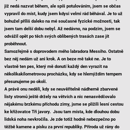
již nedá nazvat během, ale spíš potulováním, jsem se občas
vypravil do míst, kudy jsem kdysi velmi rád běhával. Je to už
bohužel příliš daleko na mé současné fyzické možnosti, tak
jsem tam delší dobu nebyl. Až nedávno, na podzim, jsem se
odvážil opět po těch svých oblíbených trasách zase jít
proběhnout.
Samozřejmě s doprovodem mého labradora Messiho. Ostatně
bez něj nedám už ani krok. A on beze mě také ne. Je to
vlastně ten pes, který mě donutí každý den vyrazit na
několikakilometrovou procházku, kdy se hlemýždím tempem
přesunujeme po okolí.
A právě onu neděli, kdy se neuvěřitelně nádherně zbarvené
listy stromů ještě držely na větvích a nic nenasvědčovalo
nějakému brzkému příchodu zimy, jsme se plížili lesní cestou
ke křižovatce Tři javory. Jsou tam místa, kde dlouhou dobu
lidská noha nevkročila. Je zde totiž hodně nebezpečno po
těžbě kamene a písku za první republiky. Příroda už rány do