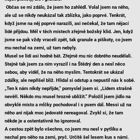
Občas se mi zdálo, že jsem ho zahlédl. Volal jsem na něho,
ale už se nikdy neukázal tak zblízka, jako poprvé. Tenkrát,
když jsme na něj poprvé narazili, asi nečekal, že tam nějací
lidé přijdou. Měl v těch místech zřejmě božský klid. Jen, když
jsme se pak vždy vraceli zpět, tak granule a piškoty, co jsem
mu nechal na zemi, už tam nebyly.
Musel se lidí asi hodně bát. Zřejmě mu nic dobrého neudělali.
Stejně tak jsem za ním vyrazil i na Štědrý den a nesl něco
sebou, aby viděl, že na něho myslím. Tentokrát se ukázal
zdálky, ale nepřišel blíž. Hlídal si odstup a nepustil nás k sobě.
„Ten k nám nikdy nepřijde,“ pomyslel jsem si. „Lidem strašně
nevěří. Někdo mu musel hrozně ublížit.“ Položil jsem jídlo na
obvyklé místo a mlčky pochodoval i s psem dál. Messi už na
něho ani nijak moc jedovatě nereagoval. Zvykl si, že tam
někde je a ostentativně ho ignoroval.
A cestou zpět bylo všechno, co jsem mu nesl v pytlíku a
nechal pro něho na zemi, pryč. Určitě šel lesem kus s námi.