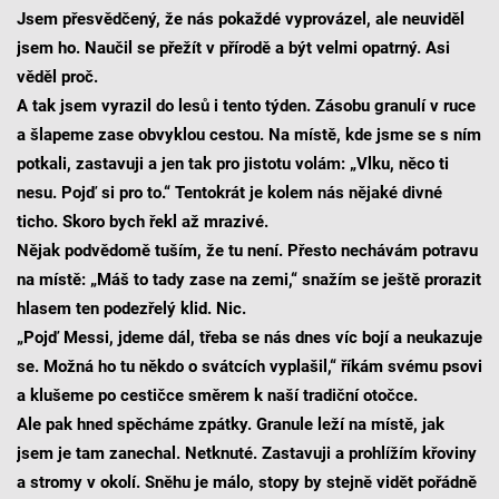
Jsem přesvědčený, že nás pokaždé vyprovázel, ale neuviděl
jsem ho. Naučil se přežít v přírodě a být velmi opatrný. Asi
věděl proč.
A tak jsem vyrazil do lesů i tento týden. Zásobu granulí v ruce
a šlapeme zase obvyklou cestou. Na místě, kde jsme se s ním
potkali, zastavuji a jen tak pro jistotu volám: „Vlku, něco ti
nesu. Pojď si pro to.“ Tentokrát je kolem nás nějaké divné
ticho. Skoro bych řekl až mrazivé.
Nějak podvědomě tuším, že tu není. Přesto nechávám potravu
na místě: „Máš to tady zase na zemi,“ snažím se ještě prorazit
hlasem ten podezřelý klid. Nic.
„Pojď Messi, jdeme dál, třeba se nás dnes víc bojí a neukazuje
se. Možná ho tu někdo o svátcích vyplašil,“ říkám svému psovi
a klušeme po cestičce směrem k naší tradiční otočce.
Ale pak hned spěcháme zpátky. Granule leží na místě, jak
jsem je tam zanechal. Netknuté. Zastavuji a prohlížím křoviny
a stromy v okolí. Sněhu je málo, stopy by stejně vidět pořádně