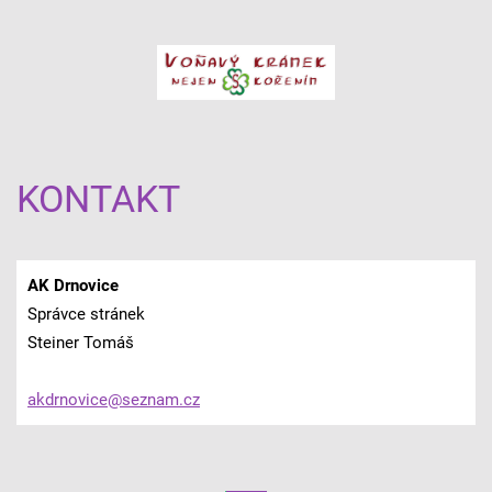
KONTAKT
AK Drnovice
Správce stránek
Steiner Tomáš
akdrnovi
ce@sezna
m.cz