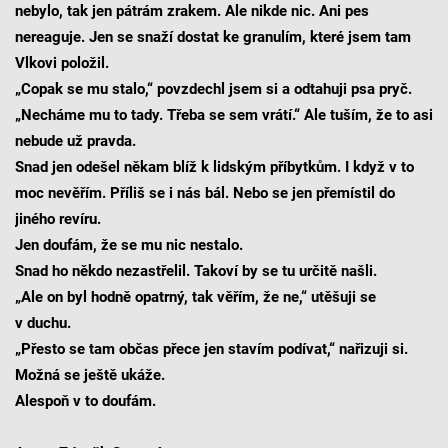
nebylo, tak jen pátrám zrakem. Ale nikde nic. Ani pes
nereaguje. Jen se snaží dostat ke granulím, které jsem tam
Vlkovi položil.
„Copak se mu stalo,“ povzdechl jsem si a odtahuji psa pryč.
„Necháme mu to tady. Třeba se sem vrátí.“ Ale tuším, že to asi
nebude už pravda.
Snad jen odešel někam blíž k lidským příbytkům. I když v to
moc nevěřím. Příliš se i nás bál. Nebo se jen přemístil do
jiného revíru.
Jen doufám, že se mu nic nestalo.
Snad ho někdo nezastřelil. Takoví by se tu určitě našli.
„Ale on byl hodně opatrný, tak věřím, že ne,“ utěšuji se
v duchu.
„Přesto se tam občas přece jen stavím podívat,“ nařizuji si.
Možná se ještě ukáže.
Alespoň v to doufám.