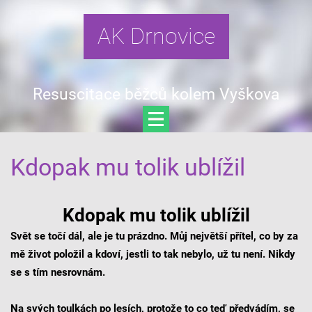
AK Drnovice
Resuscitace běžců kolem Vyškova
Kdopak mu tolik ublížil
Kdopak mu tolik ublížil
Svět se točí dál, ale je tu prázdno. Můj největší přítel, co by za
mě život položil a kdoví, jestli to tak nebylo, už tu není. Nikdy
se s tím nesrovnám.
Na svých toulkách po lesích, protože to co teď předvádím, se