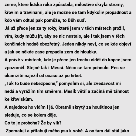
země, které lidská ruka způsobila, milostivě skryla stromy,
křovím a travinami, ale je možné se tam kdykoliv propadnout a
kdo vám odtud pak pomůže, to Bůh suď.
Já už přece jen za ty roky, které jsem v těch místech prožil,
vím, kudy můžu jít, aby se nic nestalo, ale i tak jsem v těch
končinách hodně obezřetný. Jeden nikdy neví, co se kde objeví
a jak se někde zase propadla zem do hloubky.
A právě v místech, kde je přece jen trochu vidět do kopce jsem
zpozorněl. Stejně tak i Messi. Něco se tam pohnulo. Pes se
okamžitě naježil od ocasu až po hřbet.
„Tak to bude nebezpečné,“ pomyslím si, ale zvědavost mi
nedá a vyrážím tím směrem. Mesík větří a začíná mě táhnout
ke křoviskům.
A najednou ho vidím i já. Obratně skrytý za houštinou jen
sleduje, co se kolem děje.
Co to je proboha? Že by vlk?
Zpomaluji a přitahuji mého psa k sobě. A on tam dál stál jako