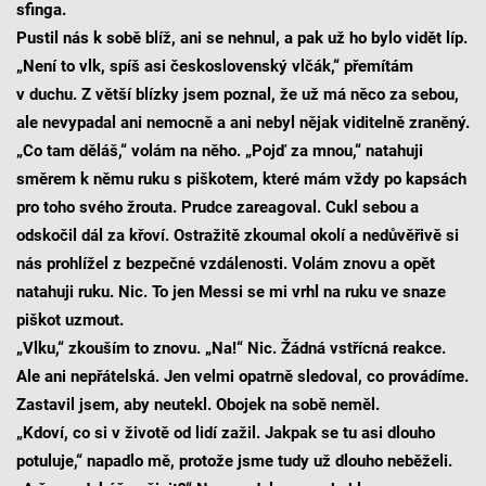
sfinga.
Pustil nás k sobě blíž, ani se nehnul, a pak už ho bylo vidět líp.
„Není to vlk, spíš asi československý vlčák,“ přemítám
v duchu. Z větší blízky jsem poznal, že už má něco za sebou,
ale nevypadal ani nemocně a ani nebyl nějak viditelně zraněný.
„Co tam děláš,“ volám na něho. „Pojď za mnou,“ natahuji
směrem k němu ruku s piškotem, které mám vždy po kapsách
pro toho svého žrouta. Prudce zareagoval. Cukl sebou a
odskočil dál za křoví. Ostražitě zkoumal okolí a nedůvěřivě si
nás prohlížel z bezpečné vzdálenosti. Volám znovu a opět
natahuji ruku. Nic. To jen Messi se mi vrhl na ruku ve snaze
piškot uzmout.
„Vlku,“ zkouším to znovu. „Na!“ Nic. Žádná vstřícná reakce.
Ale ani nepřátelská. Jen velmi opatrně sledoval, co provádíme.
Zastavil jsem, aby neutekl. Obojek na sobě neměl.
„Kdoví, co si v životě od lidí zažil. Jakpak se tu asi dlouho
potuluje,“ napadlo mě, protože jsme tudy už dlouho neběželi.