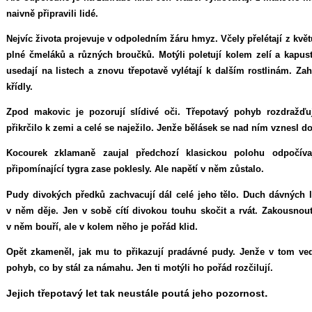
naivně připravili lidé.
Nejvíc života projevuje v odpoledním žáru hmyz. Včely přelétají z květ
plné čmeláků a různých broučků. Motýli poletují kolem zelí a kapust
usedají na listech a znovu třepotavě vylétají k dalším rostlinám. Za
křídly.
Zpod makovic je pozorují slídivé oči. Třepotavý pohyb rozdražďu
přikrčilo k zemi a celé se naježilo. Jenže bělásek se nad ním vznesl d
Kocourek zklamaně zaujal předchozí klasickou polohu odpočíva
připomínající tygra zase poklesly. Ale napětí v něm zůstalo.
Pudy divokých předků zachvacují dál celé jeho tělo. Duch dávných l
v něm děje. Jen v sobě cítí divokou touhu skočit a rvát. Zakousnou
v něm bouří, ale v kolem něho je pořád klid.
Opět zkameněl, jak mu to přikazují pradávné pudy. Jenže v tom ved
pohyb, co by stál za námahu. Jen ti motýli ho pořád rozčilují.
.
Jejich třepotavý let tak neustále poutá jeho pozornost