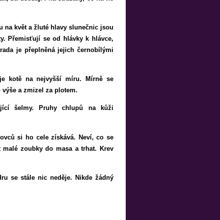
u na květ a žluté hlavy slunečnic jsou
y. Přemisťují se od hlávky k hlávce,
hrada je přeplněná jejich černobílými
je kotě na nejvyšší míru. Mírně se
o výše a zmizel za plotem.
jící šelmy. Pruhy chlupů na kůži
ovců si ho cele získává. Neví, co se
t malé zoubky do masa a trhat. Krev
ru se stále nic neděje. Nikde žádný