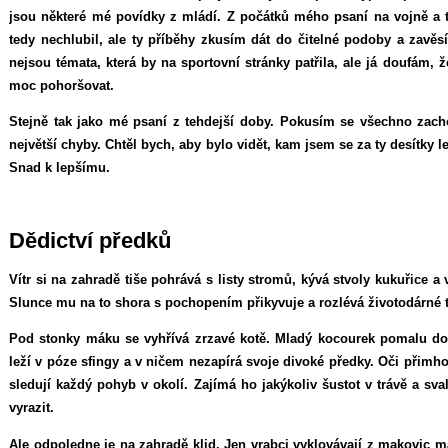
jsou některé mé povídky z mládí. Z počátků mého psaní na vojně a t
tedy nechlubil, ale ty příběhy zkusím dát do čitelné podoby a zavěsí
nejsou témata, která by na sportovní stránky patřila, ale já doufám,
moc pohoršovat.
Stejně tak jako mé psaní z tehdejší doby. Pokusím se všechno zac
největší chyby. Chtěl bych, aby bylo vidět, kam jsem se za ty desítky 
Snad k lepšímu.
Dědictví předků
Vítr si na zahradě tiše pohrává s listy stromů, kývá stvoly kukuřice a
Slunce mu na to shora s pochopením přikyvuje a rozlévá životodárné t
Pod stonky máku se vyhřívá zrzavé kotě. Mladý kocourek pomalu dosp
leží v póze sfingy a v ničem nezapírá svoje divoké předky. Oči při
sledují každý pohyb v okolí. Zajímá ho jakýkoliv šustot v trávě a sva
vyrazit.
Ale odpoledne je na zahradě klid. Jen vrabci vyklovávají z makovic má