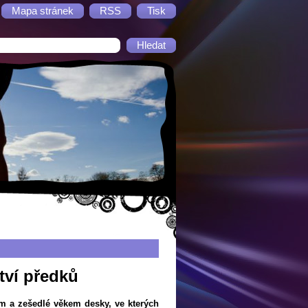
Mapa stránek
RSS
Tisk
tví předků
em a zešedlé věkem desky, ve kterých