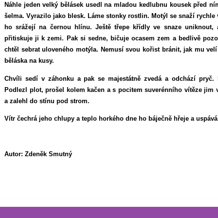
Náhle jeden velký bělásek usedl na mladou kedlubnu kousek před ním
šelma. Vyrazilo jako blesk. Láme stonky rostlin. Motýl se snaží rychle
ho srážejí na černou hlínu. Ještě třepe křídly ve snaze uniknout, 
přitiskuje ji k zemi. Pak si sedne, bičuje ocasem zem a bedlivě pozo
chtěl sebrat uloveného motýla. Nemusí svou kořist bránit, jak mu velí 
běláska na kusy.
Chvíli sedí v záhonku a pak se majestátně zvedá a odchází pryč. 
Podlezl plot, prošel kolem kačen a s pocitem suverénního vítěze jim v
a zalehl do stínu pod strom.
Vítr čechrá jeho chlupy a teplo horkého dne ho báječně hřeje a uspáv
Autor: Zdeněk Smutný