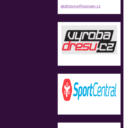
akdrnovi
ce@sezna
m.cz