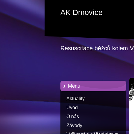
AK Drnovice
Resuscitace běžců kolem 
Menu
Aktuality
Úvod
O nás
Závody