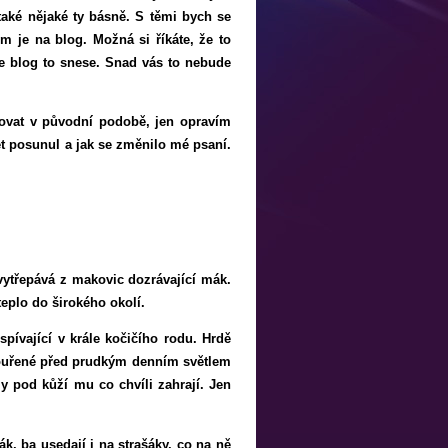
aké nějaké ty básně. S těmi bych se
m je na blog. Možná si říkáte, že to
 že blog to snese. Snad vás to nebude
hovat v původní podobě, jen opravím
let posunul a jak se změnilo mé psaní.
 vytřepává z makovic dozrávající mák.
eplo do širokého okolí.
ívající v krále kočičího rodu. Hrdě
mhouřené před prudkým denním světlem
ly pod kůží mu co chvíli zahrají. Jen
k, ba usedají i na strašáky, co na ně