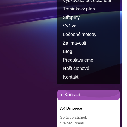
Vyškovská běžecká tour
Tréninkový plán
Střepiny
Výživa
Léčebné metody
Zajímavosti
Blog
Představujeme
Naši členové
Kontakt
Kontakt
AK Drnovice
Správce stránek
Steiner Tomáš