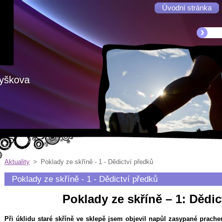
Úvodní stránka
Vyškova
Aktuality
>
Poklady ze skříně - 1 - Dědictví předků
Poklady ze skříně - 1 - Dědictví předků
Poklady ze skříně – 1: Dědic
Při úklidu staré skříně ve sklepě jsem objevil napůl zasypané prach