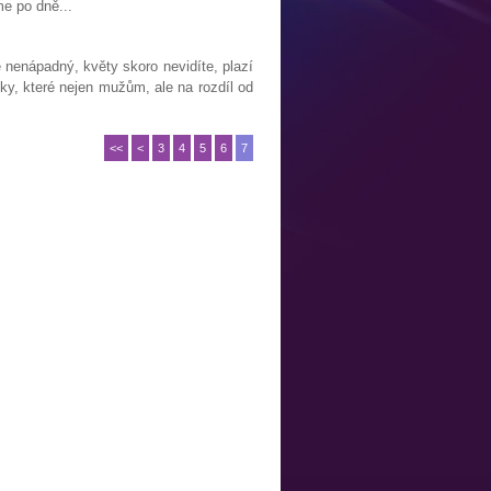
e po dně...
 nenápadný, květy skoro nevidíte, plazí
ky, které nejen mužům, ale na rozdíl od
<<
<
3
4
5
6
7