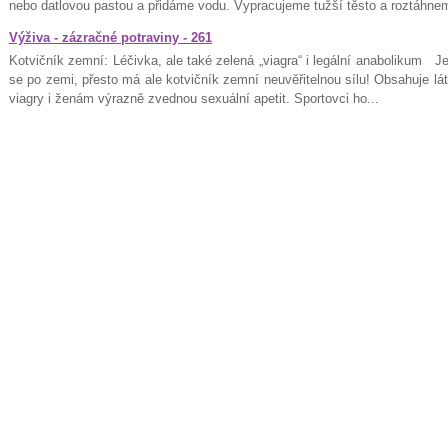
nebo datlovou pastou a přidáme vodu. Vypracujeme tužší těsto a roztáhnem
Výživa - zázračné potraviny - 261
Kotvičník zemní: Léčivka, ale také zelená „viagra“ i legální anabolikum Je
se po zemi, přesto má ale kotvičník zemní neuvěřitelnou sílu! Obsahuje lát
viagry i ženám výrazně zvednou sexuální apetit. Sportovci ho...