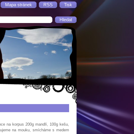
Mapa stránek
RSS
Tisk
nce na korpus 200g mandlí, 100g kešu,
mixujeme na mouku, smícháme s medem