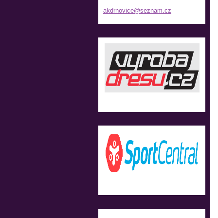
akdrnovi
ce@sezna
m.cz