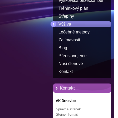
Vyškovská běžecká tour
Tréninkový plán
Střepiny
Výživa
Léčebné metody
Zajímavosti
Blog
Představujeme
Naši členové
Kontakt
Kontakt
AK Drnovice
Správce stránek
Steiner Tomáš