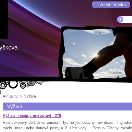
Úvodní stránka
Vyškova
Aktuality
>
Výživa
Výživa
Výživa - recepty pro zdraví - 279
Raw cuketový dort Dnes přináším typ na jednoduchý raw dezert. Ingredie
trochu medu nebo datlové pasty a 2 lžíce vody. Postup Ořechy roz