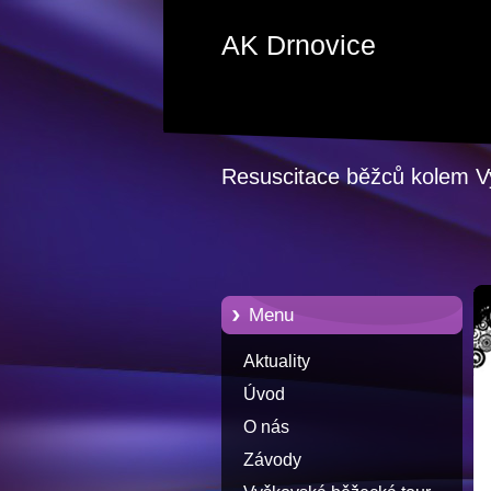
AK Drnovice
Resuscitace běžců kolem 
Menu
Aktuality
Úvod
O nás
Závody