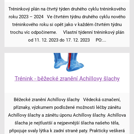
Tréninkový plán na čtvrtý týden druhého cyklu tréninkového
roku 2023 – 2024 Ve čtvrtém týdnu druhého cyklu nového
tréninkového roku si opět jako v každém čtvrtém týdnu
trochu víc odpočineme. Vlastní týdenní tréninkový plán
od 11. 12. 2023 do 17. 12. 2023 PO:...
Trénink - běžecké zranění Achillovy šlachy
Běžecké zranění Achillovy šlachy Vědecká označení,
příznaky, výzkumem podložené možnosti léčby zánětu
Achillovy šlachy a zánětu úponu Achillovy šlachy. Achillova
šlacha je nejtlustší a nejpevnější šlacha našeho těla,
připojuje svaly lýtka k zadní straně paty. Prakticky veškerá