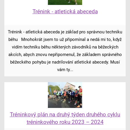
Trénink - atletická abeceda
Trénink - atletická abeceda je základ pro správnou techniku
běhu Mnohokrát jsem to už připomínal a nedá mi to, když
vidím techniku běhu některých závodníků na běžeckých
akcích, abych znovu nepřipomenul, že základem správného
běžeckého pohybu je nadrilování atletické abecedy. Musí
vám ty...
Tréninkový plán na druhý týden druhého cyklu
tréninkového roku 2023 – 2024