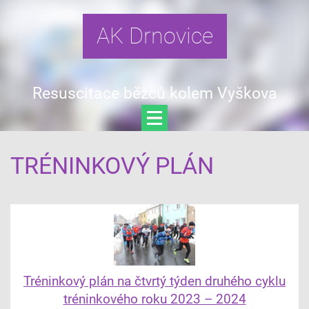
AK Drnovice
Resuscitace běžců kolem Vyškova
TRÉNINKOVÝ PLÁN
Tréninkový plán na čtvrtý týden druhého cyklu
tréninkového roku 2023 – 2024