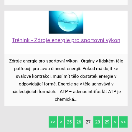
Trénink - Zdroje energie pro sportovní výkon
Zdroje energie pro sportovní výkon Orgány v lidském těle
potřebují pro svou činnost energii. Pokud má dojít ke
svalové kontrakci, musí mít tělo dostatek energie v
odpovídající formě. Energie se v těle uchovává v
následujících formách. ATP – adenosintrifosfát ATP je
chemická...
<<
<
25
26
27
28
29
>
>>