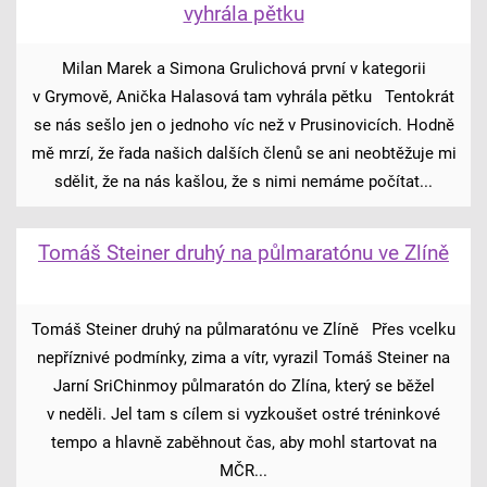
vyhrála pětku
Milan Marek a Simona Grulichová první v kategorii
v Grymově, Anička Halasová tam vyhrála pětku Tentokrát
se nás sešlo jen o jednoho víc než v Prusinovicích. Hodně
mě mrzí, že řada našich dalších členů se ani neobtěžuje mi
sdělit, že na nás kašlou, že s nimi nemáme počítat...
Tomáš Steiner druhý na půlmaratónu ve Zlíně
Tomáš Steiner druhý na půlmaratónu ve Zlíně Přes vcelku
nepříznivé podmínky, zima a vítr, vyrazil Tomáš Steiner na
Jarní SriChinmoy půlmaratón do Zlína, který se běžel
v neděli. Jel tam s cílem si vyzkoušet ostré tréninkové
tempo a hlavně zaběhnout čas, aby mohl startovat na
MČR...