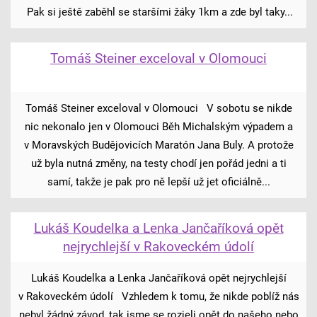
Pak si ještě zaběhl se staršími žáky 1km a zde byl taky...
Tomáš Steiner exceloval v Olomouci
Tomáš Steiner exceloval v Olomouci V sobotu se nikde
nic nekonalo jen v Olomouci Běh Michalským výpadem a
v Moravských Budějovicích Maratón Jana Buly. A protože
už byla nutná změny, na testy chodí jen pořád jedni a ti
samí, takže je pak pro ně lepší už jet oficiálně...
Lukáš Koudelka a Lenka Jančaříková opět
nejrychlejší v Rakoveckém údolí
Lukáš Koudelka a Lenka Jančaříková opět nejrychlejší
v Rakoveckém údolí Vzhledem k tomu, že nikde poblíž nás
nebyl žádný závod, tak jsme se rozjeli opět do našeho nebo