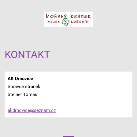
KONTAKT
AK Drnovice
Správce stránek
Steiner Tomáš
akdrnovi
ce@sezna
m.cz