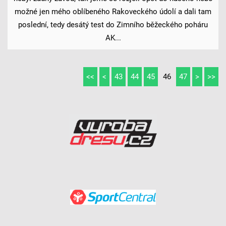
možné jen mého oblíbeného Rakoveckého údolí a dali tam
poslední, tedy desátý test do Zimního běžeckého poháru
AK...
<<
<
43
44
45
46
47
>
>>