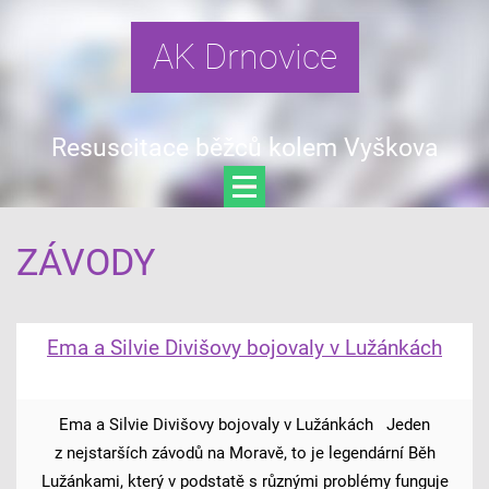
AK Drnovice
Resuscitace běžců kolem Vyškova
ZÁVODY
Ema a Silvie Divišovy bojovaly v Lužánkách
Ema a Silvie Divišovy bojovaly v Lužánkách Jeden
z nejstarších závodů na Moravě, to je legendární Běh
Lužánkami, který v podstatě s různými problémy funguje