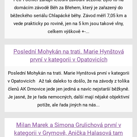
domácím závodě Běh za Břehem, který je zařazený do
běžeckého seriálu Chlapácké běhy. Závod měří 7,05 km a
vede prakticky po rovině, jen na 5 km jsou takové vlny,
celkem výškově +-...
Poslední Mohykán na trati. Marie Hynštová
první v kategorii v Opatovicích
Poslední Mohykán na trati. Marie Hynštová první v kategorii
v Opatovicích Až tak daleko to došlo, že na závody z tolika
členů AK Drnovice jede jen jediná a navíc nejstarší běžkyně.
Je jasné, že je řada nemocných, další mají nějaké objektivní
potíže, ale řada jiných na nás...
Milan Marek a Simona Grulichová první v
kategorii v Grymově, Anička Halasová tam