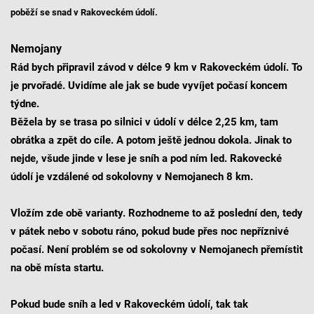
poběží se snad v Rakoveckém údolí.
Nemojany
Rád bych připravil závod v délce 9 km v Rakoveckém údolí. To
je prvořadé. Uvidíme ale jak se bude vyvíjet počasí koncem
týdne.
Běžela by se trasa po silnici v údolí v délce 2,25 km, tam
obrátka a zpět do cíle. A potom ještě jednou dokola. Jinak to
nejde, všude jinde v lese je sníh a pod ním led. Rakovecké
údolí je vzdálené od sokolovny v Nemojanech 8 km.
Vložím zde obě varianty. Rozhodneme to až poslední den, tedy
v pátek nebo v sobotu ráno, pokud bude přes noc nepříznivé
počasí. Není problém se od sokolovny v Nemojanech přemístit
na obě místa startu.
Pokud bude sníh a led v Rakoveckém údolí, tak tak