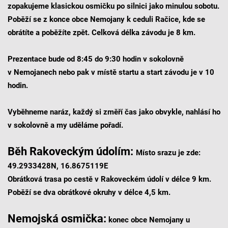
zopakujeme klasickou osmičku po silnici jako minulou sobotu.
Poběží se z konce obce Nemojany k ceduli Račice, kde se
obrátíte a poběžíte zpět. Celková délka závodu je 8 km.
Prezentace bude od 8:45 do 9:30 hodin v sokolovně
v Nemojanech nebo pak v místě startu a start závodu je v 10
hodin.
Vyběhneme naráz, každý si změří čas jako obvykle, nahlásí ho
v sokolovně a my uděláme pořadí.
Běh Rakoveckým údolím:
Místo srazu je zde:
49.2933428N, 16.8675119E
Obrátková trasa po cestě v Rakoveckém údolí v délce 9 km.
Poběží se dva obrátkové okruhy v délce 4,5 km.
Nemojská osmička
:
konec obce Nemojany u