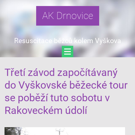
AK Drnovice
Resuscitace běžců kolem Vyškova
Třetí závod započítávaný
do Vyškovské běžecké tour
se poběží tuto sobotu v
Rakoveckém údolí