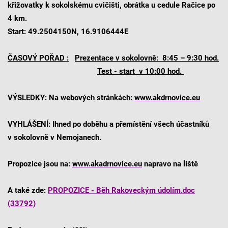
křižovatky k sokolskému cvičišti, obrátka u cedule Račice po
4 km
.
Start: 49.2504150N, 16.9106444E
ČASOVÝ POŘAD :
Prezentace v sokolovně: 8:45 – 9:30 hod.
Test - start v 10:00 hod.
VÝSLEDKY: Na webových stránkách:
www.akdrnovice.eu
VYHLÁŠENÍ: Ihned po doběhu a přemístění všech účastníků
v sokolovně v Nemojanech.
Propozice jsou na:
www.akadrnovice.eu
napravo na liště
A také zde:
PROPOZICE - Běh Rakoveckým údolím.doc
(33792)