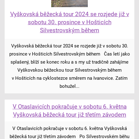
Vyškovská běžecká tour 2024 se rozjede již v
sobotu 30. prosince v Hošticích
Silvestrovským během
Vyškovská běžecká tour 2024 se rozjede již v sobotu 30.
prosince v Hošticích Silvestrovským během Čas letí jako
splašený, blíží se konec roku a s my už tradičně zahájíme
Vyškovskou běžeckou tour Silvestrovským během
v Hošticích na cyklostezce směrem na Ivanovice. Zatím
bohužel...
V Otaslavicích pokračuje v sobotu 6. května
Vyškovská běžecká tour již třetím závodem
V Otaslavicích pokračuje v sobotu 6. května Vyškovská
běžecká tour již třetím závodem Po Silvestrovském běhu