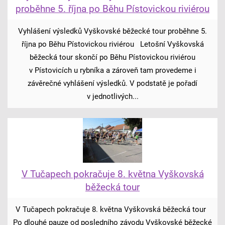
proběhne 5. října po Běhu Pístovickou riviérou
Vyhlášení výsledků Vyškovské běžecké tour proběhne 5.
října po Běhu Pístovickou riviérou Letošní Vyškovská
běžecká tour skončí po Běhu Pístovickou riviérou
v Pístovicích u rybníka a zároveň tam provedeme i
závěrečné vyhlášení výsledků. V podstatě je pořadí
v jednotlivých...
V Tučapech pokračuje 8. května Vyškovská
běžecká tour
V Tučapech pokračuje 8. května Vyškovská běžecká tour
Po dlouhé pauze od posledního závodu Vyškovské běžecké