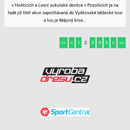
v Hošticích a Lesní sokolské devítce v Pozořicích je na
řadě již třetí akce započítávaná do Vyškovské běžecké tour
a tou je Májový kros...
<<
<
1
2
3
4
5
>
>>