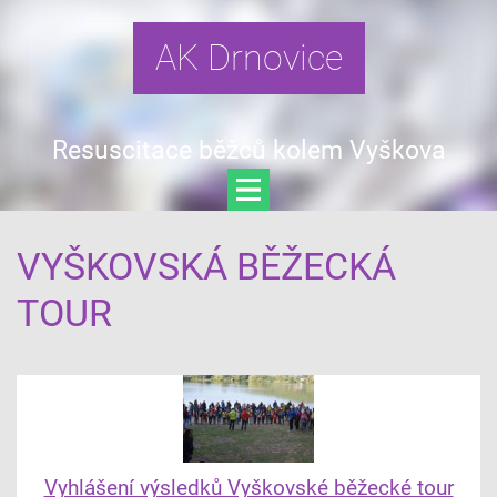
AK Drnovice
Resuscitace běžců kolem Vyškova
VYŠKOVSKÁ BĚŽECKÁ
TOUR
Vyhlášení výsledků Vyškovské běžecké tour