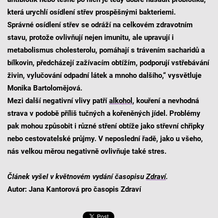
která urychlí osídlení střev prospěšnými bakteriemi.
Správné osídlení střev se odráží na celkovém zdravotním
stavu, protože ovlivňují nejen imunitu, ale upravují i
metabolismus cholesterolu, pomáhají s trávením sacharidů a
bílkovin, předcházejí zažívacím obtížím, podporují vstřebávání
živin, vylučování odpadní látek a mnoho dalšího,“ vysvětluje
Monika Bartolomějová.
Mezi další negativní vlivy patří
alkohol
,
kouření a nevhodná
strava v podobě příliš tučných a kořeněných jídel. Problémy
pak mohou způsobit i různé stření obtíže jako střevní chřipky
nebo cestovatelské průjmy. V neposlední řadě, jako u všeho,
nás velkou měrou negativně ovlivňuje také stres.
Článek vyšel v květnovém vydání časopisu
Zdraví
.
Autor: Jana Kantorová pro časopis Zdraví