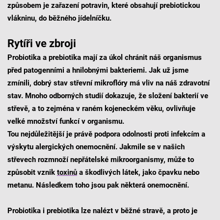
způsobem je zařazení potravin, které obsahují prebiotickou
vlákninu, do běžného jídelníčku.
Rytíři ve zbroji
Probiotika a prebiotika mají za úkol chránit náš organismus
před patogenními a hnilobnými bakteriemi. Jak už jsme
zmínili, dobrý stav střevní mikroflóry má vliv na náš zdravotní
stav. Mnoho odborných studií dokazuje, že složení bakterií ve
střevě, a to zejména v raném kojeneckém věku, ovlivňuje
velké množství funkcí v organismu.
Tou nejdůležitější je právě podpora odolnosti proti infekcím a
výskytu alergických onemocnění. Jakmile se v našich
střevech rozmnoží nepřátelské mikroorganismy, může to
způsobit vznik
toxinů
a škodlivých látek, jako čpavku nebo
metanu. Následkem toho jsou pak některá onemocnění.
Probiotika i prebiotika lze nalézt v běžné stravě, a proto je