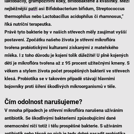
laktobacily, grampozitvní koky, bifidobakterie a kvasinky. Mezi
nejběžnější
patří
asi Bifidobacterium bifidum, Streptococcus
thermophilus nebo Lactobacillus acidophilus či rhamnosus,“
říká nutriční terapeutka.
Právě tyto bakterie by v našich střevech měly zaujímat vyšší
postavení. Zpočátku našeho života je střevní mikroflóra
tvořena probiotickými kulturami získanými z mateřského
mléka. I z toho důvodu je kojení tolik důležité! U plně kojených
dětí je mikroflóra tvořena až z 95 procent užitečnými kmeny. S
věkem a stylem života počet prospěšných bakterií ve střevech
klesá. Probiotika se v takovém případě stávají hlavními
bojovníky proti šíření škodlivých mikroorganismů v těle.
Čím odolnost narušujeme?
V mnoha případech je střevní mikroflóra narušena užíváním
antibiotik. Se škodlivými bakteriemi způsobujícími dané
onemocnění ničí totiž i tělu prospěšné bakterie. S užíváním
antibiotik nebo těsně po nich je tedy dobré nasadit probiotika,