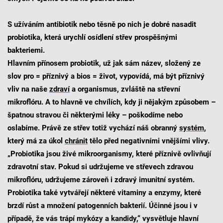
S užíváním antibiotik nebo těsně po nich je dobré nasadit
probiotika, která urychlí osídlení střev prospěšnými
bakteriemi.
Hlavním přínosem probiotik, už jak sám název, složený ze
slov pro = příznivý a bios = život, vypovídá, má být příznivý
vliv na naše
zdraví
a organismus, zvláště na střevní
mikroflóru. A to hlavně ve chvílích, kdy ji nějakým způsobem –
špatnou stravou či některými léky – poškodíme nebo
oslabíme. Právě ze střev totiž vychází náš obranný
systém
,
který má za úkol
chránit
tělo před negativními vnějšími vlivy.
„Probiotika jsou živé mikroorganismy, které příznivě ovlivňují
zdravotní stav. Pokud si udržujeme ve střevech zdravou
mikroflóru, udržujeme zároveň i zdravý imunitní systém.
Probiotika také vytvářejí některé vitaminy a enzymy, které
brzdí růst a množení patogenních bakterií. Účinné jsou i v
případě, že vás trápí mykózy a kandidy,“ vysvětluje hlavní