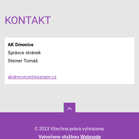
KONTAKT
AK Drnovice
Správce stránek
Steiner Tomáš
akdrnovi
ce@sezna
m.cz
© 2013 Všechna práva vyhrazena.
Vytvořeno službou
Webnode