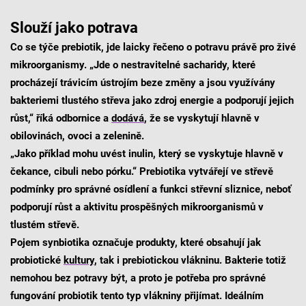
Slouží jako potrava
Co se týče prebiotik, jde laicky řečeno o potravu právě pro živé
mikroorganismy. „Jde o nestravitelné sacharidy, které
procházejí trávicím ústrojím beze změny a jsou využívány
bakteriemi tlustého střeva jako zdroj energie a podporují jejich
růst,“ říká odbornice a
dodává
,
že se vyskytují hlavně v
obilovinách, ovoci a zelenině.
„Jako příklad mohu uvést inulin, který se vyskytuje hlavně v
čekance, cibuli nebo pórku.“ Prebiotika vytvářejí ve střevě
podmínky pro správné osídlení a funkci střevní sliznice, neboť
podporují růst a aktivitu prospěšných mikroorganismů v
tlustém střevě.
Pojem synbiotika označuje produkty, které obsahují jak
probiotické
kultury
,
tak i prebiotickou vlákninu. Bakterie totiž
nemohou bez potravy být, a proto je potřeba pro správné
fungování probiotik tento typ vlákniny přijímat. Ideálním