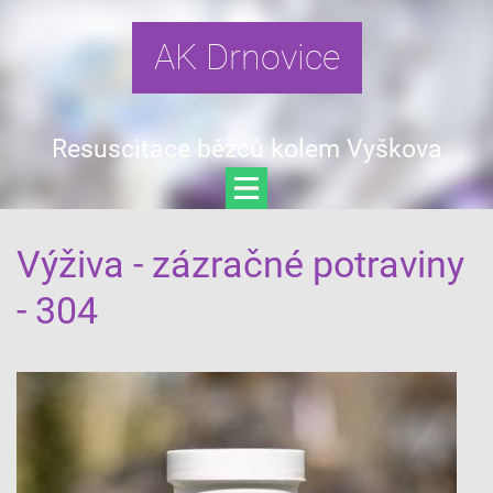
AK Drnovice
Resuscitace běžců kolem Vyškova
Výživa - zázračné potraviny
- 304