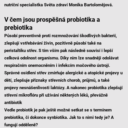
nutriční specialistka Světa zdraví Monika Bartolomějová.
V čem jsou prospěšná probiotika a
prebiotika
Působí preventivně proti rozmnožování škodlivých bakterií,
zlepšují vstřebávání živin, pozitivně působí také na
peristaltiku střev. S tím vším pak následně souvisí i lepší
celková odolnost organismu. Díky nim lze snadněji odolávat
respiračním onemocněním i infekcím močového ústrojí.
Správné osídlení střev zmírňuje alergické a atopické projevy u
dětí, zlepšuje příznaky střevních chorob, průjmů, a také
projevy nesnášenlivosti laktózy. A nakonec probiotika zlepšují
střevní mikroflóru při užívání některých léků, převážně
antibiotik
Vedle probiotik je pak ještě možné setkat se s termínem
prebiotika, či dokonce synbiotika. Jak to s nimi tedy je? A
fungují odděleně?