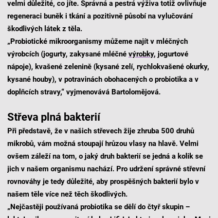
velmi důležité, co jíte. Správná a pestrá výživa totiž ovlivňuje
regeneraci buněk i tkání a pozitivně působí na vylučování
škodlivých látek z těla.
„Probiotické mikroorganismy můžeme najít v mléčných
výrobcích (jogurty, zakysané mléčné
výrobky
, jogurtové
nápoje), kvašené zelenině (kysané zelí, rychlokvašené okurky,
kysané houby), v potravinách obohacených o probiotika a v
doplňcích stravy,“ vyjmenovává Bartolomějová.
Střeva plná bakterií
Při představě, že v našich střevech žije zhruba 500 druhů
mikrobů, vám možná stoupají hrůzou vlasy na hlavě. Velmi
ovšem záleží na tom, o jaký druh bakterií se jedná a kolik se
jich v našem organismu nachází. Pro udržení správné střevní
rovnováhy je tedy důležité, aby prospěšných bakterií bylo v
našem těle více než těch škodlivých.
„Nejčastěji používaná probiotika se dělí do čtyř skupin –