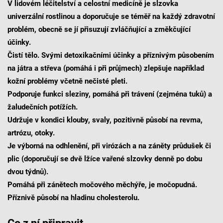
V lidovém léčitelství a celostní medicíně je slzovka
univerzální rostlinou a doporučuje se téměř na každý zdravotní
problém, obecně se jí přisuzují zvláčňující a změkčující
účinky.
Čistí tělo. Svými detoxikačními účinky a příznivým působením
na játra a střeva (pomáhá i při průjmech) zlepšuje například
kožní problémy včetně nečisté pleti.
Podporuje funkci sleziny, pomáhá při trávení (zejména tuků) a
žaludečních potížích.
Udržuje v kondici klouby, svaly, pozitivně působí na revma,
artrózu, otoky.
Je výborná na odhlenění, při virózách a na záněty průdušek či
plic (doporučují se dvě lžíce vařené slzovky denně po dobu
dvou týdnů).
Pomáhá při zánětech močového měchýře, je močopudná.
Příznivě působí na hladinu cholesterolu.