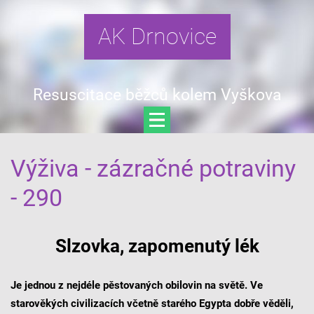
AK Drnovice
Resuscitace běžců kolem Vyškova
Výživa - zázračné potraviny
- 290
Slzovka, zapomenutý lék
Je jednou z nejdéle pěstovaných obilovin na světě. Ve
starověkých civilizacích včetně starého Egypta dobře věděli,