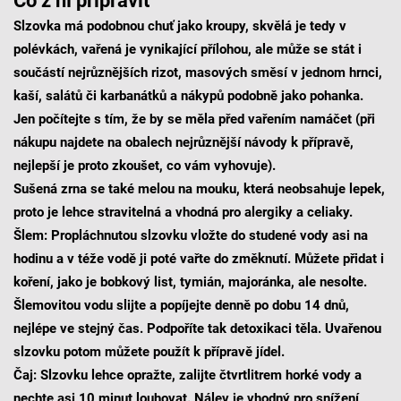
Co z ní připravit
Slzovka má podobnou chuť jako kroupy, skvělá je tedy v
polévkách, vařená je vynikající přílohou, ale může se stát i
součástí nejrůznějších rizot, masových směsí v jednom hrnci,
kaší, salátů či karbanátků a nákypů podobně jako pohanka.
Jen počítejte s tím, že by se měla před vařením namáčet (při
nákupu najdete na obalech nejrůznější návody k přípravě,
nejlepší je proto zkoušet, co vám vyhovuje).
Sušená zrna se také melou na mouku, která neobsahuje lepek,
proto je lehce stravitelná a vhodná pro alergiky a celiaky.
Šlem:
Propláchnutou slzovku vložte do studené vody asi na
hodinu a v téže vodě ji poté vařte do změknutí. Můžete přidat i
koření, jako je bobkový list, tymián, majoránka, ale nesolte.
Šlemovitou vodu slijte a popíjejte denně po dobu 14 dnů,
nejlépe ve stejný čas. Podpoříte tak detoxikaci těla. Uvařenou
slzovku potom můžete použít k přípravě jídel.
Čaj:
Slzovku lehce opražte, zalijte čtvrtlitrem horké vody a
nechte asi 10 minut louhovat. Nálev je vhodný pro snížení