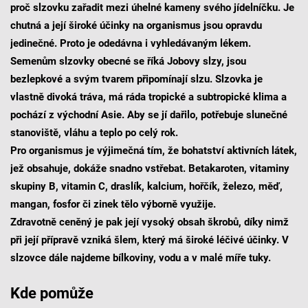
proč slzovku zařadit mezi úhelné kameny svého jídelníčku. Je
chutná a její široké účinky na organismus jsou opravdu
jedinečné. Proto je odedávna i vyhledávaným lékem.
Semenům slzovky obecné se říká Jobovy slzy, jsou
bezlepkové a svým tvarem připomínají slzu. Slzovka je
vlastně divoká tráva, má ráda tropické a subtropické klima a
pochází z východní Asie. Aby se jí dařilo, potřebuje slunečné
stanoviště, vláhu a teplo po celý rok.
Pro organismus je výjimečná tím, že bohatství aktivních látek,
jež obsahuje, dokáže snadno vstřebat. Betakaroten, vitaminy
skupiny B, vitamin C, draslík, kalcium, hořčík, železo, měď,
mangan, fosfor či zinek tělo výborně využije.
Zdravotně ceněný je pak její vysoký obsah škrobů, díky nimž
při její přípravě vzniká šlem, který má široké léčivé účinky. V
slzovce dále najdeme bílkoviny, vodu a v malé míře tuky.
Kde pomůže