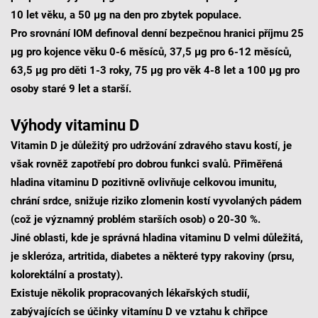
10 let věku, a 50 μg na den pro zbytek populace.
Pro srovnání IOM definoval denní bezpečnou hranici příjmu 25
μg pro kojence věku 0-6 měsíců, 37,5 μg pro 6-12 měsíců,
63,5 μg pro děti 1-3 roky, 75 μg pro věk 4-8 let a 100 μg pro
osoby staré 9 let a starší.
Výhody vitaminu D
Vitamin D je důležitý pro udržování zdravého stavu kostí, je
však rovněž zapotřebí pro dobrou funkci svalů. Přiměřená
hladina vitaminu D pozitivně ovlivňuje celkovou imunitu,
chrání srdce, snižuje riziko zlomenin kostí vyvolaných pádem
(což je významný problém starších osob) o 20-30 %.
Jiné oblasti, kde je správná hladina vitaminu D velmi důležitá,
je skleróza, artritida, diabetes a některé typy rakoviny (prsu,
kolorektální a prostaty).
Existuje několik propracovaných lékařských studií,
zabývajících se účinky vitamínu D ve vztahu k chřipce