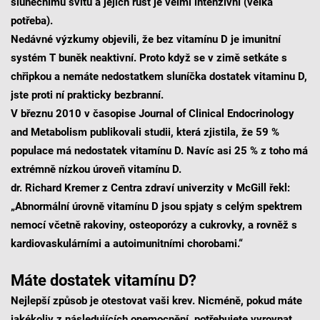
slunečnímu svitu a jejich růst je velmi intenzivní (velká
potřeba).
Nedávné výzkumy objevili, že bez vitamínu D je imunitní
systém T buněk neaktivní. Proto když se v zimě setkáte s
chřipkou a nemáte nedostatkem sluníčka dostatek vitaminu D,
jste proti ní prakticky bezbranní.
V březnu 2010 v časopise Journal of Clinical Endocrinology
and Metabolism publikovali studii, která zjistila, že 59 %
populace má nedostatek vitamínu D. Navíc asi 25 % z toho má
extrémně nízkou úroveň vitamínu D.
dr. Richard Kremer z Centra zdraví univerzity v McGill řekl:
„Abnormální úrovně vitamínu D jsou spjaty s celým spektrem
nemocí včetně rakoviny, osteoporózy a cukrovky, a rovněž s
kardiovaskulárními a autoimunitními chorobami.“
Máte dostatek vitamínu D?
Nejlepší způsob je otestovat vaši krev. Nicméně, pokud máte
jakékoliv z následujících onemocnění, potřebujete vyrovnat