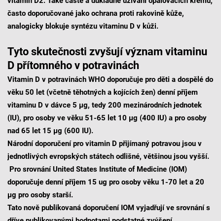
vitamin D2. Také časté a důkladné užívání opalovacích krémů,
často doporučované jako ochrana proti rakovině kůže,
analogicky blokuje syntézu vitaminu D v kůži.
Tyto skutečnosti zvyšují význam vitaminu
D přítomného v potravinách
Vitamin D v potravinách WHO doporučuje pro děti a dospělé do
věku 50 let (včetně těhotných a kojících žen) denní příjem
vitaminu D v dávce 5 μg, tedy 200 mezinárodních jednotek
(IU), pro osoby ve věku 51-65 let 10 μg (400 IU) a pro osoby
nad 65 let 15 μg (600 IU).
Národní doporučení pro vitamin D přijímaný potravou jsou v
jednotlivých evropských státech odlišné, většinou jsou vyšší.
Pro srovnání United States Institute of Medicine (IOM)
doporučuje denní příjem 15 ug pro osoby věku 1-70 let a 20
μg pro osoby starší.
Tato nově publikovaná doporučení IOM vyjadřují ve srovnání s
dříve publikovanými hodnotami podstatné zvýšení