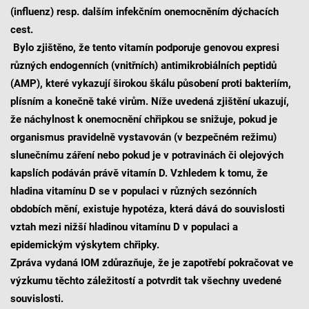
(influenz) resp. dalším infekčním onemocněním dýchacích
cest.
Bylo zjištěno, že tento vitamín podporuje genovou expresi
různých endogenních (vnitřních) antimikrobiálních peptidů
(AMP), které vykazují širokou škálu působení proti bakteriím,
plísním a konečně také virům. Níže uvedená zjištění ukazují,
že náchylnost k onemocnění chřipkou se snižuje, pokud je
organismus pravidelně vystavován (v bezpečném režimu)
slunečnímu záření nebo pokud je v potravinách či olejových
kapslích podáván právě vitamín D. Vzhledem k tomu, že
hladina vitamínu D se v populaci v různých sezónních
obdobích mění, existuje hypotéza, která dává do souvislosti
vztah mezi nižší hladinou vitamínu D v populaci a
epidemickým výskytem chřipky.
Zpráva vydaná IOM zdůrazňuje, že je zapotřebí pokračovat ve
výzkumu těchto záležitostí a potvrdit tak všechny uvedené
souvislosti.