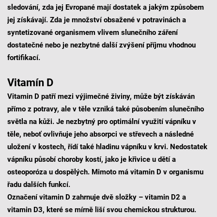
sledování, zda jej Evropané mají dostatek a jakým způsobem
jej získávají. Zda je množství obsažené v potravinách a
syntetizované organismem vlivem slunečního záření
dostatečné nebo je nezbytné další zvýšení příjmu vhodnou
fortifikací.
Vitamín D
Vitamin D patří mezi výjimečné živiny, může být získáván
přímo z potravy, ale v těle vzniká také působením slunečního
světla na kůži. Je nezbytný pro optimální využití vápníku v
těle, neboť ovlivňuje jeho absorpci ve střevech a následné
uložení v kostech, řídí také hladinu vápníku v krvi. Nedostatek
vápníku působí choroby kostí, jako je křivice u dětí a
osteoporóza u dospělých. Mimoto má vitamin D v organismu
řadu dalších funkcí.
Označení vitamin D zahrnuje dvě složky – vitamin D2 a
vitamin D3, které se mírně liší svou chemickou strukturou.