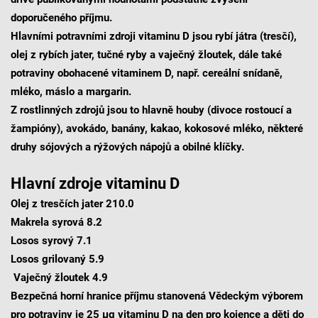
doporučeného příjmu.
Hlavními potravními zdroji vitaminu D jsou rybí játra (tresčí),
olej z rybích jater, tučné ryby a vaječný žloutek, dále také
potraviny obohacené vitaminem D, např. cereální snídaně,
mléko, máslo a margarin.
Z rostlinných zdrojů jsou to hlavně houby (divoce rostoucí a
žampióny), avokádo, banány, kakao, kokosové mléko, některé
druhy sójových a rýžových nápojů a obilné klíčky.
Hlavní zdroje vitaminu D
Olej z tresčích jater 210.0
Makrela syrová 8.2
Losos syrový 7.1
Losos grilovaný 5.9
Vaječný žloutek 4.9
Bezpečná horní hranice příjmu stanovená Vědeckým výborem
pro potraviny je 25 μg vitaminu D na den pro kojence a děti do