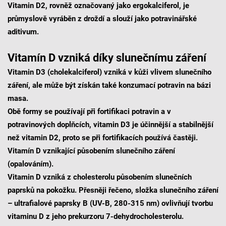
Vitamin D2, rovněž označovaný jako ergokalciferol, je
průmyslově vyráběn z droždí a slouží jako potravinářské
aditivum.
Vitamín D vzniká díky slunečnímu záření
Vitamin D3 (cholekalciferol) vzniká v kůži vlivem slunečního
záření, ale může být získán také konzumací potravin na bázi
masa.
Obě formy se používají při fortifikaci potravin a v
potravinových doplňcích, vitamin D3 je účinnější a stabilnější
než vitamin D2, proto se při fortifikacích používá častěji.
Vitamín D vznikající působením slunečního záření
(opalováním).
Vitamin D vzniká z cholesterolu působením slunečních
paprsků na pokožku. Přesněji řečeno, složka slunečního záření
– ultrafialové paprsky B (UV-B, 280-315 nm) ovlivňují tvorbu
vitaminu D z jeho prekurzoru 7-dehydrocholesterolu.