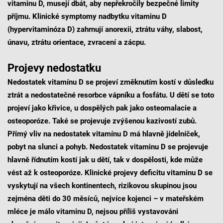
vitaminu D, musejí dbát, aby nepřekročily bezpečné limity
příjmu. Klinické symptomy nadbytku vitaminu D
(hypervitaminóza D) zahrnují anorexii, ztrátu váhy, slabost,
únavu, ztrátu orientace, zvracení a zácpu.
Projevy nedostatku
Nedostatek vitamínu D se projeví změknutím kostí v důsledku
ztrát a nedostatečné resorbce vápníku a fosfátu. U dětí se toto
projeví jako křivice, u dospělých pak jako osteomalacie a
osteoporóze. Také se projevuje zvýšenou kazivostí zubů.
Přímý vliv na nedostatek vitamínu D má hlavně jídelníček,
pobyt na slunci a pohyb. Nedostatek vitaminu D se projevuje
hlavně řídnutím kostí jak u dětí, tak v dospělosti, kde může
vést až k osteoporóze. Klinické projevy deficitu vitaminu D se
vyskytují na všech kontinentech, rizikovou skupinou jsou
zejména děti do 30 měsíců, nejvíce kojenci – v mateřském
mléce je málo vitaminu D, nejsou příliš vystavováni