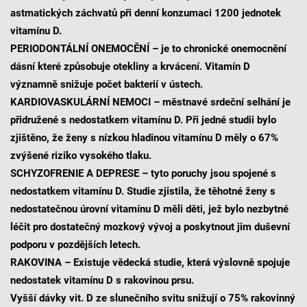
astmatických záchvatů při denní konzumaci 1200 jednotek
vitamínu D.
PERIODONTÁLNÍ ONEMOCĚNÍ – je to chronické onemocnění
dásní které způsobuje otekliny a krvácení. Vitamín D
významně snižuje počet bakterií v ústech.
KARDIOVASKULÁRNÍ NEMOCI – městnavé srdeční selhání je
přidružené s nedostatkem vitamínu D. Při jedné studii bylo
zjištěno, že ženy s nízkou hladinou vitamínu D měly o 67%
zvýšené riziko vysokého tlaku.
SCHYZOFRENIE A DEPRESE – tyto poruchy jsou spojené s
nedostatkem vitamínu D. Studie zjistila, že těhotné ženy s
nedostatečnou úrovní vitamínu D měli děti, jež bylo nezbytné
léčit pro dostatečný mozkový vývoj a poskytnout jim duševní
podporu v pozdějších letech.
RAKOVINA – Existuje vědecká studie, která výslovně spojuje
nedostatek vitamínu D s rakovinou prsu.
Vyšší dávky vit. D ze slunečního svitu snižují o 75% rakovinný