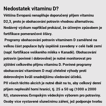
Nedostatek vitaminu D?
Většina Evropanů nenaplňuje doporučený příjem vitaminu
D2,3, proto je obohacování potravin vhodnou alternativou.
Nedávný výzkum například prokázal, že účinným způsobem je
fortifikace pomerančové šťávy.
Programy obohacování potravin vitaminem D zaměřené na
velkou část populace byly úspěšně zavedeny v celé řadě zemí
(např. fortifikace veškerého mléka v Kanadě). Obohacování
potravin (povinné i dobrovolné) je nutné monitorovat pro
zjištění celkového příjmu vitaminu D. Povinné programy
obohacování vitaminem D mají zřetelné výhody proti
dobrovolným kvůli snadnějšímu sledování účinků.
Při všech těchto akcích je nutné dbát na to, aby celkový denní
příjem nepřesáhl horní hranici, tj. 25 a 50 ug (1000 a 2000
IU), stanovenou Evropským vědeckým výborem pro potraviny.
Osoby více vystavené slunečnímu záření, jež podporuje tvorbu