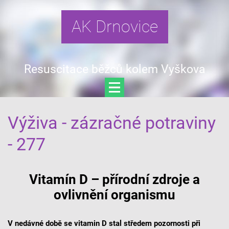
AK Drnovice
Resuscitace běžců kolem Vyškova
Výživa - zázračné potraviny
- 277
Vitamín D – přírodní zdroje a
ovlivnění organismu
V nedávné době se vitamin D stal středem pozornosti při