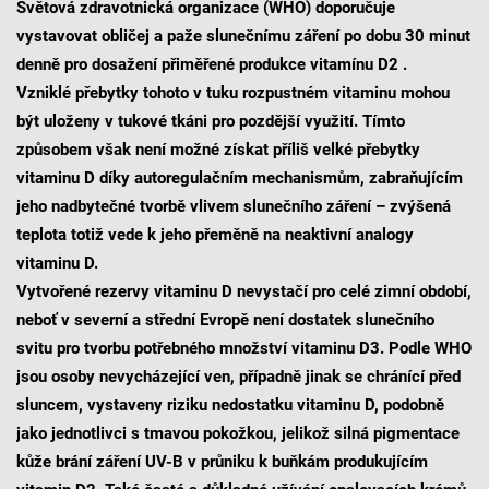
Světová zdravotnická organizace (WHO) doporučuje
vystavovat obličej a paže slunečnímu záření po dobu 30 minut
denně pro dosažení přiměřené produkce vitamínu D2 .
Vzniklé přebytky tohoto v tuku rozpustném vitaminu mohou
být uloženy v tukové tkáni pro pozdější využití. Tímto
způsobem však není možné získat příliš velké přebytky
vitaminu D díky autoregulačním mechanismům, zabraňujícím
jeho nadbytečné tvorbě vlivem slunečního záření – zvýšená
teplota totiž vede k jeho přeměně na neaktivní analogy
vitaminu D.
Vytvořené rezervy vitaminu D nevystačí pro celé zimní období,
neboť v severní a střední Evropě není dostatek slunečního
svitu pro tvorbu potřebného množství vitaminu D3. Podle WHO
jsou osoby nevycházející ven, případně jinak se chránící před
sluncem, vystaveny riziku nedostatku vitaminu D, podobně
jako jednotlivci s tmavou pokožkou, jelikož silná pigmentace
kůže brání záření UV-B v průniku k buňkám produkujícím