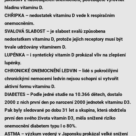
hladinu vitamínu D.
CHŘIPKA – nedostatek vitamínu D vede k respiračním
onemocněním.
SVALOVÁ SLABOST – je slabost svalů způsobena
nedostatkem vitamínu D, protože jejich receptory musí být
trvale udržovány vitamínem D.
LUPÉNKA – i syntetický vitamín D prokázal vliv na zlepšení
lupénky.
CHRONICKÉ ONEMOCNĚNÍ LEDVIN – lidé s pokročilými
chronickými nemocemi ledvin nejsou schopni si vytvořit
aktivní formu vitamínu D.
DIABETES – Podle jedné studie na 10.366 dětech, dostalo
2000 z nich první den po narození 2000 jednotek vitamínu D3.
Pak byly sledované po dobu 31 let a skupina, která obdržela
první den svého života vitamín D3, měla snížené riziko
onemocnění diabetem typu I o 80%.
ASTMA – výzkum vedený v Japonsku prokázal velké snížení