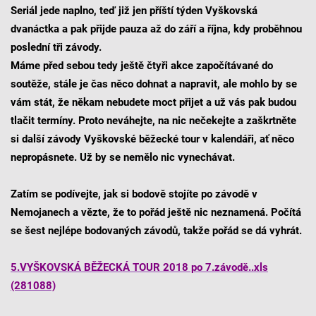
Seriál jede naplno, teď již jen příští týden Vyškovská
dvanáctka a pak přijde pauza až do září a října, kdy proběhnou
poslední tři závody.
Máme před sebou tedy ještě čtyři akce započítávané do
soutěže, stále je čas něco dohnat a napravit, ale mohlo by se
vám stát, že někam nebudete moct přijet a už vás pak budou
tlačit termíny. Proto neváhejte, na nic nečekejte a zaškrtněte
si další závody Vyškovské běžecké tour v kalendáři, ať něco
nepropásnete. Už by se nemělo nic vynechávat.
Zatím se podívejte, jak si bodově stojíte po závodě v
Nemojanech a vězte, že to pořád ještě nic neznamená. Počítá
se šest nejlépe bodovaných závodů, takže pořád se dá vyhrát.
5.VYŠKOVSKÁ BĚŽECKÁ TOUR 2018 po 7.závodě..xls
(281088)