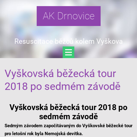
AK Drnovice
Resuscitace běžců kolem Vyškova
Vyškovská běžecká tour
2018 po sedmém závodě
Vyškovská běžecká tour 2018 po
sedmém závodě
Sedmým závodem započítávaným do Vyškovské běžecké tour
pro letošní rok byla Nemojská devítka.