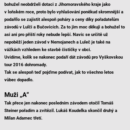
bohužel neobdrželi dotaci z Jihomoravského kraje jako
v loňském roce, proto bylo vyhlašování poněkud skromnější a
podařilo se zajistit alespoň poháry a ceny díky pořadatelům
závodů v Lulči a Bučovicích. Za to jim moc děkuji a bohužel to
asi ani pro příští roky nebude lepší. Navíc se určitě už
nepoběží jeden závod v Nemojanech a Luleč je také na
vážkách vzhledem ke stavbě čističky v obci.
Uvidíme, kolik se nakonec podaří dát závodů pro Vyškovskou
tour 2016 dohromady.
Tak se alespoň teď pojďme podívat, jak to všechno letos
vůbec dopadlo.
Muži „A“
Tak přece jen nakonec posledním závodem otočil Tomáš
Steiner pořadím a zvítězil. Lukáš Koudelka skončil druhý a
Milan Adamec třetí.