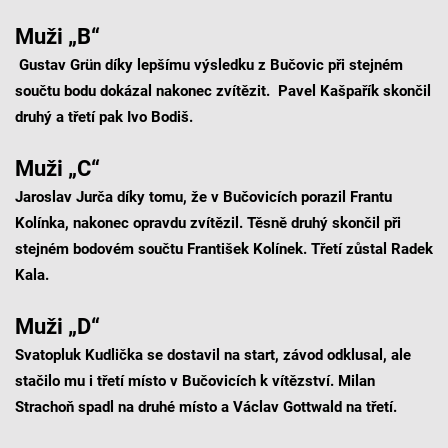
Muži „B“
Gustav Grün díky lepšímu výsledku z Bučovic při stejném
součtu bodu dokázal nakonec zvítězit. Pavel Kašpařík skončil
druhý a třetí pak Ivo Bodiš.
Muži „C“
Jaroslav Jurča díky tomu, že v Bučovicích porazil Frantu
Kolínka, nakonec opravdu zvítězil. Těsně druhý skončil při
stejném bodovém součtu František Kolínek. Třetí zůstal Radek
Kala.
Muži „D“
Svatopluk Kudlička se dostavil na start, závod odklusal, ale
stačilo mu i třetí místo v Bučovicích k vítězství. Milan
Strachoň spadl na druhé místo a Václav Gottwald na třetí.