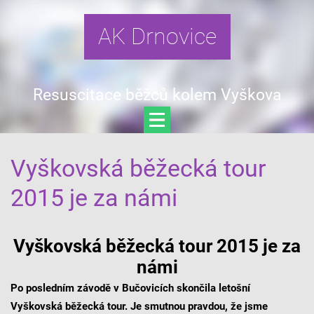
AK Drnovice
Resuscitace běžců kolem Vyškova
Vyškovská běžecká tour
2015 je za námi
Vyškovská běžecká tour 2015 je za
námi
Po posledním závodě v Bučovicích skončila letošní
Vyškovská běžecká tour. Je smutnou pravdou, že jsme