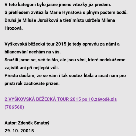
V této kategorii bylo jasné jméno vítězky již předem.
S přehledem zvítězila Marie Hynštová s plným počtem bodů.
Druhá je Miluše Jurošková a třetí místo udržela Milena
Hrozová.
Vyškovská běžecká tour 2015 je tedy opravdu za námi a
bilancování nechám na vás.
Snažili jsme se, seč to šlo, ale jsou věci, které nedokážeme
zajistit ani při nejlepší vůli.
Přesto doufám, že se vám i tak soutěž líbila a snad nám pro
příští rok zachováte přízeň.
2.VYŠKOVSKÁ BĚŽECKÁ TOUR 2015 po 10.závodě.xls
(706560)
Autor: Zdeněk Smutný
29. 10. 20015