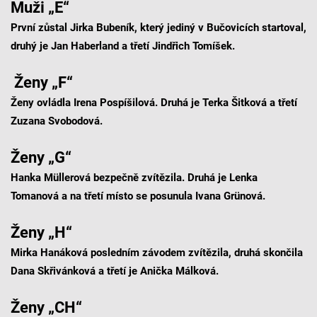
Muži „E“
První zůstal Jirka Bubeník, který jediný v Bučovicích startoval,
druhý je Jan Haberland a třetí Jindřich Tomíšek.
Ženy „F“
Ženy ovládla Irena Pospíšilová. Druhá je Terka Šitková a třetí
Zuzana Svobodová.
Ženy „G“
Hanka Müllerová bezpečně zvítězila. Druhá je Lenka
Tomanová a na třetí místo se posunula Ivana Grünová.
Ženy „H“
Mirka Hanáková posledním závodem zvítězila, druhá skončila
Dana Skřivánková a třetí je Anička Málková.
Ženy „CH“