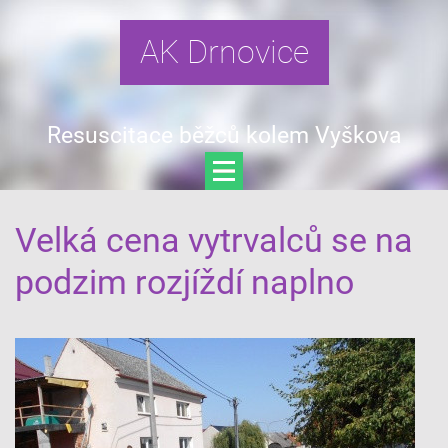
AK Drnovice
Resuscitace běžců kolem Vyškova
Velká cena vytrvalců se na
podzim rozjíždí naplno