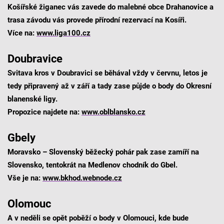
Košířské žiganec vás zavede do malebné obce Drahanovice a
trasa závodu vás provede přírodní rezervací na Kosíři.
Více na:
www.liga100.cz
Doubravice
Svitava kros v Doubravici se běhával vždy v červnu, letos je
tedy připravený až v září a tady zase půjde o body do Okresní
blanenské ligy.
Propozice najdete na:
www.oblblansko.cz
Gbely
Moravsko – Slovenský běžecký pohár pak zase zamíří na
Slovensko, tentokrát na Medlenov chodník do Gbel.
Vše je na:
www.bkhod.webnode.cz
Olomouc
A v neděli se opět poběží o body v Olomouci, kde bude