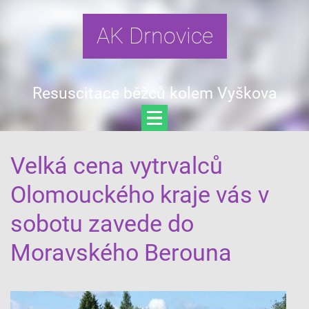
AK Drnovice
Resuscitace běžců kolem Vyškova
Velká cena vytrvalců
Olomouckého kraje vás v
sobotu zavede do
Moravského Berouna