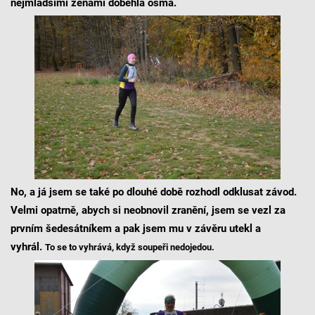
nejmladšími ženami doběhla osmá.
No, a já jsem se také po dlouhé době rozhodl odklusat závod.
Velmi opatrně, abych si neobnovil zranění, jsem se vezl za
prvním šedesátníkem a pak jsem mu v závěru utekl a
vyhrál.
To se to vyhrává, když soupeři nedojedou.