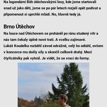
Na legendární Běh útěchovskými lesy, kde jsme startovali
snad už jako děti, jsme se po pár letech rozjeli opět podívat a
připomenout si uprchlé mládí. No, hlavně tedy já.
Brno Útěchov
Na louce nad Útěchovem se proháněl po ránu studený vítr a
nás tam čekaly úplně nové trati. A vcelku zajímavé.
Lukáš Koudelka rozběhl závod odvážně, celý ho odtáhl, ovšem
v koncovce mu došly síly a skončil celkově druhý. Mezi
čtyřicátníky pak vyhrál. Je vidět, že se vrací do formy.