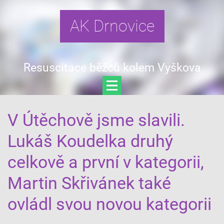
AK Drnovice
Resuscitace běžců kolem Vyškova
V Útěchově jsme slavili.
Lukáš Koudelka druhý
celkově a první v kategorii,
Martin Skřivánek také
ovládl svou novou kategorii