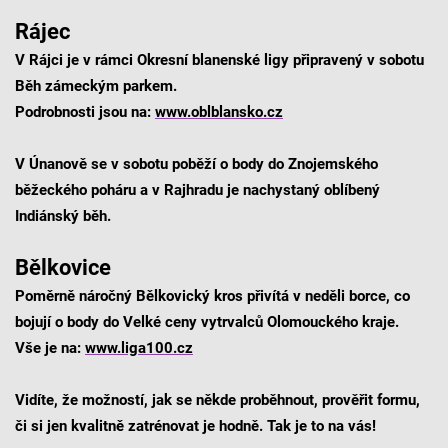
Rájec
V Rájci je v rámci Okresní blanenské ligy připravený v sobotu
Běh zámeckým parkem.
Podrobnosti jsou na:
www.oblblansko.cz
V Únanově se v sobotu poběží o body do Znojemského
běžeckého poháru a v Rajhradu je nachystaný oblíbený
Indiánský běh.
Bělkovice
Poměrně náročný Bělkovický kros přivítá v neděli borce, co
bojují o body do Velké ceny vytrvalců Olomouckého kraje.
Vše je na:
www.liga100.cz
Vidíte, že možností, jak se někde proběhnout, prověřit formu,
či si jen kvalitně zatrénovat je hodně. Tak je to na vás!