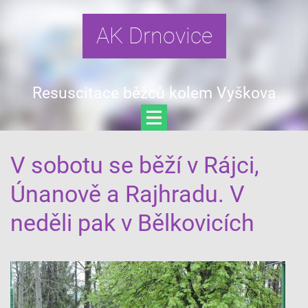
AK Drnovice
Resuscitace běžců kolem Vyškova
V sobotu se běží v Rájci,
Únanově a Rajhradu. V
neděli pak v Bělkovicích