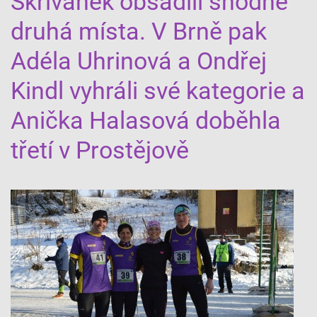
Skřivánek obsadili shodně
druhá místa. V Brně pak
Adéla Uhrinová a Ondřej
Kindl vyhráli své kategorie a
Anička Halasová doběhla
třetí v Prostějově