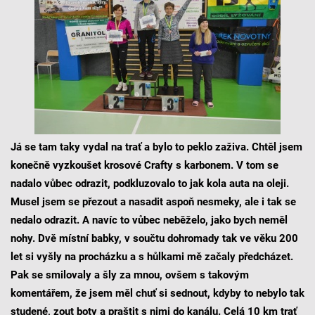
Já se tam taky vydal na trať a bylo to peklo zaživa. Chtěl jsem
konečně vyzkoušet krosové Crafty s karbonem. V tom se
nadalo vůbec odrazit, podkluzovalo to jak kola auta na oleji.
Musel jsem se přezout a nasadit aspoň nesmeky, ale i tak se
nedalo odrazit. A navíc to vůbec neběželo, jako bych neměl
nohy. Dvě místní babky, v součtu dohromady tak ve věku 200
let si vyšly na procházku a s hůlkami mě začaly předcházet.
Pak se smilovaly a šly za mnou, ovšem s takovým
komentářem, že jsem měl chuť si sednout, kdyby to nebylo tak
studené, zout boty a praštit s nimi do kanálu. Celá 10 km trať