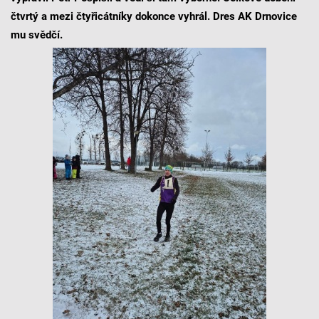
čtvrtý a mezi čtyřicátníky dokonce vyhrál. Dres AK Drnovice
mu svědčí.