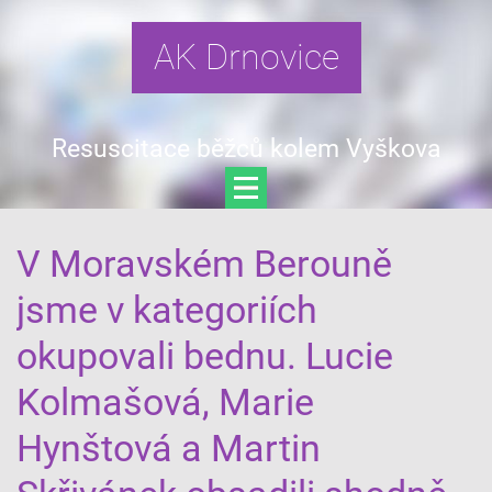
AK Drnovice
Resuscitace běžců kolem Vyškova
V Moravském Berouně
jsme v kategoriích
okupovali bednu. Lucie
Kolmašová, Marie
Hynštová a Martin