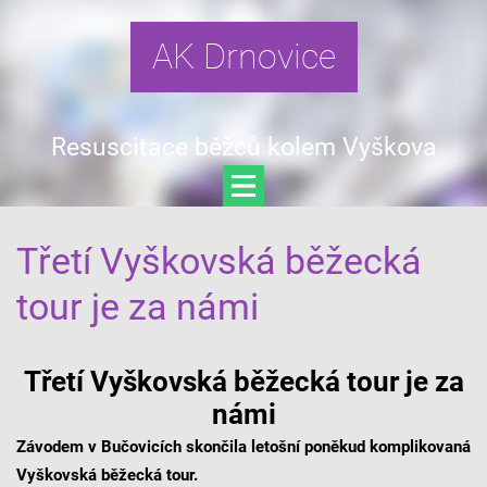
AK Drnovice
Resuscitace běžců kolem Vyškova
Třetí Vyškovská běžecká
tour je za námi
Třetí Vyškovská běžecká tour je za
námi
Závodem v Bučovicích skončila letošní poněkud komplikovaná
Vyškovská běžecká tour.