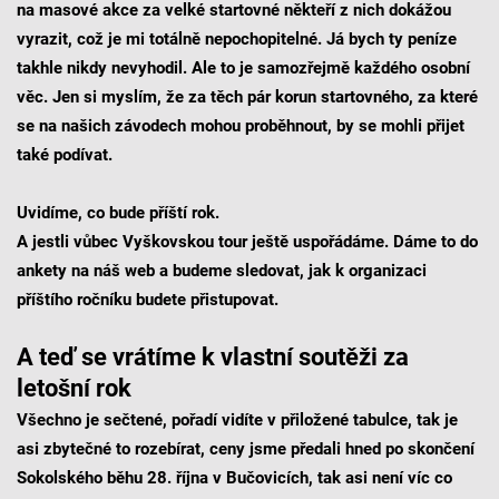
na masové akce za velké startovné někteří z nich dokážou
vyrazit, což je mi totálně nepochopitelné. Já bych ty peníze
takhle nikdy nevyhodil. Ale to je samozřejmě každého osobní
věc. Jen si myslím, že za těch pár korun startovného, za které
se na našich závodech mohou proběhnout, by se mohli přijet
také podívat.
Uvidíme, co bude příští rok.
A jestli vůbec Vyškovskou tour ještě uspořádáme. Dáme to do
ankety na náš web a budeme sledovat, jak k organizaci
příštího ročníku budete přistupovat.
A teď se vrátíme k vlastní soutěži za
letošní rok
Všechno je sečtené, pořadí vidíte v přiložené tabulce, tak je
asi zbytečné to rozebírat, ceny jsme předali hned po skončení
Sokolského běhu 28. října v Bučovicích, tak asi není víc co