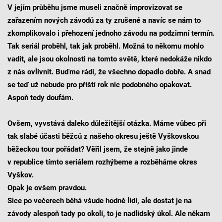
V jejím průběhu jsme museli značně improvizovat se
zařazením nových závodů za ty zrušené a navíc se nám to
zkomplikovalo i přehození jednoho závodu na podzimní termín.
Tak seriál proběhl, tak jak proběhl. Možná to někomu mohlo
vadit, ale jsou okolnosti na tomto světě, které nedokáže nikdo
z nás ovlivnit. Buďme rádi, že všechno dopadlo dobře. A snad
se teď už nebude pro příští rok nic podobného opakovat.
Aspoň tedy doufám.
Ovšem, vyvstává daleko důležitější otázka. Máme vůbec při
tak slabé účasti běžců z našeho okresu ještě Vyškovskou
běžeckou tour pořádat? Věřil jsem, že stejně jako jinde
v republice tímto seriálem rozhýbeme a rozběháme okres
Vyškov.
Opak je ovšem pravdou.
Sice po večerech běhá všude hodně lidí, ale dostat je na
závody alespoň tady po okolí, to je nadlidský úkol. Ale někam