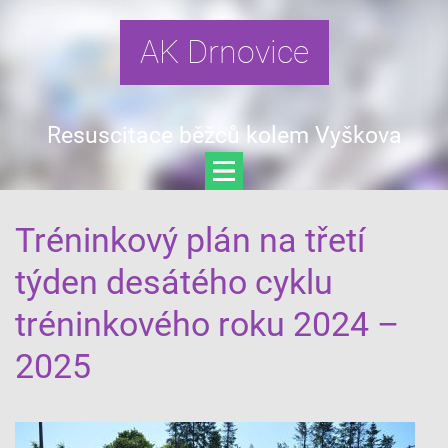
AK Drnovice
Resuscitace běžců kolem Vyškova
Tréninkový plán na třetí
týden desátého cyklu
tréninkového roku 2024 –
2025