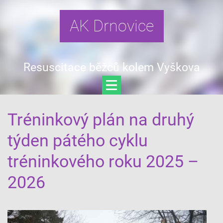
AK Drnovice
Resuscitace běžců kolem Vyškova
Tréninkový plán na druhý
týden pátého cyklu
tréninkového roku 2025 –
2026