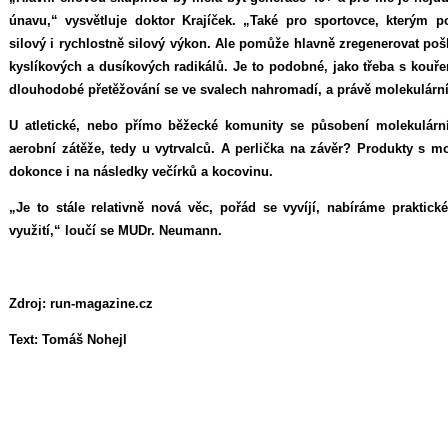
únavu,“ vysvětluje doktor Krajíček. „Také pro sportovce, kterým po
silový i rychlostně silový výkon. Ale pomůže hlavně zregenerovat po
kyslíkových a dusíkových radikálů. Je to podobné, jako třeba s kouře
dlouhodobé přetěžování se ve svalech nahromadí, a právě molekulární
U atletické, nebo přímo běžecké komunity se působení molekulárníh
aerobní zátěže, tedy u vytrvalců. A perlička na závěr? Produkty s 
dokonce i na následky večírků a kocovinu.
„Je to stále relativně nová věc, pořád se vyvíjí, nabíráme prakti
využití,“ loučí se MUDr. Neumann.
Zdroj: run-magazine.cz
Text: Tomáš Nohejl