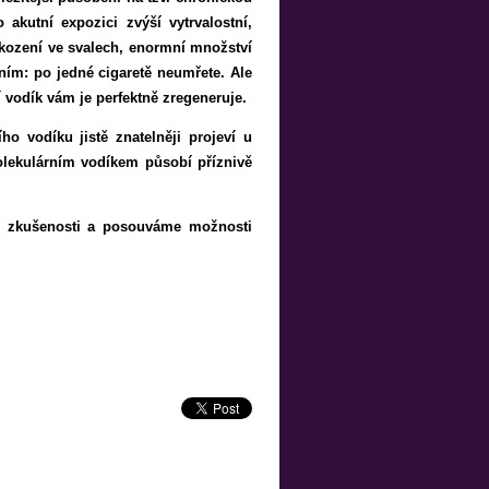
 akutní expozici zvýší vytrvalostní,
škození ve svalech, enormní množství
ním: po jedné cigaretě neumřete. Ale
 vodík vám je perfektně zregeneruje.
o vodíku jistě znatelněji projeví u
molekulárním vodíkem působí příznivě
cké zkušenosti a posouváme možnosti