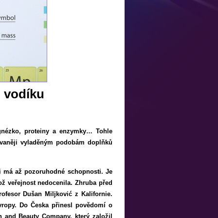
 vodíku
agnézko, proteiny a enzymky… Tohle
ikovaněji vyladěným podobám doplňků
mi má až pozoruhodné schopnosti. Je
ož veřejnost nedocenila. Zhruba před
rofesor Dušan Miljković z Kalifornie.
vropy. Do Česka přinesl povědomí o
h and Beauty Company, který založil