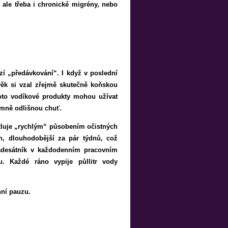
 ale třeba i chronické migrény, nebo
zí „předávkování“. I když v poslední
věk si vzal zřejmě skutečně koňskou
oto vodíkové produkty mohou užívat
emně odlišnou chuť.
ětluje „rychlým“ působením očistných
ch, dlouhodobější za pár týdnů, což
padesátník v každodenním pracovním
u. Každé ráno vypije půllitr vody
nní pauzu.