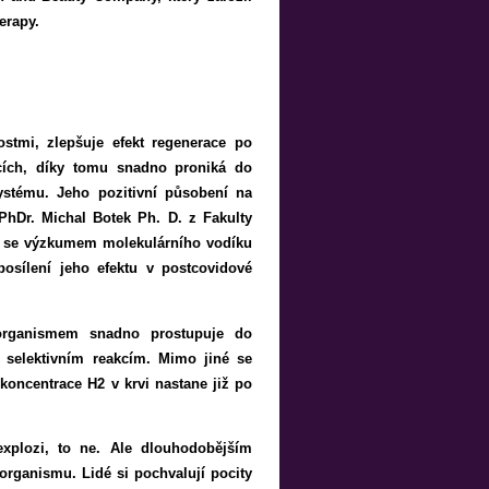
erapy.
ostmi, zlepšuje efekt regenerace po
cích, díky tomu snadno proniká do
ystému. Jeho pozitivní působení na
PhDr. Michal Botek Ph. D. z Fakulty
ti se výzkumem molekulárního vodíku
osílení jeho efektu v postcovidové
 organismem snadno prostupuje do
selektivním reakcím. Mimo jiné se
 koncentrace H2 v krvi nastane již po
explozi, to ne. Ale dlouhodobějším
organismu. Lidé si pochvalují pocity