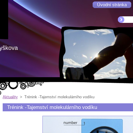
Úvodní stránka
Vyškova
Aktuality
>
Trénink -Tajemství molekulárního vodíku
Trénink -Tajemství molekulárního vodíku