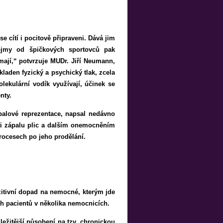
 cítí i pocitově připraveni. Dává jim
dojmy od špičkových sportovců pak
ímají,“ potvrzuje MUDr. Jiří Neumann,
laden fyzický a psychický tlak, zcela
olekulární vodík využívají, účinek se
nty.
tbalové reprezentace, napsal nedávno
ti zápalu plic a dalším onemocněním
procesech po jeho prodělání.
ozitivní dopad na nemocné, kterým jde
ch pacientů v několika nemocnicích.
ežitější působení na tzv. chronickou