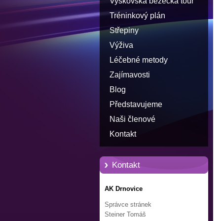
Vyškovská běžecká tour
Tréninkový plán
Střepiny
Výživa
Léčebné metody
Zajímavosti
Blog
Představujeme
Naši členové
Kontakt
Kontakt
AK Drnovice
Správce stránek
Steiner Tomáš