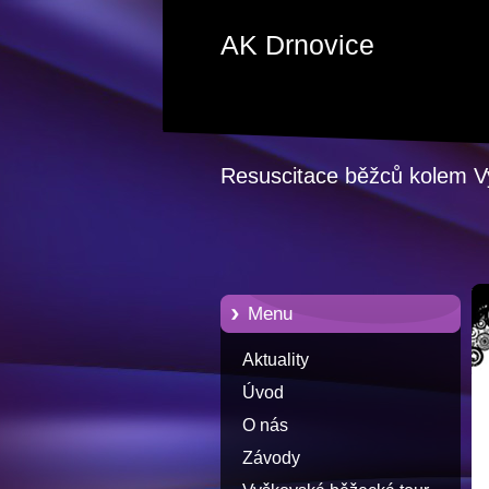
AK Drnovice
Resuscitace běžců kolem 
Menu
Aktuality
Úvod
O nás
Závody