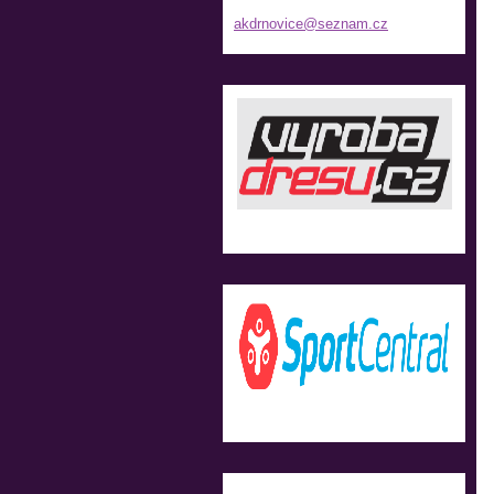
akdrnovi
ce@sezna
m.cz