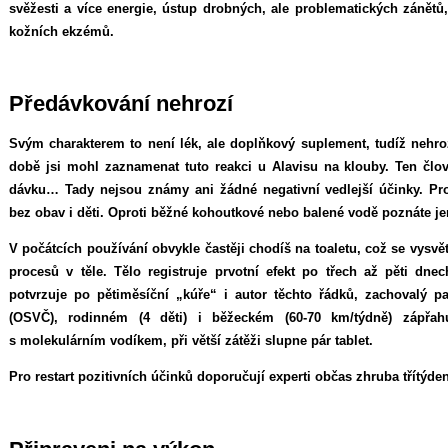
svěžesti a více energie, ústup drobných, ale problematických zánětů,
kožních ekzémů.
Předávkování nehrozí
Svým charakterem to není lék, ale doplňkový suplement, tudíž nehro
době jsi mohl zaznamenat tuto reakci u Alavisu na klouby. Ten člo
dávku… Tady nejsou známy ani žádné negativní vedlejší účinky. Pr
bez obav i děti. Oproti běžné kohoutkové nebo balené vodě poznáte j
V počátcích používání obvykle častěji chodíš na toaletu, což se vysv
procesů v těle. Tělo registruje prvotní efekt po třech až pěti dne
potvrzuje po pětiměsíční „kúře“ i autor těchto řádků, zachovalý 
(OSVČ), rodinném (4 děti) i běžeckém (60-70 km/týdně) zápřah
s molekulárním vodíkem, při větší zátěži slupne pár tablet.
Pro restart pozitivních účinků doporučují experti občas zhruba třítýde