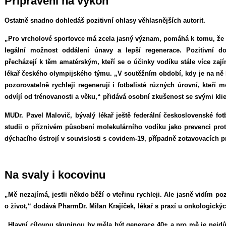
Připraveni na výkon
Ostatně snadno dohledáš pozitivní ohlasy věhlasnějších autorit.
„Pro vrcholové sportovce má zcela jasný význam, pomáhá k tomu, že se
legální možnost oddálení únavy a lepší regenerace. Pozitivní 
přecházejí k těm amatérským, kteří se o účinky vodíku stále více zaj
lékař českého olympijského týmu. „V soutěžním období, kdy je na ně k
pozorovatelně rychleji regenerují i fotbalisté různých úrovní, kteří m
odvíjí od trénovanosti a věku,“ přidává osobní zkušenost se svými klie
MUDr. Pavel Malovič, bývalý lékař ještě federální československé fo
studii o příznivém působení molekulárního vodíku jako prevenci pro
dýchacího ústrojí v souvislosti s covidem-19, případně zotavovacích 
Na svaly i kocovinu
„Mě nezajímá, jestli někdo běží o vteřinu rychleji. Ale jasně vidím p
o život,“ dodává PharmDr. Milan Krajíček, lékař s praxí u onkologický
„Hlavní cílovou skupinou by měla být generace 40+ a pro mě je nejdůl