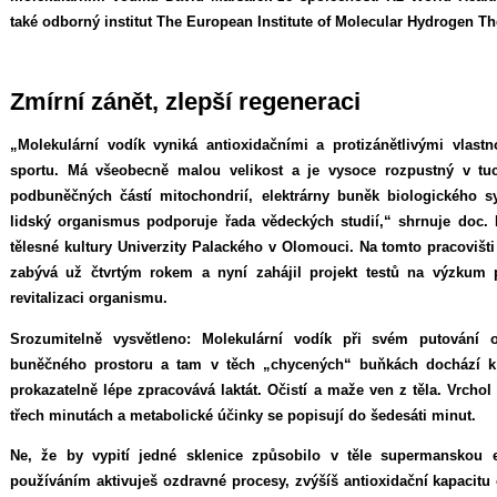
také odborný institut The European Institute of Molecular Hydrogen Th
Zmírní zánět, zlepší regeneraci
„Molekulární vodík vyniká antioxidačními a protizánětlivými vlastn
sportu. Má všeobecně malou velikost a je vysoce rozpustný v tu
podbuněčných částí mitochondrií, elektrárny buněk biologického s
lidský organismus podporuje řada vědeckých studií,“ shrnuje doc. 
tělesné kultury Univerzity Palackého v Olomouci. Na tomto pracoviš
zabývá už čtvrtým rokem a nyní zahájil projekt testů na výzkum p
revitalizaci organismu.
Srozumitelně vysvětleno: Molekulární vodík při svém putování
buněčného prostoru a tam v těch „chycených“ buňkách dochází k 
prokazatelně lépe zpracovává laktát. Očistí a maže ven z těla. Vrchol
třech minutách a metabolické účinky se popisují do šedesáti minut.
Ne, že by vypití jedné sklenice způsobilo v těle supermanskou 
používáním aktivuješ ozdravné procesy, zvýšíš antioxidační kapacitu 