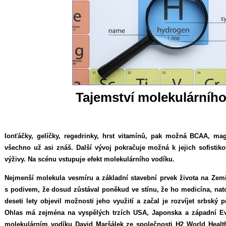
Tajemství molekulárního
Ionťáčky, gelíčky, regedrinky, hrst vitamínů, pak možná BCAA, m
všechno už asi znáš. Další vývoj pokračuje možná k jejich sofist
výživy. Na scénu vstupuje efekt molekulárního vodíku.
Nejmenší molekula vesmíru a základní stavební prvek života na Ze
s podivem, že dosud zůstával poněkud ve stínu, že ho medicína, nat
deseti lety objevil možnosti jeho využití a začal je rozvíjet srbský p
Ohlas má zejména na vyspělých trzích USA, Japonska a západní E
molekulárním vodíku David Maršálek ze společnosti H2 World Healt