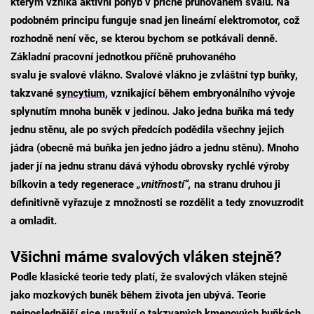
kterým vzniká aktivní pohyb v příčně pruhovaném svalu. Na
podobném principu funguje snad jen lineární elektromotor, což
rozhodně není věc, se kterou bychom se potkávali denně.
Základní pracovní jednotkou příčně pruhovaného
svalu je svalové vlákno. Svalové vlákno je zvláštní typ buňky,
takzvané
syncytium
, vznikající během embryonálního vývoje
splynutím mnoha buněk v jedinou. Jako jedna buňka má tedy
jednu stěnu, ale po svých předcích podědila všechny jejich
jádra (obecně má buňka jen jedno jádro a jednu stěnu). Mnoho
jader jí na jednu stranu dává výhodu obrovsky rychlé výroby
bílkovin a tedy regenerace
„vnitřností“,
na stranu druhou ji
definitivně vyřazuje z množnosti se rozdělit a tedy znovuzrodit
a omladit.
Všichni máme svalových vláken stejně?
Podle klasické teorie tedy platí, že svalových vláken stejně
jako mozkových buněk během života jen ubývá. Teorie
nejposlednější sice uvažují o takzvaných kmenových buňkách,