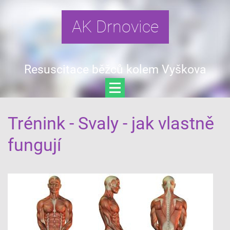
AK Drnovice
Resuscitace běžců kolem Vyškova
Trénink - Svaly - jak vlastně
fungují