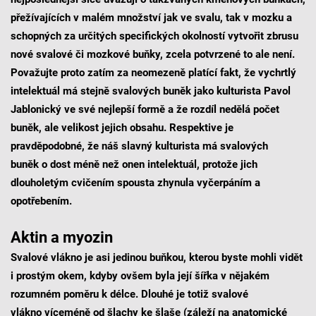
přežívajících v malém množství jak ve svalu, tak v mozku a
schopných za určitých specifických okolností vytvořit zbrusu
nové svalové či mozkové buňky, zcela potvrzené to ale není.
Považujte proto zatím za neomezeně platící fakt, že vychrtlý
intelektuál má stejně svalových buněk jako kulturista Pavol
Jablonický ve své nejlepší formě a že rozdíl nedělá počet
buněk, ale velikost jejich obsahu. Respektive je
pravděpodobné, že náš slavný kulturista má svalových
buněk o dost méně než onen intelektuál, protože jich
dlouholetým cvičením spousta zhynula vyčerpáním a
opotřebením.
Aktin a myozin
Svalové vlákno je asi jedinou buňkou, kterou byste mohli vidět
i prostým okem, kdyby ovšem byla její šířka v nějakém
rozumném poměru k délce. Dlouhé je totiž svalové
vlákno víceméně od šlachy ke šlaše (záleží na anatomické