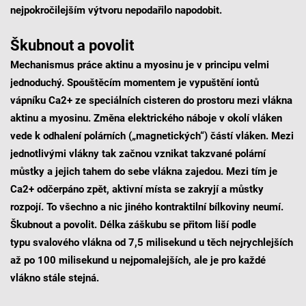
nejpokročilejším výtvoru nepodařilo napodobit.
Škubnout a povolit
Mechanismus práce aktinu a myosinu je v principu velmi
jednoduchý. Spouštěcím momentem je vypuštění iontů
vápníku Ca2+ ze speciálních cisteren do prostoru mezi vlákna
aktinu a myosinu. Změna elektrického náboje v okolí vláken
vede k odhalení polárních („magnetických“) částí vláken. Mezi
jednotlivými vlákny tak začnou vznikat takzvané polární
můstky a jejich tahem do sebe vlákna zajedou. Mezi tím je
Ca2+ odčerpáno zpět, aktivní místa se zakryjí a můstky
rozpojí. To všechno a nic jiného kontraktilní bílkoviny neumí.
Škubnout a povolit. Délka záškubu se přitom liší podle
typu svalového vlákna od 7,5 milisekund u těch nejrychlejších
až po 100 milisekund u nejpomalejších, ale je pro každé
vlákno stále stejná.