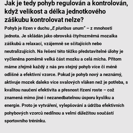
Jak je tedy pohyb regulován a kontrolován,
když velikost a délka jednotkového
záškubu kontrolovat nelze?
Pohyb je řízen v duchu
„E pluribus unum“
– z mnohosti
jednota. Je skládán jako obrovská čtyřrozměrná mozaika
záškubů a relaxací, vzájemně se sčítajících nebo
neutralizujících. Na řešení této těžko představitelné úlohy je
vyčleněna poměrně velká část mozku a celá mícha. Přitom
máme zřejmě každý z nás pro stejný pohyb více či méně
odlišné a efektivní vzorce. Pokud je pohyb nový a neznámý,
aktivuje mozek daleko více svalových vláken než je potřeba, s
kvalitou naučení efektivita a přesnost řízení roste – což
znamená mimo jiné i nezanedbatelnou úsporu kyslíku a
energie. Proto je vytváření, vylepšování a údržba efektivních
pohybových vzorců nedílnou a velmi důležitou součástí
sportovního tréninku.