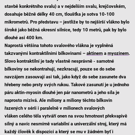
stavbě konkrétního svalu) a v nejdelším svalu, krejčovském,
dosahuje běžně délky 40 cm, tloušťka je sotva 10-100
mikrometrů. Pro představu – jestliže by to nejširší vlákno bylo
široké jako běžná okresní silnice, tedy 10 metrů, pak by bylo
dlouhé asi 400 km.
Naprostá většina tohoto svalového vlákna je vyplněná
takzvanými kontraktilními bílkovinami –
aktinem
a
myozinem
.
Slovo kontraktilní je tady vlastně nesprávně - samotné
bílkoviny se nekontrahují, nezkracují, pouze se do sebe
navzájem zasouvají asi tak, jako když do sebe zasunete dva
hřebeny nebo prsty svých rukou. Takové zasunutí je u jednoho
páru aktin-myosin dlouhé jen pár nanometrů a jeho síla je
naprosto mizivá. Ale miliony a miliony těchto bílkovin
řazených v sérii i paralelně v milionech svalových
vláken celého těla vytváří onen na svou hmotnost překvapivě
silný a navíc nesmírně variabilní a univerzální stroj, který má
každý člověk k dispozici a který se mu v žádném byť i