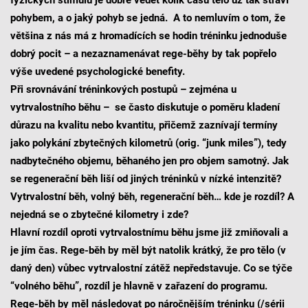
pohybem, a o jaký pohyb se jedná. A to nemluvím o tom, že
většina z nás má z hromadících se hodin tréninku jednoduše
dobrý pocit – a nezaznamenávat rege-běhy by tak popřelo
výše uvedené psychologické benefity.
Při srovnávání tréninkových postupů – zejména u
vytrvalostního běhu – se často diskutuje o poměru kladení
důrazu na kvalitu nebo kvantitu, přičemž zaznívají termíny
jako polykání zbytečných kilometrů (orig. “junk miles”), tedy
nadbytečného objemu, běhaného jen pro objem samotný. Jak
se regenerační běh liší od jiných tréninků v nízké intenzitě?
Vytrvalostní běh, volný běh, regenerační běh… kde je rozdíl? A
nejedná se o zbytečné kilometry i zde?
Hlavní rozdíl oproti vytrvalostnímu běhu jsme již zmiňovali a
je jím čas. Rege-běh by měl být natolik krátký, že pro tělo (v
daný den) vůbec vytrvalostní zátěž nepředstavuje. Co se týče
“volného běhu”, rozdíl je hlavně v zařazení do programu.
Rege-běh by měl následovat po náročnějším tréninku (/sérii