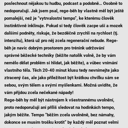
poslechnout nějakou tu hudbu, podcast a podobně… Osobně to
nedoporučuji. Jak jsem psal, rege-běh by vlastně měl být ještě
pomalejší, než je “vytrvalostní tempo”, ke kterému člověk
instinktivně inklinuje. Pokud si tedy člověk zacpe uši a mozek
dalšími podněty, riskuje, že bezděčně zrychlí na rychlost (tj.
intenzitu), která už pro něj zcela regenerační nebude. Rege-
běh je navíc dobrým prostorem pro trénink udržování
správné běžecké techniky (běžíte natolik volně, že by vám
nemělo dělat problém si hlídat, jak běžíte), a vůbec vnímání
vlastního těla. Těch 20-40 minut klusu tedy nevnímejte jako
ztracený čas, ale jako příležitost být krátkou chvilku sám se
sebou, svým tělem a svými myšlenkami. Možná uvidíte, že
vám přijdou zcela nečekané nápady!
Rege-běh by měl být nástrojem k všestrannému uvolnění,
proto nedoporučuji ani příliš sledovat na hodinkách tempo,
jakým běžíte. Tempo “běžím zcela uvolněně, bez námahy,
dokonce se musím trošku krotit” by každý měl poznat velmi