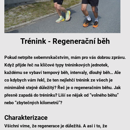
Trénink - Regenerační běh
Pokud netrpíte sebemrskačstvím, mám pro vás dobrou zprávu.
Když přijde řeč na klíčové typy tréninkových jednotek,
každému se vybaví tempový běh, intervaly, dlouhý běh… Ale
co kdybych vám řekl, že ten nejlehčí trénink ze všech je
minimálně stejně důležitý? Řeč je o regeneračním běhu. Jak
přesně zapadá do tréninku? Liší se nějak od “volného běhu”
nebo “zbytečných kilometrů”?
Charakterizace
Všichni víme, že regenerace je důležitá. A asi i to, že