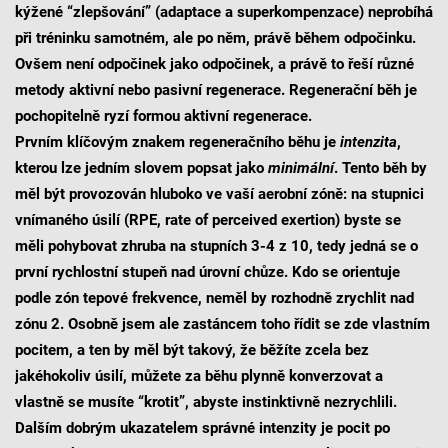
kýžené “zlepšování” (adaptace a superkompenzace) neprobíhá
při tréninku samotném, ale po něm, právě během odpočinku.
Ovšem není odpočinek jako odpočinek, a právě to řeší různé
metody aktivní nebo pasivní regenerace. Regenerační běh je
pochopitelně ryzí formou aktivní regenerace.
Prvním klíčovým znakem regeneračního běhu je
intenzita
,
kterou lze jedním slovem popsat jako
minimální
. Tento běh by
měl být provozován hluboko ve vaší aerobní zóně: na stupnici
vnímaného úsilí (RPE, rate of perceived exertion) byste se
měli pohybovat zhruba na stupních 3-4 z 10, tedy jedná se o
první rychlostní stupeň nad úrovní chůze. Kdo se orientuje
podle zón tepové frekvence, neměl by rozhodně zrychlit nad
zónu 2. Osobně jsem ale zastáncem toho řídit se zde vlastním
pocitem, a ten by měl být takový, že běžíte zcela bez
jakéhokoliv úsilí, můžete za běhu plynně konverzovat a
vlastně se musíte “krotit”, abyste instinktivně nezrychlili.
Dalším dobrým ukazatelem správné intenzity je pocit po