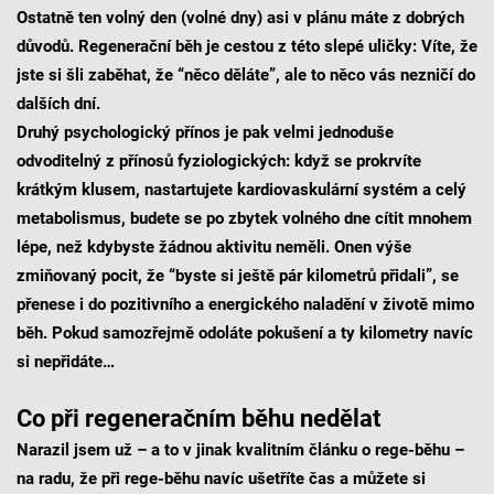
Ostatně ten volný den (volné dny) asi v plánu máte z dobrých
důvodů. Regenerační běh je cestou z této slepé uličky: Víte, že
jste si šli zaběhat, že “něco děláte”, ale to něco vás nezničí do
dalších dní.
Druhý psychologický přínos je pak velmi jednoduše
odvoditelný z přínosů fyziologických: když se prokrvíte
krátkým klusem, nastartujete kardiovaskulární systém a celý
metabolismus, budete se po zbytek volného dne cítit mnohem
lépe, než kdybyste žádnou aktivitu neměli. Onen výše
zmiňovaný pocit, že “byste si ještě pár kilometrů přidali”, se
přenese i do pozitivního a energického naladění v životě mimo
běh. Pokud samozřejmě odoláte pokušení a ty kilometry navíc
si nepřidáte…
Co při regeneračním běhu nedělat
Narazil jsem už – a to v jinak kvalitním článku o rege-běhu –
na radu, že při rege-běhu navíc ušetříte čas a můžete si