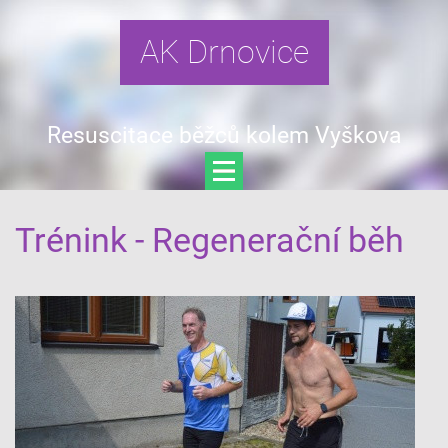
AK Drnovice
Resuscitace běžců kolem Vyškova
Trénink - Regenerační běh