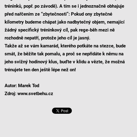
tréninků, popř. po závodě). A tím se i jednoznačně obhajuje
před nařčením ze “zbytečnosti”: Pokud ony zbytečné
kilometry budeme chápat jako nadbytečný objem, nemající
žádný specifický tréninkový cíl, pak rege-běh mezi ně
rozhodně nepatří, protože jeho cíl je jasný.
Takže až se vám kamarád, kterého potkáte na stezce, bude
smát, že běžíte tak pomalu, a proč se nepřidáte k němu na
jeho svižný hodinový klus, buďte v klidu a vězte, že možná
trénujete ten den ještě lépe než on!
Autor: Marek Tod
Zdroj: www.svetbehu.cz