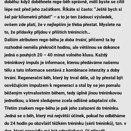
doběhu: když doběhnete rege-běh správně, měli byste se cítit
lépe než před jeho začátkem. Říkáte si často: “Ještě bych si
šel pár kilometrů přidat!” – a to je ten žádoucí výsledek,
ovšem zde platí, že v nejlepším je třeba přestat. Myslete na
to, že přídavky přijdou v příštích trénincích…
Dalším atributem rege-běhu je
doba trvání
, přičemž ta by
rozhodně neměla překročit hodinu, ale většinou se dokonce
jedná o pouhých 20 – 40 minut volného klusu. Každý
tréninkový impuls je informace, kterou předáváme našemu
tělu a tato informace sestává z kombinace intenzity a doby
trvání. Regenerační běh, který by trval déle, už by přestal být
osvěžujícím impulzem k regeneraci a stal by se jen pomalu
běženým vytrvalostním během, tedy úplně jinou tréninkovou
jednotkou, u které sledujeme zcela odlišné adaptační cíle.
Třetím znakem rege-běhu je pak jeho zařazení do tréninku.
Jedná se o běh, který má největší účinek, pokud ho odběháme
do 24 hodin po obzvlášť těžkém tréninku (sérii tréninků), tzn. v
den, který zpravidla má být odpočinkový. (V případě