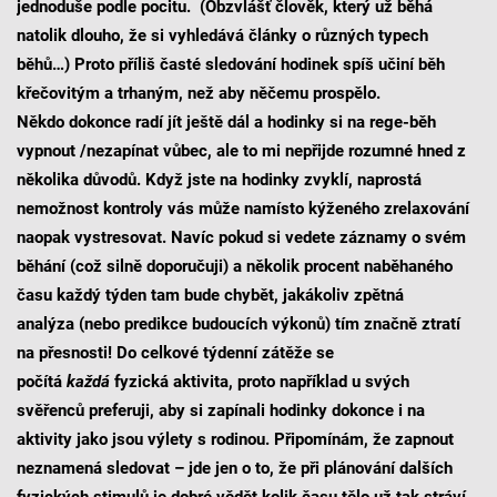
jednoduše podle pocitu. (Obzvlášť člověk, který už běhá
natolik dlouho, že si vyhledává články o různých typech
běhů…) Proto příliš časté sledování hodinek spíš učiní běh
křečovitým a trhaným, než aby něčemu prospělo.
Někdo dokonce radí jít ještě dál a hodinky si na rege-běh
vypnout /nezapínat vůbec, ale to mi nepřijde rozumné hned z
několika důvodů. Když jste na hodinky zvyklí, naprostá
nemožnost kontroly vás může namísto kýženého zrelaxování
naopak vystresovat. Navíc pokud si vedete záznamy o svém
běhání (což silně doporučuji) a několik procent naběhaného
času každý týden tam bude chybět, jakákoliv zpětná
analýza (nebo predikce budoucích výkonů) tím značně ztratí
na přesnosti! Do celkové týdenní zátěže se
počítá
každá
fyzická aktivita, proto například u svých
svěřenců preferuji, aby si zapínali hodinky dokonce i na
aktivity jako jsou výlety s rodinou. Připomínám, že zapnout
neznamená sledovat – jde jen o to, že při plánování dalších
fyzických stimulů je dobré vědět kolik času tělo už tak stráví