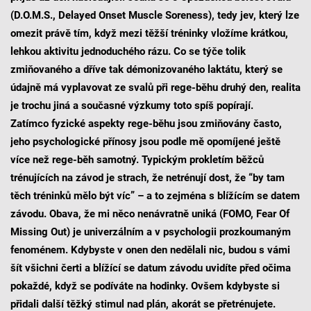
(D.O.M.S., Delayed Onset Muscle Soreness), tedy jev, který lze
omezit právě tím, když mezi těžší tréninky vložíme krátkou,
lehkou aktivitu jednoduchého rázu. Co se týče tolik
zmiňovaného a dříve tak démonizovaného laktátu, který se
údajně má vyplavovat ze svalů při rege-běhu druhý den, realita
je trochu jiná a současné výzkumy toto spíš popírají.
Zatímco fyzické aspekty rege-běhu jsou zmiňovány často,
jeho psychologické přínosy jsou podle mě opomíjené ještě
více než rege-běh samotný. Typickým prokletím běžců
trénujících na závod je strach, že netrénují dost, že “by tam
těch tréninků mělo být víc” – a to zejména s blížícím se datem
závodu. Obava, že mi něco nenávratně uniká (FOMO, Fear Of
Missing Out) je univerzálním a v psychologii prozkoumaným
fenoménem. Kdybyste v onen den nedělali nic, budou s vámi
šít všichni čerti a blížící se datum závodu uvidíte před očima
pokaždé, když se podíváte na hodinky. Ovšem kdybyste si
přidali další těžký stimul nad plán, akorát se přetrénujete.