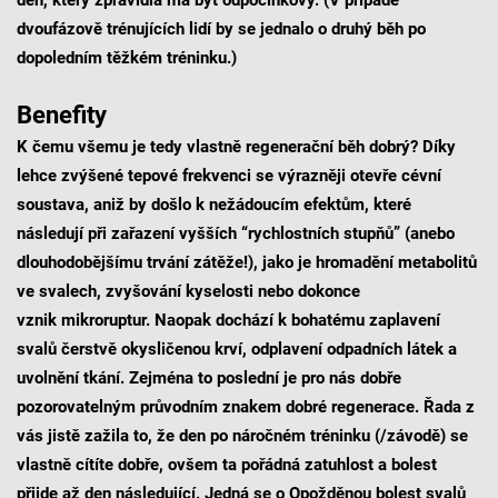
dvoufázově trénujících lidí by se jednalo o druhý běh po
dopoledním těžkém tréninku.)
Benefity
K čemu všemu je tedy vlastně regenerační běh dobrý? Díky
lehce zvýšené tepové frekvenci se výrazněji otevře cévní
soustava, aniž by došlo k nežádoucím efektům, které
následují při zařazení vyšších “rychlostních stupňů” (anebo
dlouhodobějšímu trvání zátěže!), jako je hromadění metabolitů
ve svalech, zvyšování kyselosti nebo dokonce
vznik mikroruptur. Naopak dochází k bohatému zaplavení
svalů čerstvě okysličenou krví, odplavení odpadních látek a
uvolnění tkání. Zejména to poslední je pro nás dobře
pozorovatelným průvodním znakem dobré regenerace. Řada z
vás jistě zažila to, že den po náročném tréninku (/závodě) se
vlastně cítíte dobře, ovšem ta pořádná zatuhlost a bolest
přijde až den následující. Jedná se o Opožděnou bolest svalů