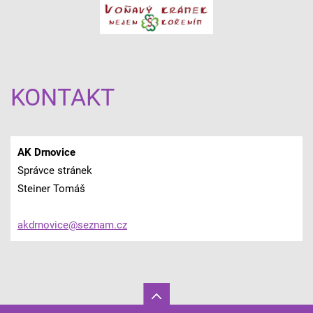
KONTAKT
AK Drnovice
Správce stránek
Steiner Tomáš
akdrnovi
ce@sezna
m.cz