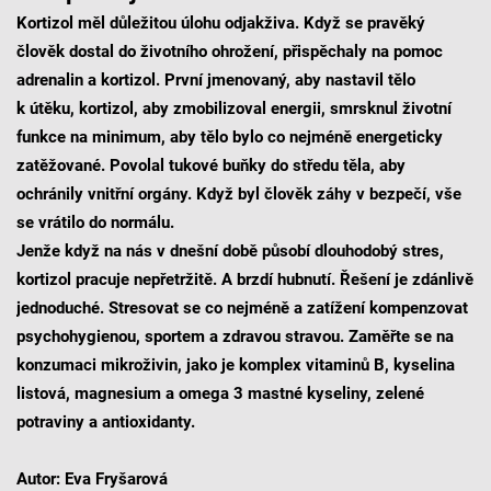
Kortizol měl důležitou úlohu odjakživa. Když se pravěký
člověk dostal do životního ohrožení, přispěchaly na pomoc
adrenalin a kortizol. První jmenovaný, aby nastavil tělo
k útěku, kortizol, aby zmobilizoval energii, smrsknul životní
funkce na minimum, aby tělo bylo co nejméně energeticky
zatěžované. Povolal tukové buňky do středu těla, aby
ochránily vnitřní orgány. Když byl člověk záhy v bezpečí, vše
se vrátilo do normálu.
Jenže když na nás v dnešní době působí dlouhodobý stres,
kortizol pracuje nepřetržitě. A brzdí hubnutí. Řešení je zdánlivě
jednoduché. Stresovat se co nejméně a zatížení kompenzovat
psychohygienou, sportem a zdravou stravou. Zaměřte se na
konzumaci mikroživin, jako je komplex vitaminů B, kyselina
listová, magnesium a omega 3 mastné kyseliny, zelené
potraviny a antioxidanty.
Autor: Eva Fryšarová