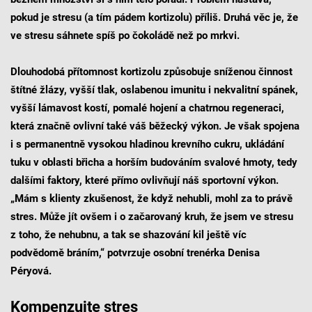
pokud je stresu (a tím pádem kortizolu) příliš. Druhá věc je, že
ve stresu sáhnete spíš po čokoládě než po mrkvi.
Dlouhodobá přítomnost kortizolu způsobuje sníženou činnost
štítné žlázy, vyšší tlak, oslabenou imunitu i nekvalitní spánek,
vyšší lámavost kostí, pomalé hojení a chatrnou regeneraci,
která značně ovlivní také váš běžecký výkon. Je však spojena
i s permanentně vysokou hladinou krevního cukru, ukládání
tuku v oblasti břicha a horším budováním svalové hmoty, tedy
dalšími faktory, které přímo ovlivňují náš sportovní výkon.
„Mám s klienty zkušenost, že když nehubli, mohl za to právě
stres. Může jít ovšem i o začarovaný kruh, že jsem ve stresu
z toho, že nehubnu, a tak se shazování kil ještě víc
podvědomě bráním,“ potvrzuje osobní trenérka Denisa
Péryová.
Kompenzujte stres