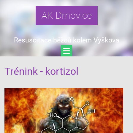
AK Drnovice
Resuscitace běžců kolem Vyškova
Trénink - kortizol