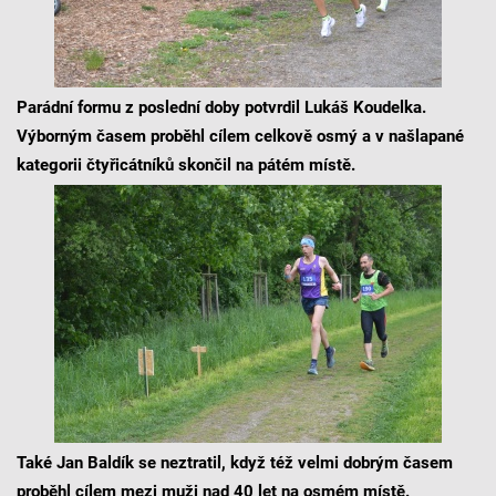
Parádní formu z poslední doby potvrdil Lukáš Koudelka.
Výborným časem proběhl cílem celkově osmý a v našlapané
kategorii čtyřicátníků skončil na pátém místě.
Také Jan Baldík se neztratil, když též velmi dobrým časem
proběhl cílem mezi muži nad 40 let na osmém místě.