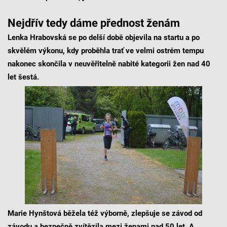
Nejdřív tedy dáme přednost ženám
Lenka Hrabovská se po delší době objevila na startu a po
skvělém výkonu, kdy proběhla trať ve velmi ostrém tempu
nakonec skončila v neuvěřitelně nabité kategorii žen nad 40
let šestá.
Marie Hynštová běžela též výborně, zlepšuje se závod od
závodu a bezpečně zvítězila mezi ženami nad 50 let. A