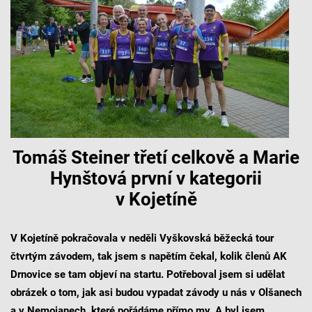
Tomáš Steiner třetí celkově a Marie
Hynštová první v kategorii
v Kojetíně
V Kojetíně pokračovala v neděli Vyškovská běžecká tour
čtvrtým závodem, tak jsem s napětím čekal, kolik členů AK
Drnovice se tam objeví na startu. Potřeboval jsem si udělat
obrázek o tom, jak asi budou vypadat závody u nás v Olšanech
a v Nemojanech, které pořádáme přímo my. A byl jsem