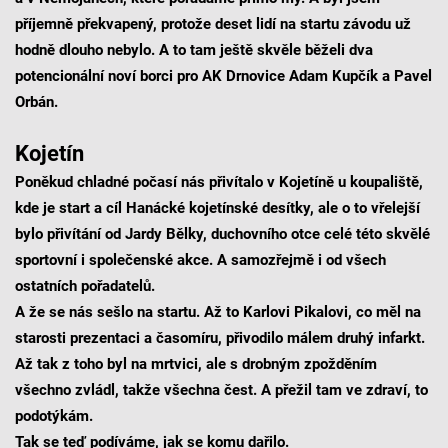
příjemně překvapený, protože deset lidí na startu závodu už
hodně dlouho nebylo. A to tam ještě skvěle běželi dva
potencionální noví borci pro AK Drnovice Adam Kupčík a Pavel
Orbán.
Kojetín
Poněkud chladné počasí nás přivítalo v Kojetíně u koupaliště,
kde je start a cíl Hanácké kojetínské desítky, ale o to vřelejší
bylo přivítání od Jardy Bělky, duchovního otce celé této skvělé
sportovní i společenské akce. A samozřejmě i od všech
ostatních pořadatelů.
A že se nás sešlo na startu. Až to Karlovi Pikalovi, co měl na
starosti prezentaci a časomíru, přivodilo málem druhý infarkt.
Až tak z toho byl na mrtvici, ale s drobným zpožděním
všechno zvládl, takže všechna čest. A přežil tam ve zdraví, to
podotýkám.
Tak se teď podíváme, jak se komu dařilo.