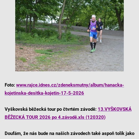
Foto:
www.rajce.idnes.cz/zdeneksmutny/album/hanacka-
kojetinska-desitka-kojetin-17-5-2026
Vyškovská běžecká tour po čtvrtém závodě:
13.VYŠKOVSKÁ
BĚŽECKÁ TOUR 2026 po 4.závodě.xls (120320)
Doufám, že nás bude na našich závodech také aspoň tolik jako