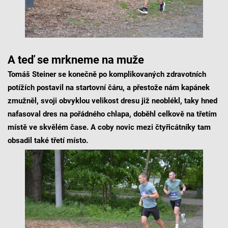
A teď se mrkneme na muže
Tomáš Steiner se konečně po komplikovaných zdravotních
potížích postavil na startovní čáru, a přestože nám kapánek
zmužněl, svoji obvyklou velikost dresu již neoblékl, taky hned
nafasoval dres na pořádného chlapa, doběhl celkově na třetím
místě ve skvělém čase. A coby novic mezi čtyřicátníky tam
obsadil také třetí místo.