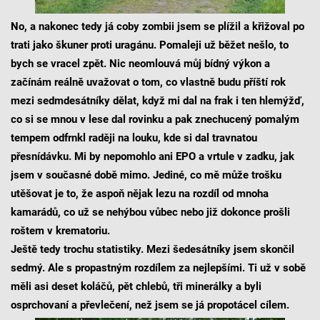
No, a nakonec tedy já coby zombii jsem se plížil a křižoval po
trati jako škuner proti uragánu. Pomaleji už běžet nešlo, to
bych se vracel zpět. Nic neomlouvá můj bídný výkon a
začínám reálně uvažovat o tom, co vlastně budu příští rok
mezi sedmdesátníky dělat, když mi dal na frak i ten hlemýžď,
co si se mnou v lese dal rovinku a pak znechucený pomalým
tempem odfrnkl raději na louku, kde si dal travnatou
přesnídávku. Mi by nepomohlo ani EPO a vrtule v zadku, jak
jsem v současné době mimo. Jediné, co mě může trošku
utěšovat je to, že aspoň nějak lezu na rozdíl od mnoha
kamarádů, co už se nehýbou vůbec nebo již dokonce prošli
roštem v krematoriu.
Ještě tedy trochu statistiky. Mezi šedesátníky jsem skončil
sedmý. Ale s propastným rozdílem za nejlepšími. Ti už v sobě
měli asi deset koláčů, pět chlebů, tři minerálky a byli
osprchovaní a převlečení, než jsem se já propotácel cílem.