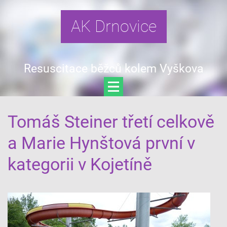
AK Drnovice
Resuscitace běžců kolem Vyškova
Tomáš Steiner třetí celkově
a Marie Hynštová první v
kategorii v Kojetíně