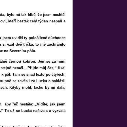
ta, bylo mi tak blbě, že jsem nechtěl
i, kteří beztak celý týden nespali a
jak jsem uviděl ty pološílené důchodce
 si vzal dvě trička, to mě zachránilo
ne na Severním pólu.
málně černou kobrou. Jen se za nimi
stejně neměl. „Přijde můj čas,“ říkal
 krpál. Tam se snad lezlo po čtyřech,
stupně se zavěsil za Lucku a nahlásil
ádech. Kdyby mohl, facku by mi dala.
 aby řeč nestála: „Vidíte, jak jsem
“ To už se Lucka naštvala a vyzvala