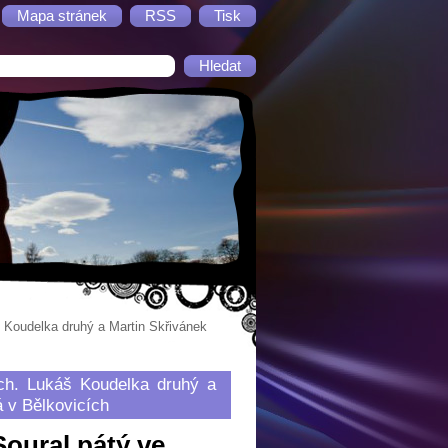
Mapa stránek
RSS
Tisk
 Koudelka druhý a Martin Skřivánek
ch. Lukáš Koudelka druhý a
á v Bělkovicích
oural pátý ve