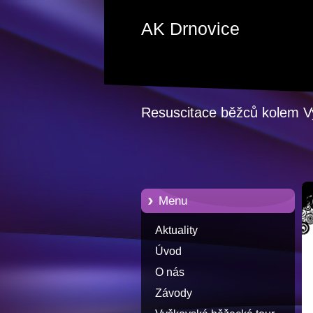
AK Drnovice
Resuscitace běžců kolem 
Menu
Aktuality
Úvod
O nás
Závody