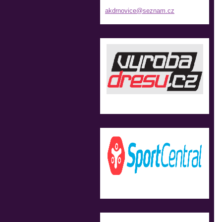
akdrnovi
ce@sezna
m.cz