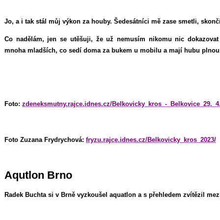
Jo, a i tak stál můj výkon za houby. Šedesátníci mě zase smetli, skonči
Co nadělám, jen se utěšuji, že už nemusím nikomu nic dokazovat
mnoha mladších, co sedí doma za bukem u mobilu a mají hubu plnou
Foto:
zdeneksmutny.rajce.idnes.cz/Belkovicky_kros_-_Belkovice_29._4
Foto Zuzana Frydrychová:
fryzu.rajce.idnes.cz/Belkovicky_kros_2023/
Aqutlon Brno
Radek Buchta si v Brně vyzkoušel aquatlon a s přehledem zvítězil mez