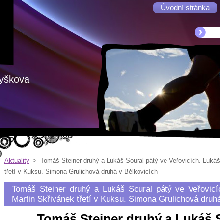
Úvodní stránka
Vyškova
Aktuality
>
Tomáš Steiner druhý a Lukáš Soural pátý ve Veřovicích. Lukáš
třetí v Kuksu. Simona Grulichová druhá v Bělkovicích
Tomáš Steiner druhý a Lukáš Soural pátý ve Veřovicí
Martin Skřivánek třetí v Kuksu. Simona Grulichová druh
Tomáš Steiner druhý a Lukáš S