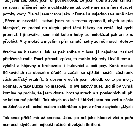
Tak jsem šel. Ještě jsem si pochvaloval, že jsem dobře zvolil silni
se spustil příšerný liják a ochladilo se tak podle mě na mínus dvacet 
potoky vody. Plaval jsem v tom jako v Dunaji a najednou ve mně něc
„Přece to nevzdáš,“ seřval jsem se a trochu zpomalil, abych se přec
hlemýžď, co prchal do úkrytu před těmi blázny na cestě, byl rych
promrzl. I jinovatku jsem měl kolem huby as nedokázal pak ani zm
převléct. A ty mokré a myslím i přimrznuté hadry ze mě museli dobrovol
Vraťme se k závodu. Jak se pak sbíhalo z lesa, já najednou zaslech
předčasně rodit. Ptáci přestali zpívat, to mohlo být tedy i kvůli tomu l
vyběhl z hájovny s brokovnicí i kulovnicí a pěti psy. Koně nestač
Bělkovicích na obecním úřadě a začali se sjíždět hasiči, záchran
záchranářský vrtulník. S děsem v očích jsem ohlédl, co to po mě jd
Kolmaš. A taky Lucka Kolmašová. To byl takový duet, určitě by vyhrál
komise by prchla, že jsem dostal hrozný strach a z posledních sil př
se kolem mě přeřítili. Tak abych to zkrátil. Udržel jsem pár vteřin ná
na Zdeňka v cíli čekal málem defibrilátor a jen z něho zasyčelo: „Mysl
Tak snad příště mě už smetou. Jdou po mě jako hladoví vlci a pořád
nemusel stydět ani nejlepší režisér divokých thrillerů.