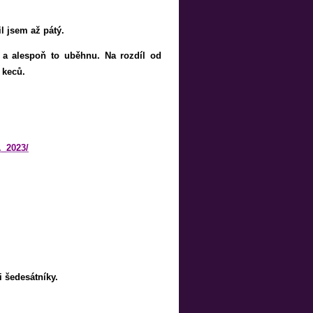
l jsem až pátý.
 a alespoň to uběhnu. Na rozdíl od
 keců.
._2023/
i šedesátníky.