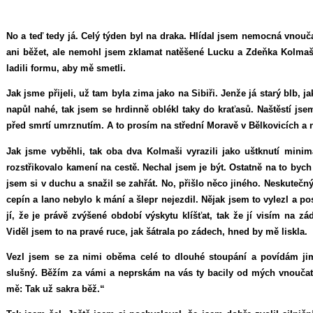
No a teď tedy já. Celý týden byl na draka. Hlídal jsem nemocná vnouča
ani běžet, ale nemohl jsem zklamat natěšené Lucku a Zdeňka Kolmašov
ladili formu, aby mě smetli.
Jak jsme přijeli, už tam byla zima jako na Sibiři. Jenže já starý blb, 
napůl nahé, tak jsem se hrdinně oblékl taky do kraťasů. Naštěstí jsem
před smrtí umrznutím. A to prosím na střední Moravě v Bělkovicích a 
Jak jsme vyběhli, tak oba dva Kolmaši vyrazili jako uštknutí mini
rozstřikovalo kamení na cestě. Nechal jsem je být. Ostatně na to bych 
jsem si v duchu a snažil se zahřát. No, přišlo něco jiného. Neskutečný
cepín a lano nebylo k mání a šlepr nejezdil. Nějak jsem to vylezl a po
jí, že je právě zvýšené období výskytu klíšťat, tak že jí visím na z
Viděl jsem to na pravé ruce, jak šátrala po zádech, hned by mě liskla.
Vezl jsem se za nimi oběma celé to dlouhé stoupání a povídám jim,
slušný. Běžím za vámi a neprskám na vás ty bacily od mých vnoučat.
mě: Tak už sakra běž.“