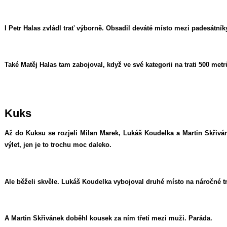
I Petr Halas zvládl trať výborně. Obsadil deváté místo mezi padesátník
Také Matěj Halas tam zabojoval, když ve své kategorii na trati 500 metr
Kuks
Až do Kuksu se rozjeli Milan Marek, Lukáš Koudelka a Martin Skřivá
výlet, jen je to trochu moc daleko.
Ale běželi skvěle. Lukáš Koudelka vybojoval druhé místo na náročné tr
A Martin Skřivánek doběhl kousek za ním třetí mezi muži. Paráda.