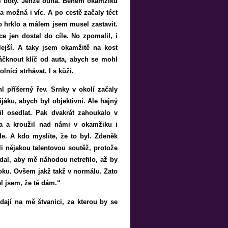
ční boty. Jenže ouha. Během okamžiku
a možná i víc. A po cestě začaly téct
o hrklo a málem jsem musel zastavit.
e jen dostal do cíle. No zpomalil, i
lejší. A taky jsem okamžitě na kost
áčknout klíč od auta, abych se mohl
níci strhávat. I s kůží.
l příšerný řev. Srnky v okolí začaly
ijáku, abych byl objektivní. Ale hajný
il osedlat. Pak dvakrát zahoukalo v
ka a kroužil nad námi v okamžiku i
e. A kdo myslíte, že to byl. Zdeněk
i nějakou talentovou soutěž, protože
idal, aby mě náhodou netrefilo, až by
skoku. Ovšem jakž takž v normálu. Zato
el jsem, že tě dám.“
ají na mě štvanici, za kterou by se