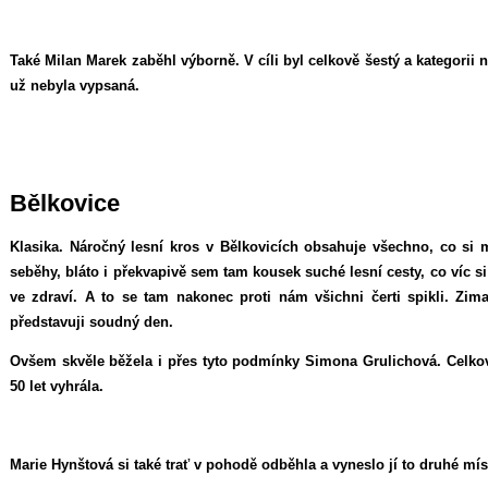
Také Milan Marek zaběhl výborně. V cíli byl celkově šestý a kategorii na
už nebyla vypsaná.
Bělkovice
Klasika. Náročný lesní kros v Bělkovicích obsahuje všechno, co si 
seběhy, bláto i překvapivě sem tam kousek suché lesní cesty, co víc si
ve zdraví. A to se tam nakonec proti nám všichni čerti spikli. Zima,
představuji soudný den.
Ovšem skvěle běžela i přes tyto podmínky Simona Grulichová. Celkov
50 let vyhrála.
Marie Hynštová si také trať v pohodě odběhla a vyneslo jí to druhé mí