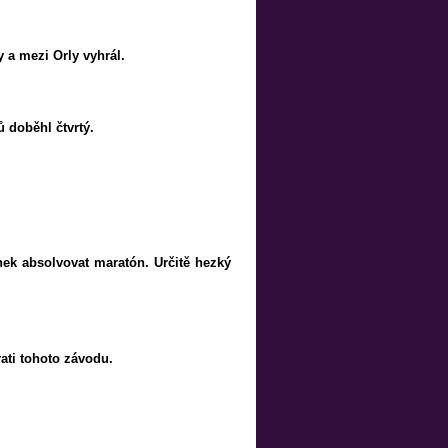
y a mezi Orly vyhrál.
ů doběhl čtvrtý.
nek absolvovat maratón. Určitě hezký
ati tohoto závodu.