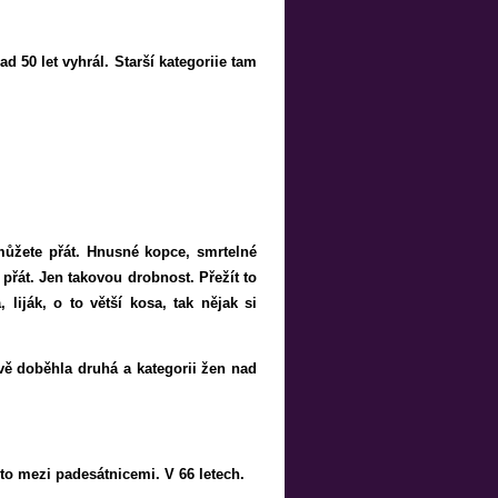
d 50 let vyhrál. Starší kategoriie tam
můžete přát. Hnusné kopce, smrtelné
 přát. Jen takovou drobnost. Přežít to
 liják, o to větší kosa, tak nějak si
ě doběhla druhá a kategorii žen nad
sto mezi padesátnicemi. V 66 letech.