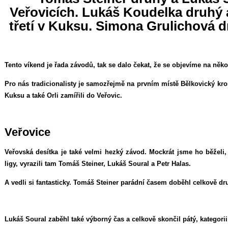
Veřovicích. Lukáš Koudelka druhý 
třetí v Kuksu. Simona Grulichová d
Tento víkend je řada závodů, tak se dalo čekat, že se objevíme na něko
Pro nás tradicionalisty je samozřejmě na prvním místě Bělkovický kros,
Kuksu a také Orli zamířili do Veřovic.
Veřovice
Veřovská desítka je také velmi hezký závod. Mockrát jsme ho běželi,
ligy, vyrazili tam Tomáš Steiner, Lukáš Soural a Petr Halas.
A vedli si fantasticky. Tomáš Steiner parádní časem doběhl celkově dru
Lukáš Soural zaběhl také výborný čas a celkově skončil pátý, kategorii