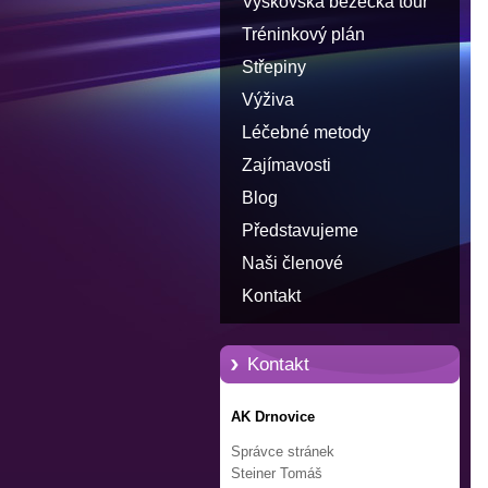
Vyškovská běžecká tour
Tréninkový plán
Střepiny
Výživa
Léčebné metody
Zajímavosti
Blog
Představujeme
Naši členové
Kontakt
Kontakt
AK Drnovice
Správce stránek
Steiner Tomáš