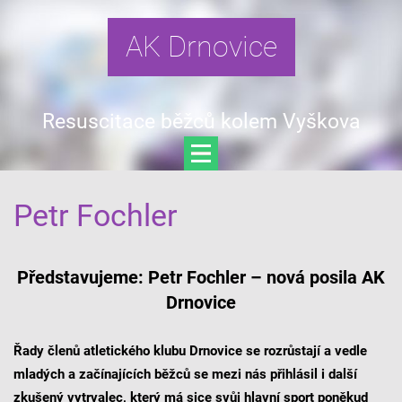
AK Drnovice
Resuscitace běžců kolem Vyškova
Petr Fochler
Představujeme: Petr Fochler – nová posila AK
Drnovice
Řady členů atletického klubu Drnovice se rozrůstají a vedle
mladých a začínajících běžců se mezi nás přihlásil i další
zkušený vytrvalec, který má sice svůj hlavní sport poněkud