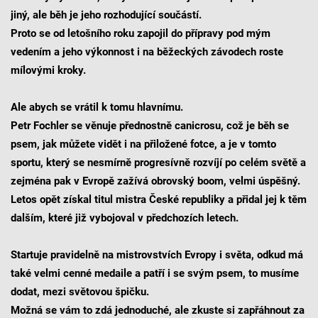
jiný, ale běh je jeho rozhodující součástí.
Proto se od letošního roku zapojil do přípravy pod mým
vedením a jeho výkonnost i na běžeckých závodech roste
mílovými kroky.
Ale abych se vrátil k tomu hlavnímu.
Petr Fochler se věnuje přednostně canicrosu, což je běh se
psem, jak můžete vidět i na přiložené fotce, a je v tomto
sportu, který se nesmírně progresívně rozvíjí po celém světě a
zejména pak v Evropě zažívá obrovský boom, velmi úspěšný.
Letos opět získal titul mistra České republiky a přidal jej k těm
dalším, které již vybojoval v předchozích letech.
Startuje pravidelně na mistrovstvích Evropy i světa, odkud má
také velmi cenné medaile a patří i se svým psem, to musíme
dodat, mezi světovou špičku.
Možná se vám to zdá jednoduché, ale zkuste si zapřáhnout za