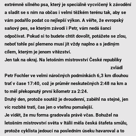
extrémně silného psa, který je speciálně vycvičený k závodění
a sladit se s ním na občas i velmi těžkém terénu tak, aby se
vám podařilo podat co nejlepší výkon. A věřte, že evropský
saňový pes, se kterým závodí i Petr, vám nedá šanci
odpočívat. Pokud si to budete chtít dovolit, potážete se zlou,
neboť tohle psí plemeno musí jít vždy naplno a s jediným
cílem, kterým je jenom vítězství.
Jen tak na okraj. Na l
etoš
ním mistrovství České republiky
zvládl
Petr Fochler ve velmi náročných podmínkách 6,3 km dlouhou
trať v čase 17:40, což je průměr neskutečných 2:48 na km a
to měl překopnutý první kilometr za 2:24.
Druhý den, protože soutěž je dvoudenní, zaběhl na stejné, jen
víc rozbité trati, čas jen o vteřinu pomalejší.
Je vidět, že mu forma gradovala právě včas. Bohužel na
letošním mistrovství světa v Itálii měla česká štafeta smůlu,
protože cyklista jedoucí na posledním úseku havaroval a to