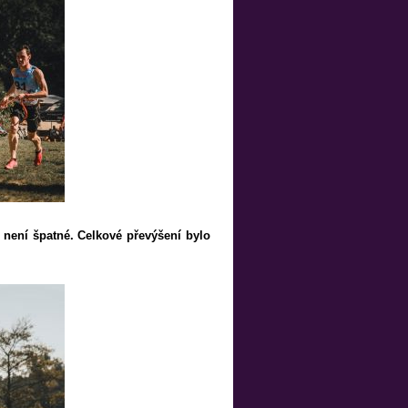
m není špatné. Celkové převýšení bylo