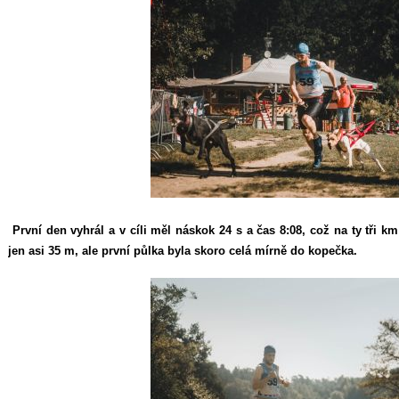
První den vyhrál a v cíli měl náskok 24 s a čas 8:08, což na ty tři k
jen asi 35 m, ale první půlka byla skoro celá mírně do kopečka.