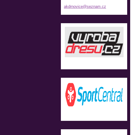
akdrnovi
ce@sezna
m.cz