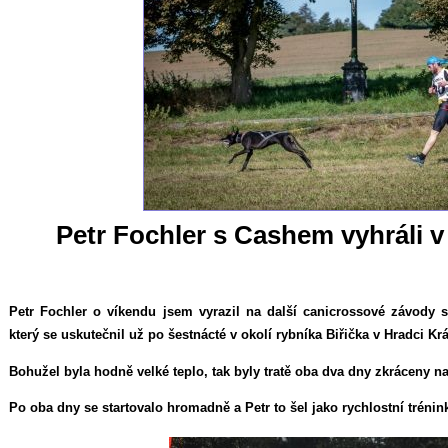
Petr Fochler s Cashem vyhráli v
Petr Fochler o víkendu jsem vyrazil na další canicrossové závody 
který se uskutečnil už po šestnácté v okolí rybníka Biřička v Hradci Kr
Bohužel byla hodně velké teplo, tak byly tratě oba dva dny zkráceny n
Po oba dny se startovalo hromadně a Petr to šel jako rychlostní trénin