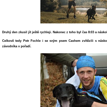
Druhý den zkusil jít ještě rychleji. Nakonec z toho byl čas 8:03 a násk
Celkově tedy Petr Fochle i se svým psem Cashem zvítězili s nás
závodníka v pořadí.