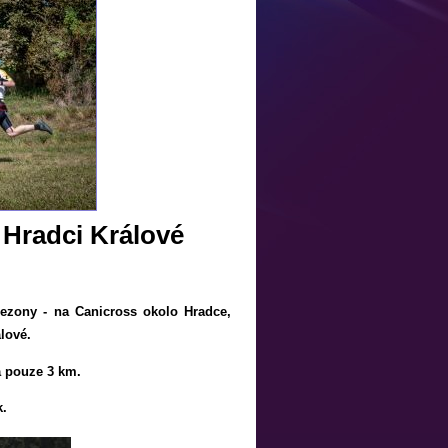
 Hradci Králové
sezony - na Canicross okolo Hradce,
álové.
a pouze 3 km.
k.