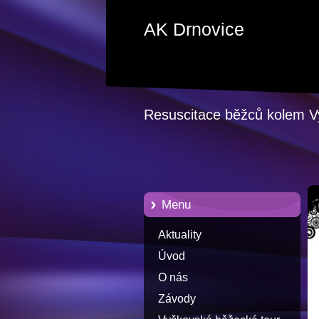
AK Drnovice
Resuscitace běžců kolem 
Menu
Aktuality
Úvod
O nás
Závody