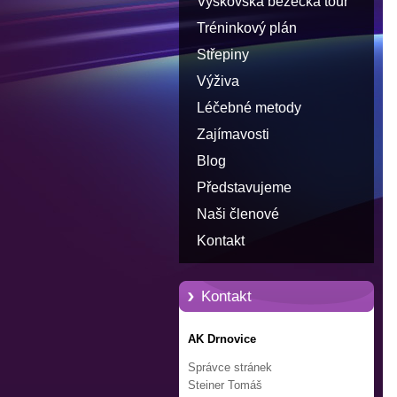
Vyškovská běžecká tour
Tréninkový plán
Střepiny
Výživa
Léčebné metody
Zajímavosti
Blog
Představujeme
Naši členové
Kontakt
Kontakt
AK Drnovice
Správce stránek
Steiner Tomáš