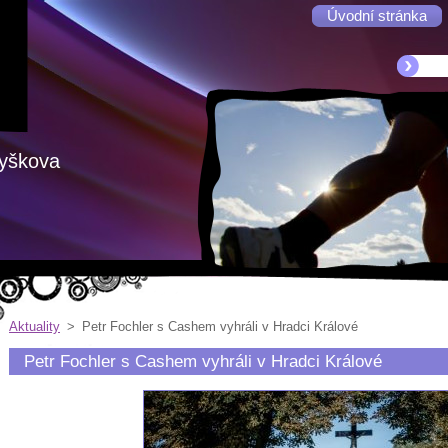
Úvodní stránka
Vyškova
Aktuality
>
Petr Fochler s Cashem vyhráli v Hradci Králové
Petr Fochler s Cashem vyhráli v Hradci Králové