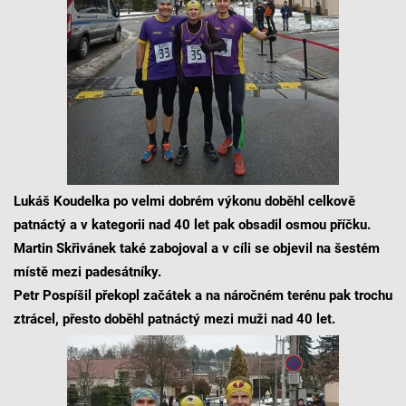
Lukáš Koudelka po velmi dobrém výkonu doběhl celkově
patnáctý a v kategorii nad 40 let pak obsadil osmou příčku.
Martin Skřivánek také zabojoval a v cíli se objevil na šestém
místě mezi padesátníky.
Petr Pospíšil překopl začátek a na náročném terénu pak trochu
ztrácel, přesto doběhl patnáctý mezi muži nad 40 let.