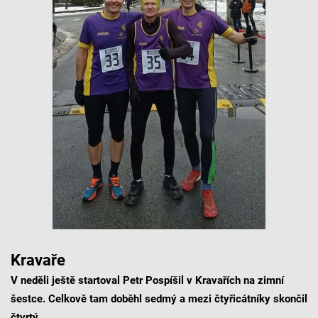
Kravaře
V neděli ještě startoval Petr Pospíšil v Kravařích na zimní
šestce. Celkově tam doběhl sedmý a mezi čtyřicátníky skončil
čtvrtý.