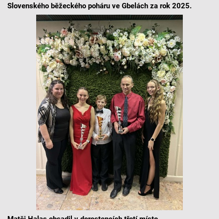
Slovenského běžeckého poháru ve Gbelách za rok 2025.
Matěj Halas obsadil v dorostencích třetí místo.