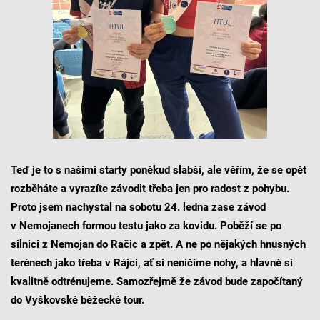
Teď je to s našimi starty poněkud slabší, ale věřím, že se opět
rozběháte a vyrazíte závodit třeba jen pro radost z pohybu.
Proto jsem nachystal na sobotu 24. ledna zase závod
v Nemojanech formou testu jako za kovidu. Poběží se po
silnici z Nemojan do Račic a zpět. A ne po nějakých hnusných
terénech jako třeba v Rájci, ať si neničíme nohy, a hlavně si
kvalitně odtrénujeme. Samozřejmě že závod bude započítaný
do Vyškovské běžecké tour.