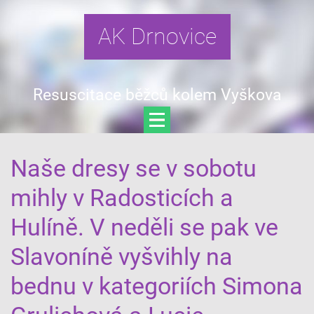
AK Drnovice
Resuscitace běžců kolem Vyškova
Naše dresy se v sobotu
mihly v Radosticích a
Hulíně. V neděli se pak ve
Slavoníně vyšvihly na
bednu v kategoriích Simona