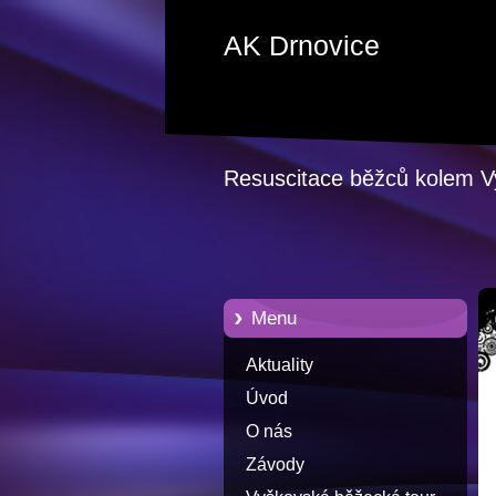
AK Drnovice
Resuscitace běžců kolem 
Menu
Aktuality
Úvod
O nás
Závody