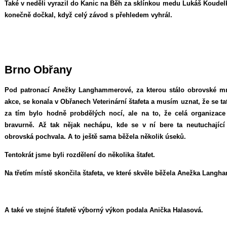
Také v neděli vyrazil do Kanic na Běh za sklínkou medu Lukáš Koudelk
konečně dočkal, když celý závod s přehledem vyhrál.
Brno Obřany
Pod patronací Anežky Langhammerové, za kterou stálo obrovské mno
akce, se konala v Obřanech Veterinární štafeta a musím uznat, že se t
za tím bylo hodně probdělých nocí, ale na to, že celá organizace 
bravurně. Až tak nějak nechápu, kde se v ní bere ta neutuchající
obrovská pochvala. A to ještě sama běžela několik úseků.
Tentokrát jsme byli rozdělení do několika štafet.
Na třetím místě skončila štafeta, ve které skvěle běžela Anežka Langh
A také ve stejné štafetě výborný výkon podala Anička Halasová.