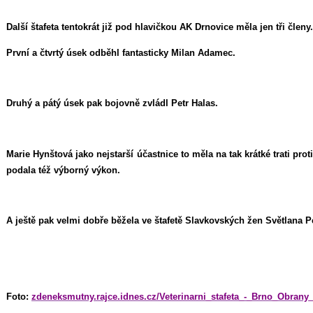
Další štafeta tentokrát již pod hlavičkou AK Drnovice měla jen tři členy.
První a čtvrtý úsek odběhl fantasticky Milan Adamec.
Druhý a pátý úsek pak bojovně zvládl Petr Halas.
Marie Hynštová jako nejstarší účastnice to měla na tak krátké trati pr
podala též výborný výkon.
A ještě pak velmi dobře běžela ve štafetě Slavkovských žen Světlana P
Foto:
zdeneksmutny.rajce.idnes.cz/Veterinarni_stafeta_-_Brno_Obrany_