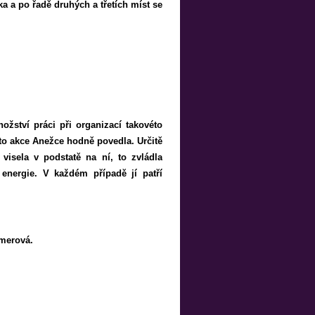
a a po řadě druhých a třetích míst se
žství práci při organizací takovéto
ato akce Anežce hodně povedla. Určitě
visela v podstatě na ní, to zvládla
 energie. V každém případě jí patří
amerová.