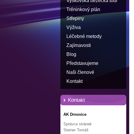
Vyškovská běžecká tour
Tréninkový plán
Střepiny
Výživa
Léčebné metody
Zajímavosti
Blog
Představujeme
Naši členové
Kontakt
Kontakt
AK Drnovice
Správce stránek
Steiner Tomáš