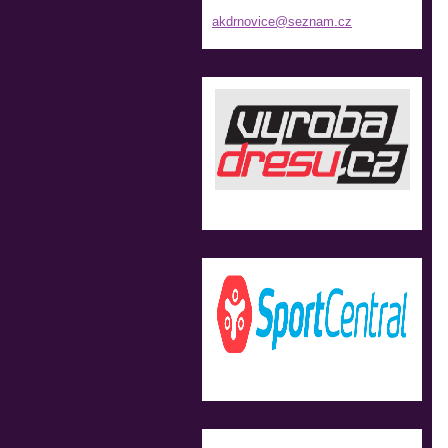
akdrnovi
ce@sezna
m.cz