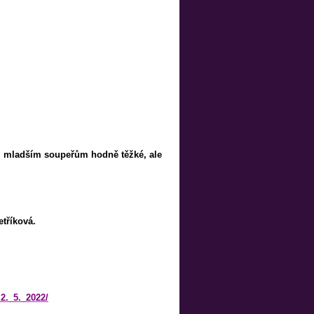
oti mladším soupeřům hodně těžké, ale
etříková.
2._5._2022/