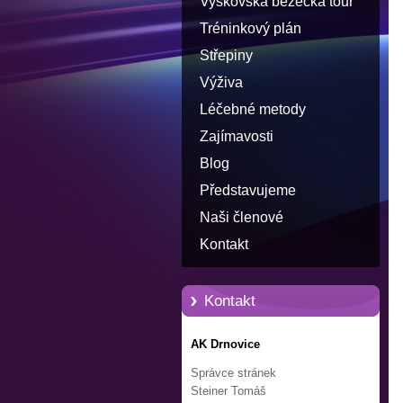
Vyškovská běžecká tour
Tréninkový plán
Střepiny
Výživa
Léčebné metody
Zajímavosti
Blog
Představujeme
Naši členové
Kontakt
Kontakt
AK Drnovice
Správce stránek
Steiner Tomáš