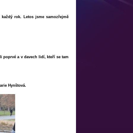
ch každý rok. Letos jsme samozřejmě
 poprvé a v davech lidí, kteří se tam
arie Hynštová.