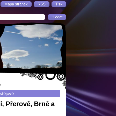
Mapa stránek
RSS
Tisk
ě
stějově
i, Přerově, Brně a