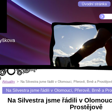
Úvodní stránka
Vyškova
Aktuality
>
Na Silvestra jsme řádili v Olomouci, Přerově, Brně a Prostějov
Na Silvestra jsme řádili v Olomouci, Přerově, Brně a Pro
Na Silvestra jsme řádili v Olomouc
Prostějově