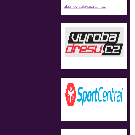
akdrnovi
ce@sezna
m.cz