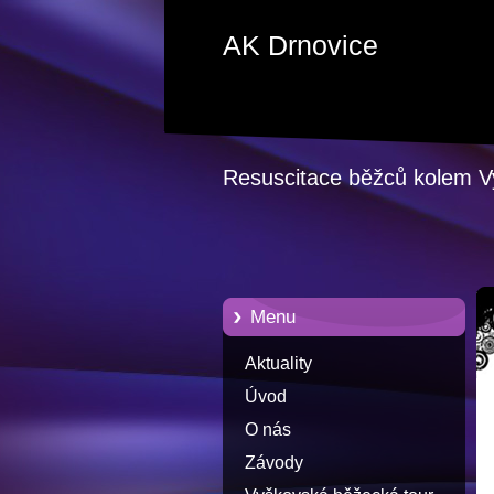
AK Drnovice
Resuscitace běžců kolem 
Menu
Aktuality
Úvod
O nás
Závody