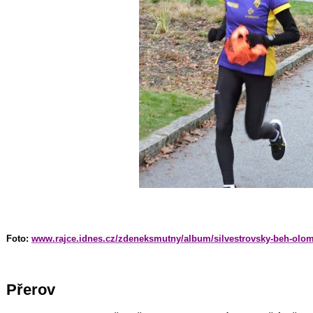
Foto:
www.rajce.idnes.cz/zdeneksmutny/album/silvestrovsky-beh-olom
Přerov