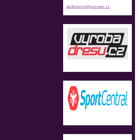
akdrnovi
ce@sezna
m.cz