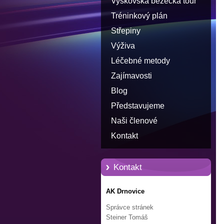
Vyškovská běžecká tour
Tréninkový plán
Střepiny
Výživa
Léčebné metody
Zajímavosti
Blog
Představujeme
Naši členové
Kontakt
Kontakt
AK Drnovice
Správce stránek
Steiner Tomáš