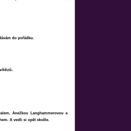
 dávám do pořádku.
vítězů.
ouralem, Anežkou Langhammerovou a
em. A vedli si opět skvěle.