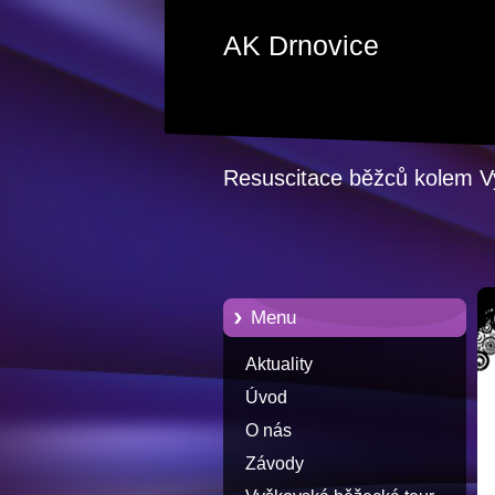
AK Drnovice
Resuscitace běžců kolem 
Menu
Aktuality
Úvod
O nás
Závody