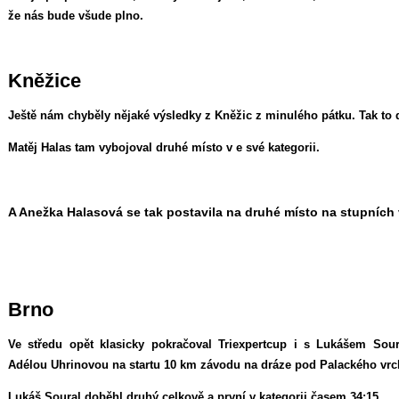
že nás bude všude plno.
Kněžice
Ještě nám chyběly nějaké výsledky z Kněžic z minulého pátku. Tak to
Matěj Halas tam vybojoval druhé místo v e své kategorii.
A Anežka Halasová se tak postavila na druhé místo na stupních 
Brno
Ve středu opět klasicky pokračoval Triexpertcup i s Lukášem S
Adélou Uhrinovou na startu 10 km závodu na dráze pod Palackého vrch
Lukáš Soural doběhl druhý celkově a první v kategorii časem 34:15.