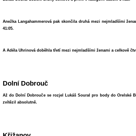
Anežka Langahammerová pak skončila druhá mezi nejmladšími ženami
41:05.
A Adéla Uhrinová doběhla třetí mezi nejmladšími ženami a celkově čtvr
Dolní Dobrouč
Až do Dolní Dobrouče se rozjel Lukáš Soural pro body do Orelské B
zvítězil absolutně.
Křižanov