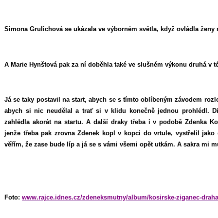
Simona Grulichová se ukázala ve výborném světla, když ovládla ženy n
A Marie Hynštová pak za ní doběhla také ve slušném výkonu druhá v tét
Já se taky postavil na start, abych se s tímto oblíbeným závodem rozlo
abych si nic neudělal a trať si v klidu konečně jednou prohlédl.
zahlédla akorát na startu. A další draky třeba i v podobě Zdenka K
jenže třeba pak zrovna Zdenek kopl v kopci do vrtule, vystřelil jako
věřím, že zase bude líp a já se s vámi všemi opět utkám. A sakra mi mů
Foto:
www.rajce.idnes.cz/zdeneksmutny/album/kosirske-ziganec-draha