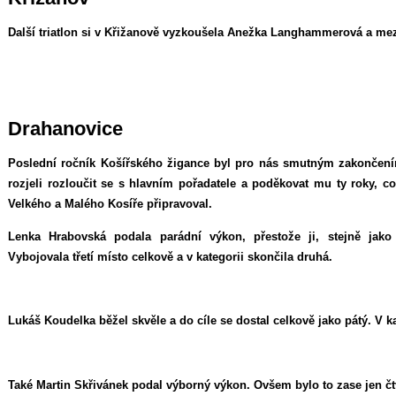
Další triatlon si v Křižanově vyzkoušela Anežka Langhammerová a mezi
Drahanovice
Poslední ročník Košířského žigance byl pro nás smutným zakončen
rozjeli rozloučit se s hlavním pořadatele a poděkovat mu ty roky, co
Velkého a Malého Kosíře připravoval.
Lenka Hrabovská podala parádní výkon, přestože ji, stejně jako
Vybojovala třetí místo celkově a v kategorii skončila druhá.
Lukáš Koudelka běžel skvěle a do cíle se dostal celkově jako pátý. V ka
Také Martin Skřivánek podal výborný výkon. Ovšem bylo to zase jen čtv