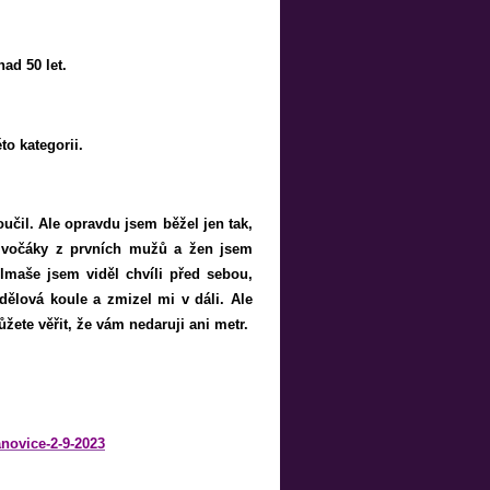
ad 50 let.
o kategorii.
učil. Ale opravdu jsem běžel jen tak,
 Divočáky z prvních mužů a žen jsem
olmaše jsem viděl chvíli před sebou,
 dělová koule a zmizel mi v dáli. Ale
žete věřit, že vám nedaruji ani metr.
novice-2-9-2023