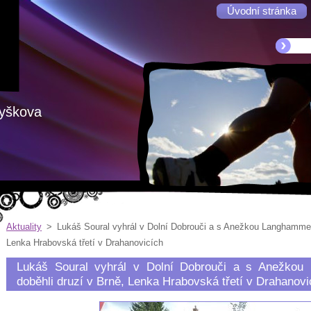
Úvodní stránka
Vyškova
Aktuality
>
Lukáš Soural vyhrál v Dolní Dobrouči a s Anežkou Langhammer
Lenka Hrabovská třetí v Drahanovicích
Lukáš Soural vyhrál v Dolní Dobrouči a s Anežkou
doběhli druzí v Brně, Lenka Hrabovská třetí v Drahanovi