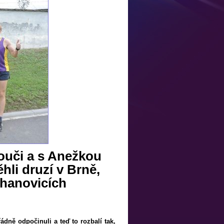
ouči a s Anežkou
li druzí v Brně,
ahanovicích
ádně odpočinuli a teď to rozbalí tak,