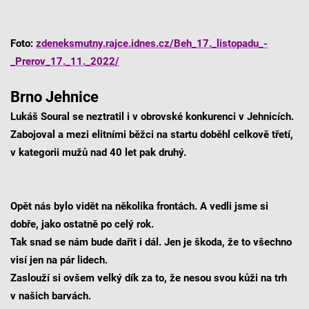
Foto:
zdeneksmutny.rajce.idnes.cz/Beh_17._listopadu_-
_Prerov_17._11._2022/
Brno Jehnice
Lukáš Soural se neztratil i v obrovské konkurenci v Jehnicích.
Zabojoval a mezi elitními běžci na startu doběhl celkově třetí,
v kategorii mužů nad 40 let pak druhý.
Opět nás bylo vidět na několika frontách. A vedli jsme si
dobře, jako ostatně po celý rok.
Tak snad se nám bude dařit i dál. Jen je škoda, že to všechno
visí jen na pár lidech.
Zaslouží si ovšem velký dík za to, že nesou svou kůži na trh
v našich barvách.