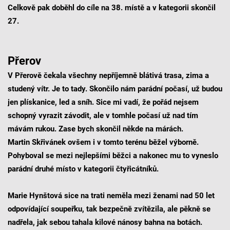
Celkově pak doběhl do cíle na 38. místě a v kategorii skončil
27.
Přerov
V Přerově čekala všechny nepříjemně blátivá trasa, zima a
studený vítr. Je to tady. Skončilo nám parádní počasí, už budou
jen plískanice, led a sníh. Sice mi vadí, že pořád nejsem
schopný vyrazit závodit, ale v tomhle počasí už nad tím
mávám rukou. Zase bych skončil někde na márách.
Martin Skřivánek ovšem i v tomto terénu běžel výborně.
Pohyboval se mezi nejlepšími běžci a nakonec mu to vyneslo
parádní druhé místo v kategorii čtyřicátníků.
Marie Hynštová sice na trati neměla mezi ženami nad 50 let
odpovídající soupeřku, tak bezpečně zvítězila, ale pěkně se
nadřela, jak sebou tahala kilové nánosy bahna na botách.