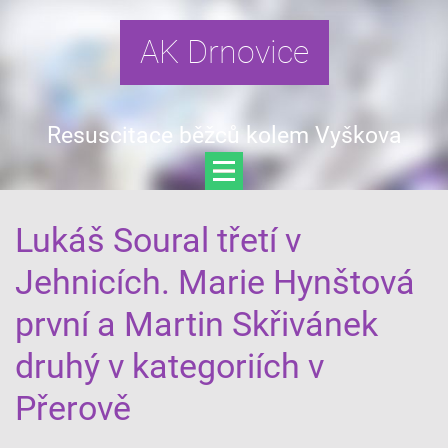
AK Drnovice
Resuscitace běžců kolem Vyškova
Lukáš Soural třetí v
Jehnicích. Marie Hynštová
první a Martin Skřivánek
druhý v kategoriích v
Přerově