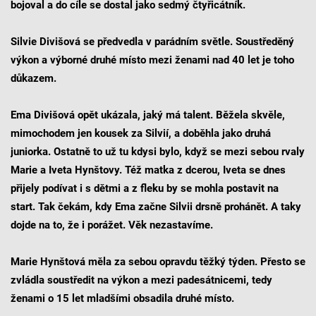
bojoval a do cíle se dostal jako sedmý čtyřicátník.
Silvie Divišová se předvedla v parádním světle. Soustředěný
výkon a výborné druhé místo mezi ženami nad 40 let je toho
důkazem.
Ema Divišová opět ukázala, jaký má talent. Běžela skvěle,
mimochodem jen kousek za Silvií, a doběhla jako druhá
juniorka. Ostatně to už tu kdysi bylo, když se mezi sebou rvaly
Marie a Iveta Hynštovy. Též matka z dcerou, Iveta se dnes
přijely podívat i s dětmi a z fleku by se mohla postavit na
start. Tak čekám, kdy Ema začne Silvii drsně prohánět. A taky
dojde na to, že i porážet. Věk nezastavíme.
Marie Hynštová měla za sebou opravdu těžký týden. Přesto se
zvládla soustředit na výkon a mezi padesátnicemi, tedy
ženami o 15 let mladšími obsadila druhé místo.