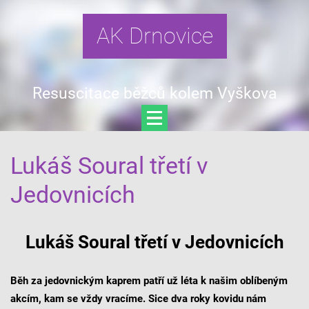
AK Drnovice
Resuscitace běžců kolem Vyškova
Lukáš Soural třetí v
Jedovnicích
Lukáš Soural třetí v Jedovnicích
Běh za jedovnickým kaprem patří už léta k našim oblíbeným
akcím, kam se vždy vracíme. Sice dva roky kovidu nám