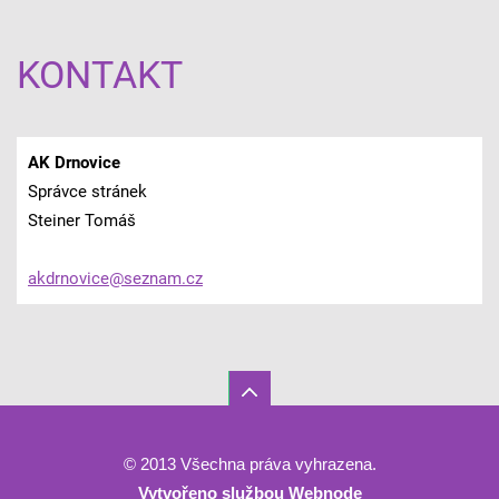
KONTAKT
AK Drnovice
Správce stránek
Steiner Tomáš
akdrnovi
ce@sezna
m.cz
© 2013 Všechna práva vyhrazena.
Vytvořeno službou
Webnode