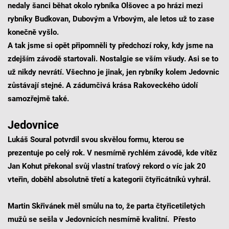
nedaly šanci běhat okolo rybníka Olšovec a po hrázi mezi
rybníky Budkovan, Dubovým a Vrbovým, ale letos už to zase
konečně vyšlo.
A tak jsme si opět připomněli ty předchozí roky, kdy jsme na
zdejším závodě startovali. Nostalgie se vším všudy. Asi se to
už nikdy nevrátí. Všechno je jinak, jen rybníky kolem Jedovnic
zůstávají stejné. A zádumčivá krása Rakoveckého údolí
samozřejmě také.
Jedovnice
Lukáš Soural potvrdil svou skvělou formu, kterou se
prezentuje po celý rok. V nesmírně rychlém závodě, kde vítěz
Jan Kohut překonal svůj vlastní traťový rekord o víc jak 20
vteřin, doběhl absolutně třetí a kategorii čtyřicátníků vyhrál.
Martin Skřivánek měl smůlu na to, že parta čtyřicetiletých
mužů se sešla v Jedovnicích nesmírně kvalitní. Přesto