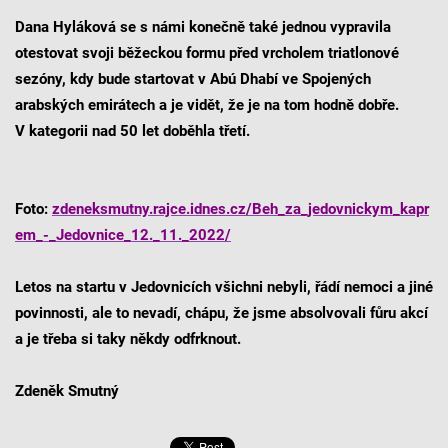
Dana Hyláková se s námi konečně také jednou vypravila
otestovat svoji běžeckou formu před vrcholem triatlonové
sezóny, kdy bude startovat v Abú Dhabí ve Spojených
arabských emirátech a je vidět, že je na tom hodně dobře.
V kategorii nad 50 let doběhla třetí.
Foto:
zdeneksmutny.rajce.idnes.cz/Beh_za_jedovnickym_kapr
em_-_Jedovnice_12._11._2022/
Letos na startu v Jedovnicích všichni nebyli, řádí nemoci a jiné
povinnosti, ale to nevadí, chápu, že jsme absolvovali fůru akcí
a je třeba si taky někdy odfrknout.
Zdeněk Smutný