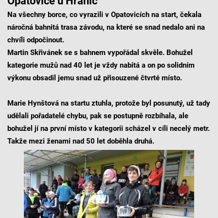
Opatovice u Hranic
Na všechny borce, co vyrazili v Opatovicích na start, čekala
náročná bahnitá trasa závodu, na které se snad nedalo ani na
chvíli odpočinout.
Martin Skřivánek se s bahnem vypořádal skvěle. Bohužel
kategorie mužů nad 40 let je vždy nabitá a on po solidním
výkonu obsadil jemu snad už přisouzené čtvrté místo.
Marie Hynštová na startu ztuhla, protože byl posunutý, už tady
udělali pořadatelé chybu, pak se postupně rozbíhala, ale
bohužel jí na první místo v kategorii scházel v cíli necelý metr.
Takže mezi ženami nad 50 let doběhla druhá.