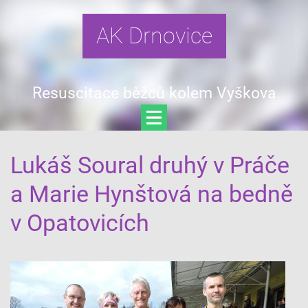
AK Drnovice
Resuscitace běžců kolem Vyškova
Lukáš Soural druhý v Práče
a Marie Hynštová na bedně
v Opatovicích