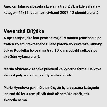
Anežka Halasová běžela skvěle na trati 2,7km kde vyhrála v
kategorii 11/12 let a mezi dívkami 2007-12 skončila druhá.
Veverská Bítýška
A opět stejně jako loni jsme se rozjeli v sobotu proběhnout po
tratích kolem překrásného Bílého potoka do Veverské Bítýšky.
Lukáš Koudelka bojoval na trati 10 km a doběhl celkově po
skvělém výkonu druhý.
Martin Skřivánek se také předvedl ve výborné formě. Celkově
skončil pátý a v kategorii čtyřicátníků třetí.
Marie Hynštová pak měla smůlu, že byla vypsaná kategorie
jen nad 40 let a tam při vší úctě už nemůže stačit, tak
skončila osmá.