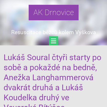
AK Drnovice
Resuscitace běžců kolem Vyškova
Lukáš Soural čtyři starty po
sobě a pokaždé na bedně,
Anežka Langhammerová
dvakrát druhá a Lukáš
Koudelka druhý ve