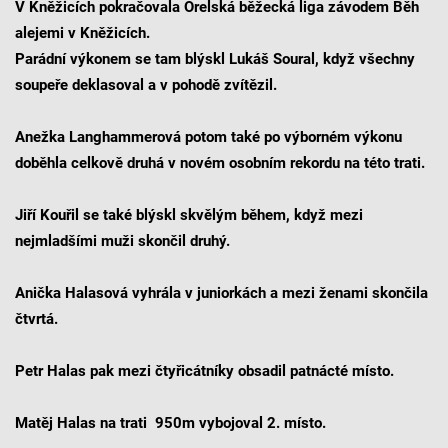
V Kněžicích pokračovala Orelská běžecká liga závodem Běh
alejemi v Kněžicích.
Parádní výkonem se tam blýskl Lukáš Soural, když všechny
soupeře deklasoval a v pohodě zvítězil.
Anežka Langhammerová potom také po výborném výkonu
doběhla celkově druhá v novém osobním rekordu na této trati.
Jiří Kouřil se také blýskl skvělým během, když mezi
nejmladšími muži skončil druhý.
Anička Halasová vyhrála v juniorkách a mezi ženami skončila
čtvrtá.
Petr Halas pak mezi čtyřicátníky obsadil patnácté místo.
Matěj Halas na trati 950m vybojoval 2. místo.