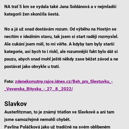
NA trať 5 km se vydala také Jana Soldánová a v nejmladší
kategorii žen skončila šestá.
No a já už snad dostávám rozum. Od výběhu na Hostýn se
necítím v ideálním stavu, tak jsem si start raději rozmyslel.
Ale cukání jsem měl, to mi věřte. A kdyby tam byly starší
kategorie, asi bych to i riskl, ale rozumnější fakt bylo dát si
pauzu, abych snad mohl ještě někdy zase běžet závod a ne
postávat jako obvykle u trati.
Foto:
zdeneksmutny.rajce.idnes.cz/Beh_pro_Slestuvku_-
_Veverska_Bityska_-_27._8._2022/
Slavkov
Austerlitzman, to je známý triatlon ve Slavkově a ani tam
jsme samozřejmě nemohli chybět.
Pavlína Poláčková jako už tradičně na svém oblíbeném