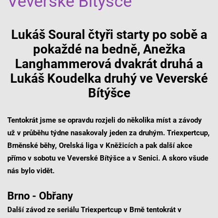
Veverské Bítýšce
Lukáš Soural čtyři starty po sobě a
pokaždé na bedně, Anežka
Langhammerová dvakrát druhá a
Lukáš Koudelka druhý ve Veverské
Bítýšce
Tentokrát jsme se opravdu rozjeli do několika míst a závody
už v průběhu týdne nasakovaly jeden za druhým. Triexpertcup,
Brněnské běhy, Orelská liga v Kněžicích a pak další akce
přímo v sobotu ve Veverské Bítýšce a v Senici. A skoro všude
nás bylo vidět.
Brno - Obřany
Další závod ze seriálu Triexpertcup v Brně tentokrát v