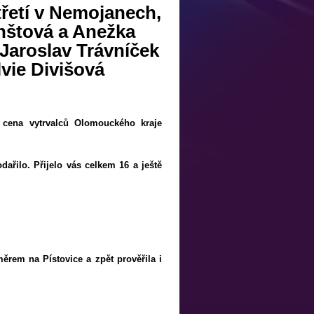
řetí v Nemojanech,
ynštová a Anežka
Jaroslav Trávníček
lvie Divišová
 cena vytrvalců Olomouckého kraje
dařilo. Přijelo vás celkem 16 a ještě
ěrem na Pístovice a zpět prověřila i