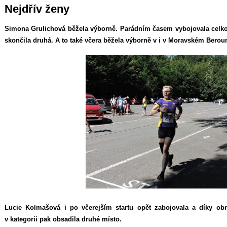
Nejdřív ženy
Simona Grulichová běžela výborně. Parádním časem vybojovala celkové 
skončila druhá. A to také včera běžela výborně v i v Moravském Berou
Lucie Kolmašová i po včerejším startu opět zabojovala a díky obr
v kategorii pak obsadila druhé místo.