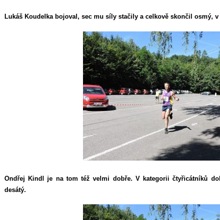
Lukáš Koudelka bojoval, sec mu síly stačily a celkově skončil osmý, v k
Ondřej Kindl je na tom též velmi dobře. V kategorii čtyřicátníků d
desátý.