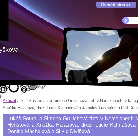
Úvodní stránka
Vyškova
Aktuality
>
Lukáš Soural a Simona Grulichová třetí v Nemojanech, v kateg
Anežka Halasová, druzí Lucie Kolmašová a Jaroslav Trávníček a třetí Deni
Lukáš Soural a Simona Grulichová třetí v Nemojanech, v
Hynštová a Anežka Halasová, druzí Lucie Kolmašová a
Denisa Machalová a Silvie Divišová