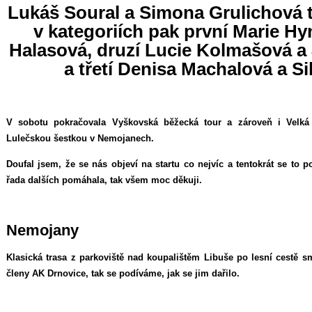
Lukáš Soural a Simona Grulichová t
v kategoriích pak první Marie H
Halasová, druzí Lucie Kolmašová a 
a třetí Denisa Machalová a Si
V sobotu pokračovala Vyškovská běžecká tour a zároveň i Velká
Lulečskou šestkou v Nemojanech.
Doufal jsem, že se nás objeví na startu co nejvíc a tentokrát se to po
řada dalších pomáhala, tak všem moc děkuji.
Nemojany
Klasická trasa z parkoviště nad koupalištěm Libuše po lesní cestě sm
členy AK Drnovice, tak se podíváme, jak se jim dařilo.