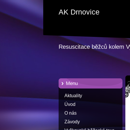
AK Drnovice
Resuscitace běžců kolem 
Menu
Aktuality
Úvod
O nás
Závody