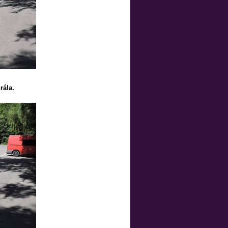
rála.