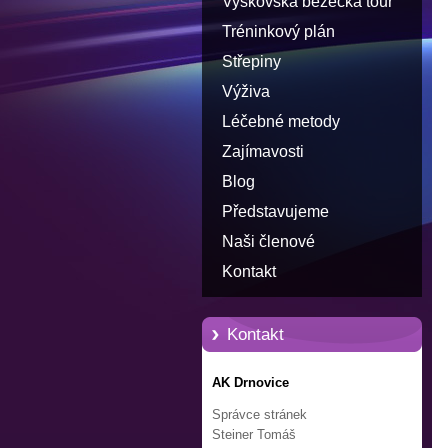
Vyškovská běžecká tour
Tréninkový plán
Střepiny
Výživa
Léčebné metody
Zajímavosti
Blog
Představujeme
Naši členové
Kontakt
Kontakt
AK Drnovice
Správce stránek
Steiner Tomáš