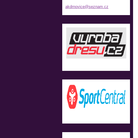
akdrnovi
ce@sezna
m.cz