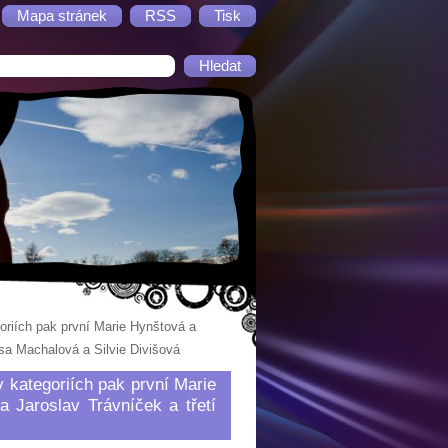
Mapa stránek
RSS
Tisk
oriích pak první Marie Hynštová a
sa Machalová a Silvie Divišová
 kategoriích pak první Marie
 Jaroslav Trávníček a třetí