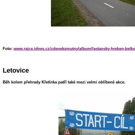
Foto:
www.rajce.idnes.cz/zdeneksmutny/album/lastansky-hreben-belko
Letovice
Běh kolem přehrady Křetínka patří také mezi velmi oblíbené akce.