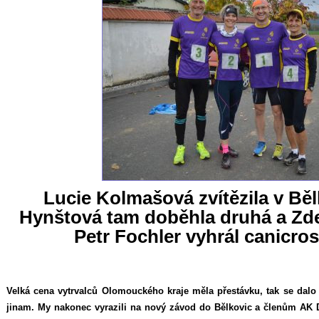
Lucie Kolmašová zvítězila v Běl
Hynštová tam doběhla druhá a Zde
Petr Fochler vyhrál canicro
Velká cena vytrvalců Olomouckého kraje měla přestávku, tak se dalo
jinam. My nakonec vyrazili na nový závod do Bělkovic a členům AK 