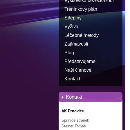
Vyškovská běžecká tour
Tréninkový plán
Střepiny
Výživa
Léčebné metody
Zajímavosti
Blog
Představujeme
Naši členové
Kontakt
Kontakt
AK Drnovice
Správce stránek
Steiner Tomáš