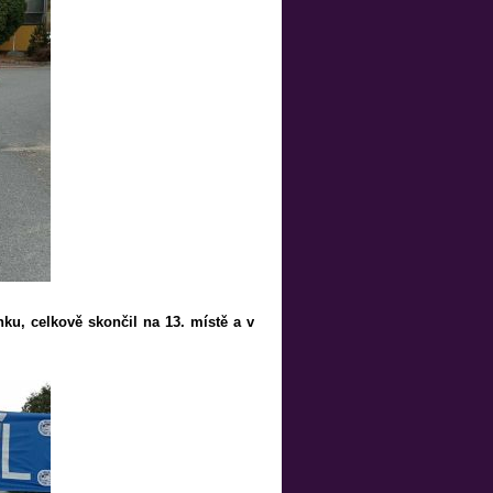
ku, celkově skončil na 13. místě a v