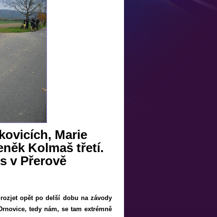
kovicích, Marie
něk Kolmaš třetí.
ss v Přerově
 rozjet opět po delší dobu na závody
Drnovice, tedy nám, se tam extrémně