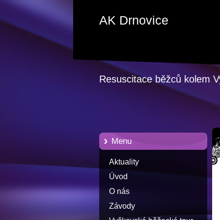
AK Drnovice
Resuscitace běžců kolem 
Menu
Aktuality
Úvod
O nás
Závody