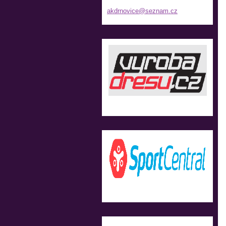
akdrnovi
ce@sezna
m.cz