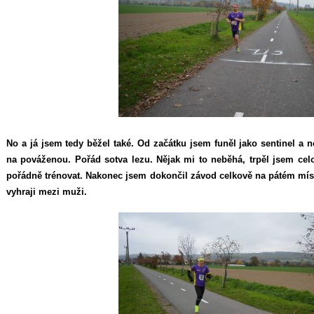
No a já jsem tedy běžel také. Od začátku jsem funěl jako sentinel a
na pováženou. Pořád sotva lezu. Nějak mi to neběhá, trpěl jsem celo
pořádně trénovat. Nakonec jsem dokončil závod celkově na pátém mís
vyhraji mezi muži.