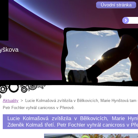
Úvodní stránka
Vyškova
Aktuality
>
Lucie Kolmašová zvítězila v Bělkovicích, Marie Hynštová tam 
Petr Fochler vyhrál canicross v Přerově.
Lucie Kolmašová zvítězila v Bělkovicích, Marie Hy
Zdeněk Kolmaš třetí. Petr Fochler vyhrál canicross v Př