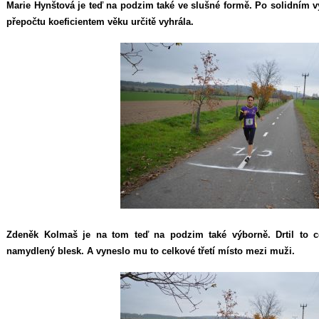
Marie Hynštová je teď na podzim také ve slušné formě. Po solidním v
přepočtu koeficientem věku určitě vyhrála.
Zdeněk Kolmaš je na tom teď na podzim také výborně. Drtil to ce
namydlený blesk. A vyneslo mu to celkové třetí místo mezi muži.