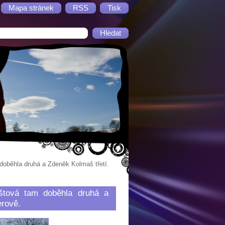
Mapa stránek
RSS
Tisk
doběhla druhá a Zdeněk Kolmaš třetí.
nštová tam doběhla druhá a
erově.