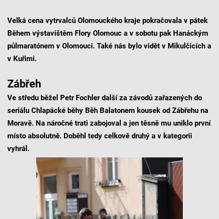
Velká cena vytrvalců Olomouckého kraje pokračovala v pátek
Během výstavištěm Flory Olomouc a v sobotu pak Hanáckým
půlmaratónem v Olomouci. Také nás bylo vidět v Mikulčicích a
v Kuřimi.
Zábřeh
Ve středu běžel Petr Fochler další za závodů zařazených do
seriálu Chlapácké běhy Běh Balatonem kousek od Zábřehu na
Moravě. Na náročné trati zabojoval a jen těsně mu uniklo první
místo absolutně. Doběhl tedy celkově druhý a v kategorii
vyhrál.