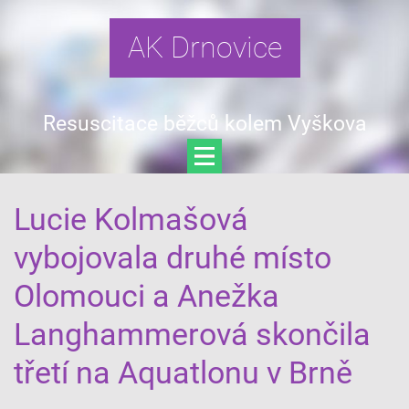
AK Drnovice
Resuscitace běžců kolem Vyškova
Lucie Kolmašová
vybojovala druhé místo
Olomouci a Anežka
Langhammerová skončila
třetí na Aquatlonu v Brně