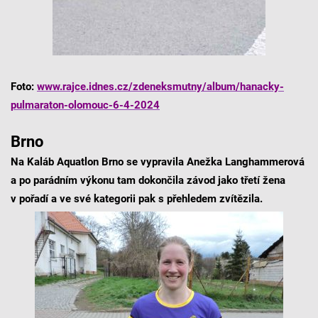
Foto:
www.rajce.idnes.cz/zdeneksmutny/album/hanacky-
pulmaraton-olomouc-6-4-2024
Brno
Na Kaláb Aquatlon Brno se vypravila Anežka Langhammerová
a po parádním výkonu tam dokončila závod jako třetí žena
v pořadí a ve své kategorii pak s přehledem zvítězila.