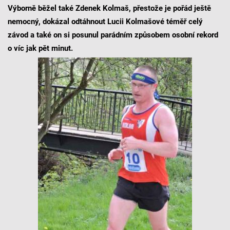
Výborně běžel také Zdenek Kolmaš, přestože je pořád ještě
nemocný, dokázal odtáhnout Lucii Kolmašové téměř celý
závod a také on si posunul parádním způsobem osobní rekord
o víc jak pět minut.