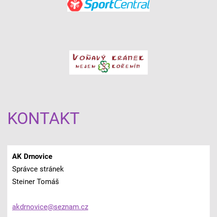
KONTAKT
AK Drnovice
Správce stránek
Steiner Tomáš
akdrnovi
ce@sezna
m.cz