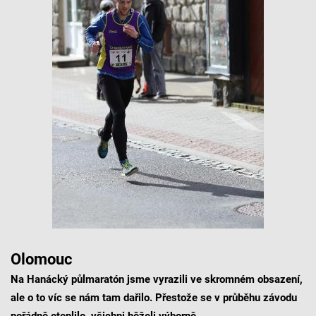
Olomouc
Na Hanácký půlmaratón jsme vyrazili ve skromném obsazení,
ale o to víc se nám tam dařilo. Přestože se v průběhu závodu
pořádně oteplilo, všichni běželi výborně.