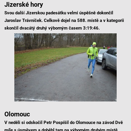
Jizerské hory
Svou další Jizerskou padesátku velmi úspěšně dokončil
Jaroslav Trávníček. Celkově dojel na 588. místě a v kategorii
skončil dvacátý druhý výborným časem 3:19:46.
Olomouc
V neděli si odskočil Petr Pospíšil do Olomouce na závod Dvě
míle s úsměvem a doběhl tam na výborném druhém místě