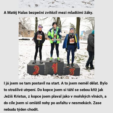
A Matěj Halas bezpeční zvítězil mezi mladšími žáky.
I já jsem se tam postavil na start. A to jsem neměl dělat. Bylo
to strašlivé utrpení. Do kopce jsem si táhl se sebou kříž jak
Ježíš Kristus, z kopce jsem plaval jako v mořských vlnách, a
do cíle jsem si omlátil nohy po asfaltu v nesmekách. Zase
nebudu týden chodit.