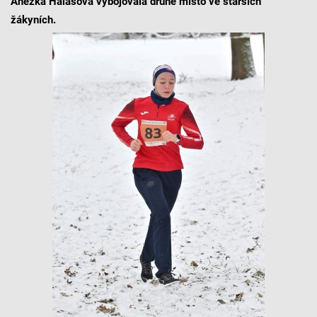
Anežka Halasová vybojovala druhé místo ve starších
žákyních.