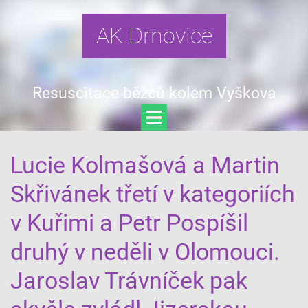
AK Drnovice
Resuscitace běžců kolem Vyškova
Lucie Kolmašová a Martin
Skřivánek třetí v kategoriích
v Kuřimi a Petr Pospíšil
druhý v neděli v Olomouci.
Jaroslav Trávníček pak