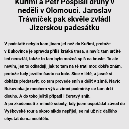
Kuřimi a Petr Pospíšil druhý v
neděli v Olomouci. Jaroslav
Trávníček pak skvěle zvládl
Jizerskou padesátku
V podstatě nebylo kam jinam jet než do Kuřimi, protože
v Bukovince je opravdu příliš krátká trasa, a navíc tam určitě
led neroztál, takže to tam bylo možná spíš na brusle. To ale
nevím, jen to odhaduji, jak to tam na té trati moc dobře znám,
protože tudy jezdím často na kole. Sice v létě, a jasně si
dokážu představit, co tam provede sníh a déšť v zimě. Navíc
Bukovinka je mnohem výš a zimní podmínky se tam drží
dlouho. A do toho ještě připadl i čerstvý sníh.
A po zkušenosti z minulé soboty, kdy jsem uspořádal závod do
Vyškovské tour a skoro nikdo nepřijel, se mi už nic dalšího
chystat doma nechtělo.