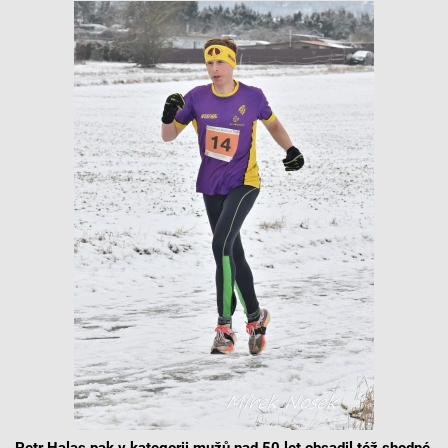
Petr Halas pak v kategorii mužů nad 50 let obsadil též shodné