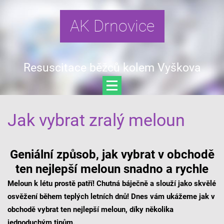
AK Drnovice
Resuscitace běžců kolem Vyškova
Jak vybrat zralý meloun
Geniální způsob, jak vybrat v obchodě
ten nejlepší meloun snadno a rychle
Meloun k létu prostě patří! Chutná báječně a slouží jako skvělé
osvěžení během teplých letních dnů! Dnes vám ukážeme jak v
obchodě vybrat ten nejlepší meloun, díky
několika
jednoduchým tipům.