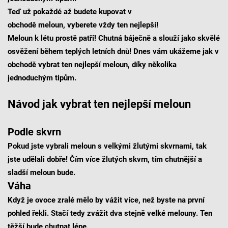
Teď už pokaždé až budete kupovat v
obchodě meloun,
vyberete vždy ten nejlepší!
Meloun k létu prostě patří! Chutná báječně a slouží jako skvělé
osvěžení během teplých letních dnů! Dnes vám ukážeme jak v
obchodě vybrat ten nejlepší meloun, díky několika
jednoduchým tipům.
Návod jak vybrat ten nejlepší meloun
Podle skvrn
Pokud jste vybrali meloun s velkými žlutými skvrnami, tak
jste udělali dobře! Čím více žlutých skvrn, tím chutnější a
sladší meloun bude.
Váha
Když je ovoce zralé mělo by vážit více, než byste na první
pohled řekli. Stačí tedy zvážit dva stejně velké melouny. Ten
těžší bude chutnat lépe.