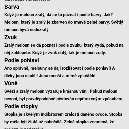
Barva
Když je meloun zralý, dá se to poznat i podle barvy. Jak?
Meloun, který je zralý je zbarven do tmavě zelné barvy. Světlý
meloun bývá nedozrálý.
Zvuk
Zralý meloun se dá poznat i podle zvuku, který vydá, pokud na
něj zaklepete. Když je zvuk dutý, tak je meloun zralý.
Podle pohlaví
Ano správně, melouny se dají rozlišovat i podle pohlaví! A
dívky jsou sladší! Jsou menší a mírně zploštělé.
Vůně
Svěží a zralý meloun vyzařuje krásnou vůni. Pokud meloun
nevoní, byl pravděpodobně pěstován nepřirozeným způsobem.
Podle stopky
Stopka je skvělým indikátorem zralosti daného ovoce. Stopka
by měla být žlutá až nahnědlá. Zelná stopka znamená, že