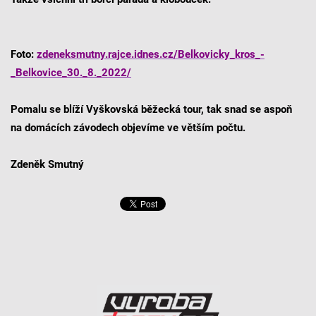
Foto:
zdeneksmutny.rajce.idnes.cz/Belkovicky_kros_-
_Belkovice_30._8._2022/
Pomalu se blíží Vyškovská běžecká tour, tak snad se aspoň
na domácích závodech objevíme ve větším počtu.
Zdeněk Smutný