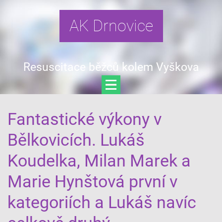
AK Drnovice
Resuscitace běžců kolem Vyškova
Fantastické výkony v
Bělkovicích. Lukáš
Koudelka, Milan Marek a
Marie Hynštová první v
kategoriích a Lukáš navíc